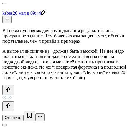
ksbes
26 мая в 09:44
В боевых условиях для командывания результат один -
просранное задание. Тем более отказы защиты могут быть и
пофатальнее, чем я привёл в примерах.
А высокая дисциплина - должна быть высокой. На неё надо
полагаться - т.к. гальюн далеко не единственая вещь на
подводной лодке, которая может её потопить при низком
качестве экипажа (та же “незакрытая форточка на подводной
лодке”: индусы свою так утопили, наш “Дельфин” начала 20-
го века, и, я уверен, не мало таких было)
Ответить