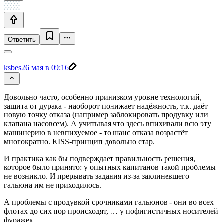
Ответить
ksbes
26 мая в 09:16
Довольно часто, особенно принизком уровне технологий,
защита от дурака - наоборот понижает надёжность, т.к. даёт
новую точку отказа (например заблокировать продувку или
клапана насовсем). А учитывая что здесь впихивали всю эту
машинерию в невпихуемое - то шанс отказа возрастёт
многократно. KISS-принцип довольно стар.
И практика как бы подверждает правильность решения,
которое было принято: у опытных капитанов такой проблемы
не возникло. И прерывать задания из-за заклиневшего
гальюна им не приходилось.
А проблемы с продувкой срочниками гальюнов - они во всех
флотах до сих пор происходят, … у пофигистичных носителей
фуражек.