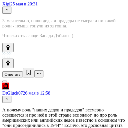
Xipi
25 мая в 20:31
Замечательно, наши деды и прадеды не сыграли ни какой
роли - немцы тонули из за говна.
Что сказать - люди Запада Дэбилы. )
Ответить
DrGluck07
26 мая в 12:58
А почему роль "наших дедов и прадедов" всемерно
освещается и про неё в этой стране все знают, но про роль
американских или английских дедов известно в основном что
"они присоединились в 1944"? Есличо, это дословная цитата