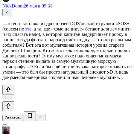
NickDoom
26 мая в 09:31
…то есть заставка из древнючей DOS'овской игрушки «SOS»
(совсем не
эта
, а та, где «хомо паникус» бегают а-ля лемминги
и их спасать надо), в которой капитан выдёргивает пробку в
ванне, оттуда фонтан, пароход идёт ко дну — это по реальным
событиям? Вот эта вот мультяшная история уровня старого
Диснея? Шикарно. Кто ж этот
кринжмарине
, который пробил
канву реальности? Этому мультяхе надо орден микимауса
первой степени выдать за самую мультяшную морскую
катастрофу :-D Если бы ещё не три чувака, которые плавать не
умели — это был бы просто натуральный анекдот :-D А ведь
документы наверняка сохранили имя человека-мультика…
Ответить