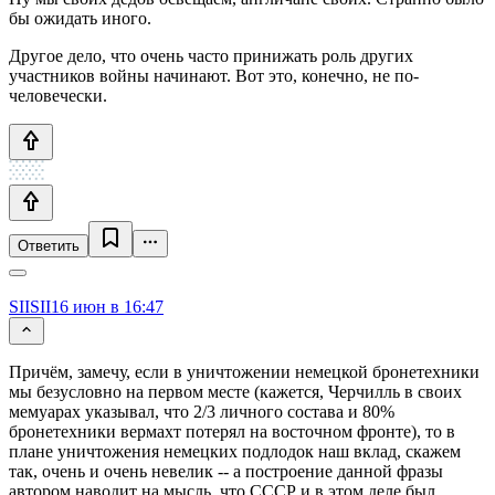
бы ожидать иного.
Другое дело, что очень часто принижать роль других
участников войны начинают. Вот это, конечно, не по-
человечески.
Ответить
SIISII
16 июн в 16:47
Причём, замечу, если в уничтожении немецкой бронетехники
мы безусловно на первом месте (кажется, Черчилль в своих
мемуарах указывал, что 2/3 личного состава и 80%
бронетехники вермахт потерял на восточном фронте), то в
плане уничтожения немецких подлодок наш вклад, скажем
так, очень и очень невелик -- а построение данной фразы
автором наводит на мысль, что СССР и в этом деле был