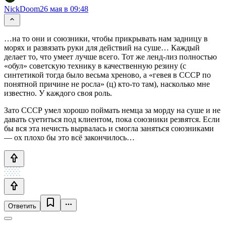
NickDoom
26 мая в 09:48
…на то они и союзники, чтобы прикрывать нам задницу в
морях и развязать руки для действий на суше… Каждый
делает то, что умеет лучше всего. Тот же ленд-лиз полностью
«обул» советскую технику в качественную резину (с
синтетикой тогда было весьма хреново, а «гевея в СССР по
понятной причине не росла» (ц) кто-то там), насколько мне
известно. У каждого своя роль.
Зато СССР умел хорошо поймать немца за морду на суше и не
давать суетиться под клиентом, пока союзники резвятся. Если
бы вся эта нечисть вырвалась и смогла заняться союзниками
— ох плохо бы это всё закончилось…
Ответить