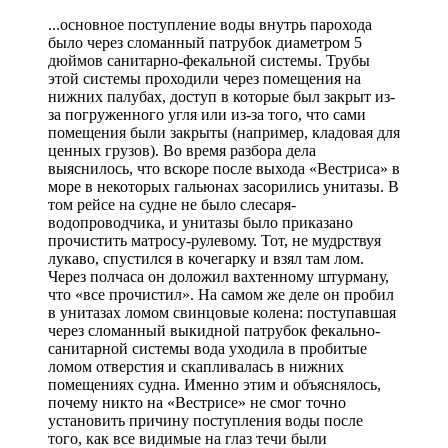
...основное поступление воды внутрь парохода
было через сломанный патрубок диаметром 5
дюймов санитарно-фекальной системы. Трубы
этой системы проходили через помещения на
нижних палубах, доступ в которые был закрыт из-
за погруженного угля или из-за того, что сами
помещения были закрыты (например, кладовая для
ценных грузов). Во время разбора дела
выяснилось, что вскоре после выхода «Вестриса» в
море в некоторых гальюнах засорились унитазы. В
том рейсе на судне не было слесаря-
водопроводчика, и унитазы было приказано
прочистить матросу-рулевому. Тот, не мудрствуя
лукаво, спустился в кочегарку и взял там лом.
Через полчаса он доложил вахтенному штурману,
что «все прочистил». На самом же деле он пробил
в унитазах ломом свинцовые колена: поступавшая
через сломанный выкидной патрубок фекально-
санитарной системы вода уходила в пробитые
ломом отверстия и скапливалась в нижних
помещениях судна. Именно этим и объяснялось,
почему никто на «Вестрисе» не смог точно
установить причину поступления воды после
того, как все видимые на глаз течи были