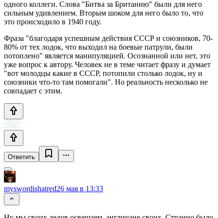
одного коллеги. Слова "Битва за Британию" были для него
сильным удивлением. Вторым шоком для него было то, что
это происходило в 1940 году.
Фраза "благодаря успешным действия СССР и союзников, 70-
80% от тех лодок, что выходил на боевые патрули, были
потоплено" является манипуляцией. Осознанной или нет, это
уже вопрос к автору. Человек не в теме читает фразу и думает
"вот молодцы какие в СССР, потопили столько лодок, ну и
союзники что-то там помогали". Но реальность несколько не
совпадает с этим.
Ответить
myswordishatred
26 мая в 13:33
Ну мы своих дедов освещаем, англичане своих. Странно было