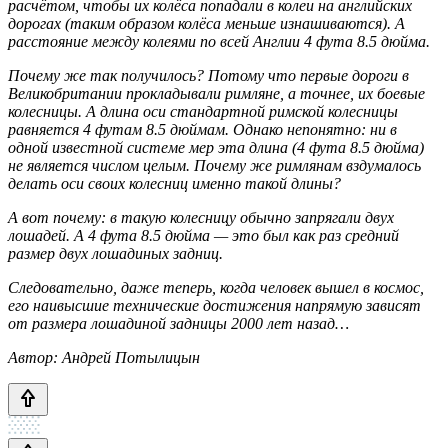
расчётом, чтобы их колёса попадали в колеи на английских
дорогах (таким образом колёса меньше изнашиваются). А
расстояние между колеями по всей Англии 4 фута 8.5 дюйма.
Почему же так получилось? Потому что первые дороги в
Великобритании прокладывали римляне, а точнее, их боевые
колесницы. А длина оси стандартной римской колесницы
равняется 4 футам 8.5 дюймам. Однако непонятно: ни в
одной известной системе мер эта длина (4 фута 8.5 дюйма)
не является числом целым. Почему же римлянам вздумалось
делать оси своих колесниц именно такой длины?
А вот почему: в такую колесницу обычно запрягали двух
лошадей. А 4 фута 8.5 дюйма — это был как раз средний
размер двух лошадиных задниц.
Следовательно, даже теперь, когда человек вышел в космос,
его наивысшие технические достижения напрямую зависят
от размера лошадиной задницы 2000 лет назад…
Автор: Андрей Потылицын