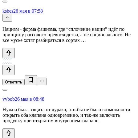
ksbes
26 мая в 07:58
Нацизм - форма фашизма, где “сплочение нации” идёт по
принципу рассового превосходства, а не национального. Не
все мусье хотят разбираться в сортах …
Ответить
vvbob
26 мая в 08:48
Нужна была защита от дурака, что-бы не было возможности
открыть оба клапана одновременно, и так-же включить
продувку при открытом внутреннем клапане.