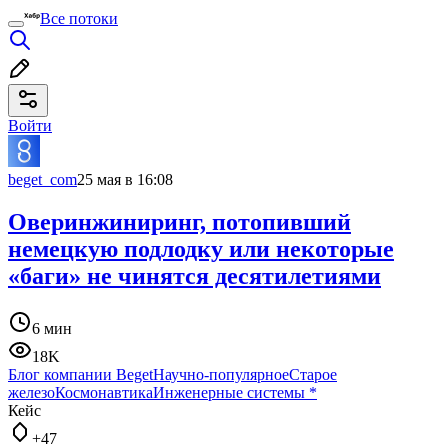
Все потоки
Войти
beget_com
25 мая в 16:08
Оверинжиниринг, потопивший
немецкую подлодку или некоторые
«баги» не чинятся десятилетиями
6 мин
18K
Блог компании Beget
Научно-популярное
Старое
железо
Космонавтика
Инженерные системы
*
Кейс
+47