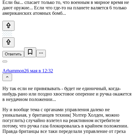
Если бы... спасает только то, что военным в мирное время не
дают оружие... Если что где-то на планете валяется 6 только
американских атомных бомб...
Ответить
Arhammon
26 мая в 12:32
Ну так если не привязывать - будет не единичный, когда-
нибудь рано или поздно хвостовое оперение и ручка окажется
в неудачном положении...
Ну и вообще тема с органами управления далеко не
уникальная, у британцев техник( Уолтер Холден, можно
погуглить) случайно взлетел на реактивном истребителе
потому, что ручка газа блокировалась в крайнем положении.
Правда британцы все таки переделали управление от греха