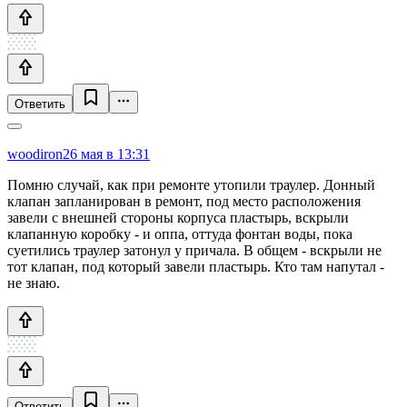
Ответить
woodiron
26 мая в 13:31
Помню случай, как при ремонте утопили траулер. Донный
клапан запланирован в ремонт, под место расположения
завели с внешней стороны корпуса пластырь, вскрыли
клапанную коробку - и оппа, оттуда фонтан воды, пока
суетились траулер затонул у причала. В общем - вскрыли не
тот клапан, под который завели пластырь. Кто там напутал -
не знаю.
Ответить