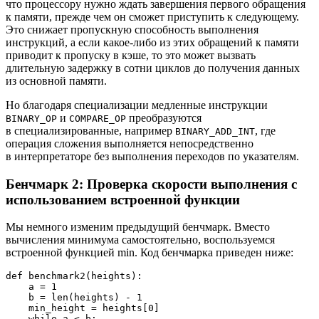
что процессору нужно ждать завершения первого обращения
к памяти, прежде чем он сможет приступить к следующему.
Это снижает пропускную способность выполнения
инструкций, а если какое‑либо из этих обращений к памяти
приводит к пропуску в кэше, то это может вызвать
длительную задержку в сотни циклов до получения данных
из основной памяти.
Но благодаря специализации медленные инструкции
и
преобразуются
BINARY_OP
COMPARE_OP
в специализированные, например
, где
BINARY_ADD_INT
операция сложения выполняется непосредственно
в интерпретаторе без выполнения переходов по указателям.
Бенчмарк 2: Проверка скорости выполнения с
использованием встроенной функции
Мы немного изменим предыдущий бенчмарк. Вместо
вычисления минимума самостоятельно, воспользуемся
встроенной функцией min. Код бенчмарка приведен ниже:
def benchmark2(heights):

    a = 1

    b = len(heights) - 1

    min_height = heights[0]

    while a < b:
