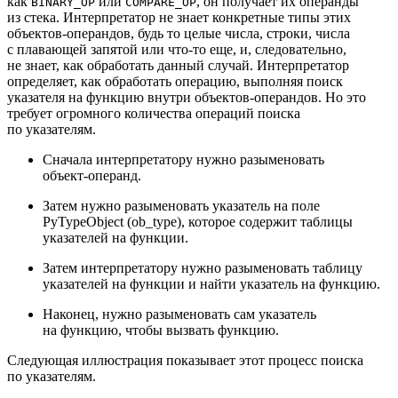
как
или
, он получает их операнды
BINARY_OP
COMPARE_OP
из стека. Интерпретатор не знает конкретные типы этих
объектов‑операндов, будь то целые числа, строки, числа
с плавающей запятой или что‑то еще, и, следовательно,
не знает, как обработать данный случай. Интерпретатор
определяет, как обработать операцию, выполняя поиск
указателя на функцию внутри объектов‑операндов. Но это
требует огромного количества операций поиска
по указателям.
Сначала интерпретатору нужно разыменовать
объект‑операнд.
Затем нужно разыменовать указатель на поле
PyTypeObject (ob_type), которое содержит таблицы
указателей на функции.
Затем интерпретатору нужно разыменовать таблицу
указателей на функции и найти указатель на функцию.
Наконец, нужно разыменовать сам указатель
на функцию, чтобы вызвать функцию.
Следующая иллюстрация показывает этот процесс поиска
по указателям.