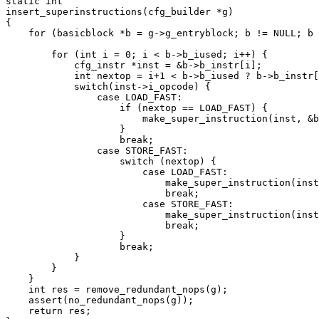
static int

insert_superinstructions(cfg_builder *g)

{

    for (basicblock *b = g->g_entryblock; b != NULL; b 
        for (int i = 0; i < b->b_iused; i++) {

            cfg_instr *inst = &b->b_instr[i];

            int nextop = i+1 < b->b_iused ? b->b_instr[
            switch(inst->i_opcode) {

                case LOAD_FAST:

                    if (nextop == LOAD_FAST) {

                        make_super_instruction(inst, &b
                    }

                    break;

                case STORE_FAST:

                    switch (nextop) {

                        case LOAD_FAST:

                            make_super_instruction(inst
                            break;

                        case STORE_FAST:

                            make_super_instruction(inst
                            break;

                    }

                    break;

            }

        }

    }

    int res = remove_redundant_nops(g);

    assert(no_redundant_nops(g));

    return res;
