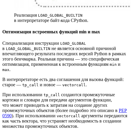
Реализация
LOAD_GLOBAL_BUILTIN
в интерпретаторе байт‑кода CPython.
Оптимизация встроенных функций min и max
Специализация инструкции
LOAD_GLOBAL
в
не является основной причиной
LOAD_GLOBAL_BUILTIN
впечатляющего результата последних версий Python в рамках
этого бенчмарка. Реальная причина — это специфическая
оптимизация, примененная к встроенным функциям
и
min
.
max
В интерпретаторе есть два соглашения для вызова функций:
старое —
и новое —
.
tp_call
vectorcall
При использовании
создаются промежуточные
tp_call
кортежи и словари для передачи аргументов функции,
что может приводить к затратам на создание других
промежуточных объектов (более подробно это описано в
PEP
0590
). При использовании
аргументы передаются
vectorcall
как часть вектора, что устраняет необходимость в создании
множества промежуточных объектов.