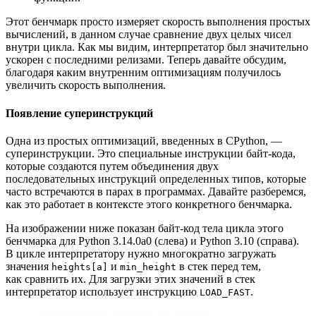
Этот бенчмарк просто измеряет скорость выполнения простых
вычислений, в данном случае сравнение двух целых чисел
внутри цикла. Как мы видим, интерпретатор был значительно
ускорен с последними релизами. Теперь давайте обсудим,
благодаря каким внутренним оптимизациям получилось
увеличить скорость выполнения.
Появление суперинструкций
Одна из простых оптимизаций, введенных в CPython, —
суперинструкции. Это специальные инструкции байт‑кода,
которые создаются путем объединения двух
последовательных инструкций определенных типов, которые
часто встречаются в парах в программах. Давайте разберемся,
как это работает в контексте этого конкретного бенчмарка.
На изображении ниже показан байт‑код тела цикла этого
бенчмарка для Python 3.14.0a0 (слева) и Python 3.10 (справа).
В цикле интерпретатору нужно многократно загружать
значения
и
в стек перед тем,
heights[a]
min_height
как сравнить их. Для загрузки этих значений в стек
интерпретатор использует инструкцию
.
LOAD_FAST