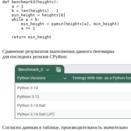
def benchmark3(heights):

    a = 1

    b = len(heights) - 1

    min_height = heights[0]

    while a < b:

        min_height = pymin(heights[a], min_height)

        a += 1

    return min_height
Сравнение результатов выполнения данного бенчмарка
для последних релизов CPython:
Согласно данным в таблице, производительность значительно