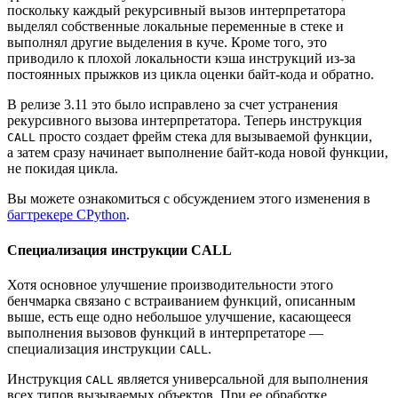
поскольку каждый рекурсивный вызов интерпретатора
выделял собственные локальные переменные в стеке и
выполнял другие выделения в куче. Кроме того, это
приводило к плохой локальности кэша инструкций из‑за
постоянных прыжков из цикла оценки байт‑кода и обратно.
В релизе 3.11 это было исправлено за счет устранения
рекурсивного вызова интерпретатора. Теперь инструкция
просто создает фрейм стека для вызываемой функции,
CALL
а затем сразу начинает выполнение байт‑кода новой функции,
не покидая цикла.
Вы можете ознакомиться с обсуждением этого изменения в
багтрекере CPython
.
Специализация инструкции CALL
Хотя основное улучшение производительности этого
бенчмарка связано с встраиванием функций, описанным
выше, есть еще одно небольшое улучшение, касающееся
выполнения вызовов функций в интерпретаторе —
специализация инструкции
.
CALL
Инструкция
является универсальной для выполнения
CALL
всех типов вызываемых объектов. При ее обработке