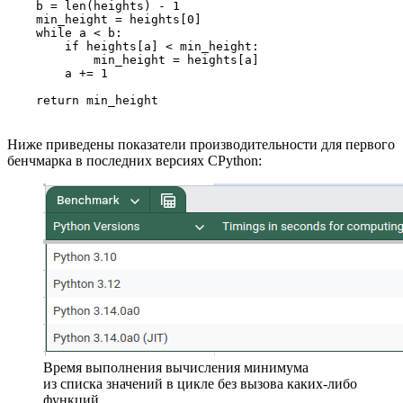
    b = len(heights) - 1

    min_height = heights[0]

    while a < b:

        if heights[a] < min_height:

            min_height = heights[a]

        a += 1

    return min_height
Ниже приведены показатели производительности для первого
бенчмарка в последних версиях CPython:
Время выполнения вычисления минимума
из списка значений в цикле без вызова каких‑либо
функций.