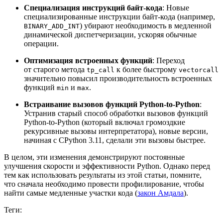
Специализация инструкций байт‑кода
: Новые
специализированные инструкции байт‑кода (например,
) убирают необходимость в медленной
BINARY_ADD_INT
динамической диспетчеризации, ускоряя обычные
операции.
Оптимизация встроенных функций
: Переход
от старого метода
к более быстрому
tp_call
vectorcall
значительно повысил производительность встроенных
функций
и
.
min
max
Встраивание вызовов функций Python‑to‑Python
:
Устранив старый способ обработки вызовов функций
Python‑to‑Python (который включал громоздкие
рекурсивные вызовы интерпретатора), новые версии,
начиная с CPython 3.11, сделали эти вызовы быстрее.
В целом, эти изменения демонстрируют постоянные
улучшения скорости и эффективности Python. Однако перед
тем как использовать результаты из этой статьи, помните,
что сначала необходимо провести профилирование, чтобы
найти самые медленные участки кода (
закон Амдала
).
Теги: