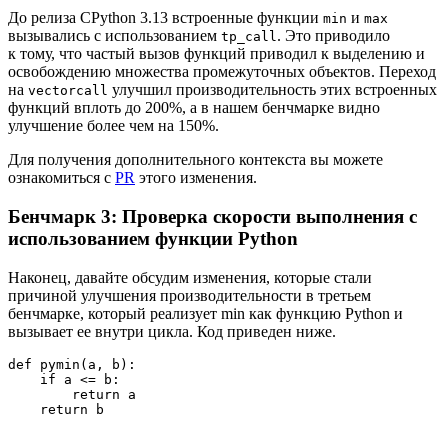
До релиза CPython 3.13 встроенные функции
и
min
max
вызывались с использованием
. Это приводило
tp_call
к тому, что частый вызов функций приводил к выделению и
освобождению множества промежуточных объектов. Переход
на
улучшил производительность этих встроенных
vectorcall
функций вплоть до 200%, а в нашем бенчмарке видно
улучшение более чем на 150%.
Для получения дополнительного контекста вы можете
ознакомиться с
PR
этого изменения.
Бенчмарк 3: Проверка скорости выполнения с
использованием функции Python
Наконец, давайте обсудим изменения, которые стали
причиной улучшения производительности в третьем
бенчмарке, который реализует min как функцию Python и
вызывает ее внутри цикла. Код приведен ниже.
def pymin(a, b):

    if a <= b:

        return a

    return b
