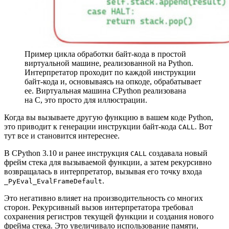
Пример цикла обработки байт‑кода в простой
виртуальной машине, реализованной на Python.
Интерпретатор проходит по каждой инструкции
байт‑кода и, основываясь на опкоде, обрабатывает
ее. Виртуальная машина CPython реализована
на C, это просто для иллюстрации.
Когда вы вызываете другую функцию в вашем коде Python,
это приводит к генерации инструкции байт‑кода
. Вот
CALL
тут все и становится интереснее.
В CPython 3.10 и ранее инструкция
создавала новый
CALL
фрейм стека для вызываемой функции, а затем рекурсивно
возвращалась в интерпретатор, вызывая его точку входа
.
_PyEval_EvalFrameDefault
Это негативно влияет на производительность со многих
сторон. Рекурсивный вызов интерпретатора требовал
сохранения регистров текущей функции и создания нового
фрейма стека. Это увеличивало использование памяти,