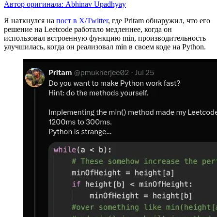
Автор оригинала:
Abhinav Upadhyay
Я наткнулся на
пост в X/Twitter
, где Pritam обнаружил, что его
решение на Leetcode работало медленнее, когда он
использовал встроенную функцию min, производительность
улучшилась, когда он реализовал min в своем коде на Python.