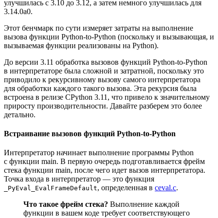
улучшилась с 3.10 до 3.12, а затем немного улучшилась для
3.14.0a0.
Этот бенчмарк по сути измеряет затраты на выполнение
вызова функции Python‑to‑Python (поскольку и вызывающая, и
вызываемая функции реализованы на Python).
До версии 3.11 обработка вызовов функций Python‑to‑Python
в интерпретаторе была сложной и затратной, поскольку это
приводило к рекурсивному вызову самого интерпретатора
для обработки каждого такого вызова. Эта рекурсия была
встроена в релизе CPython 3.11, что привело к значительному
приросту производительности. Давайте разберем это более
детально.
Встраивание вызовов функций Python-to-Python
Интерпретатор начинает выполнение программы Python
с функции main. В первую очередь подготавливается фрейм
стека функции main, после чего идет вызов интерпретатора.
Точка входа в интерпретатор — это функция
, определенная в
ceval.c
.
_PyEval_EvalFrameDefault
Что такое фрейм стека?
Выполнение каждой
функции в вашем коде требует соответствующего