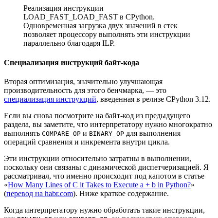
Реализация инструкции
LOAD_FAST_LOAD_FAST в CPython.
Одновременная загрузка двух значений в стек
позволяет процессору выполнять эти инструкции
параллельно благодаря ILP.
Специализация инструкций байт-кода
Вторая оптимизация, значительно улучшающая
производительность для этого бенчмарка, — это
специализация инструкций
, введенная в релизе CPython 3.12.
Если вы снова посмотрите на байт‑код из предыдущего
раздела, вы заметите, что интерпретатору нужно многократно
выполнять
и
для выполнения
COMPARE_OP
BINARY_OP
операций сравнения и инкремента внутри цикла.
Эти инструкции относительно затратны в выполнении,
поскольку они связаны с динамической диспетчеризацией. Я
рассматривал, что именно происходит под капотом в статье
«
How Many Lines of C it Takes to Execute a + b in Python?
»
(
перевод на habr.com
). Ниже краткое содержание.
Когда интерпретатору нужно обработать такие инструкции,