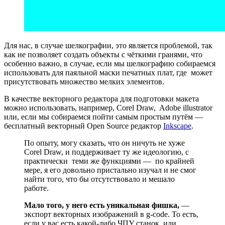
Для нас, в случае шелкографии, это является проблемой, так
как не позволяет создать объекты с чёткими гранями, что
особенно важно, в случае, если мы шелкографию собираемся
использовать для паяльной маски печатных плат, где может
присутствовать множество мелких элементов.
В качестве векторного редактора для подготовки макета
можно использовать, например, Corel Draw, Adobe illustrator
или, если мы собираемся пойти самым простым путём —
бесплатный векторный Open Source редактор
Inkscape
.
По опыту, могу сказать, что он ничуть не хуже
Corel Draw, и поддерживает ту же идеологию, с
практически теми же функциями — по крайней
мере, я его довольно пристально изучал и не смог
найти того, что бы отсутствовало и мешало
работе.
Мало того, у него есть уникальная фишка,
—
экспорт векторных изображений в g-code. То есть,
если у вас есть какой-либо ЧПУ станок, или,