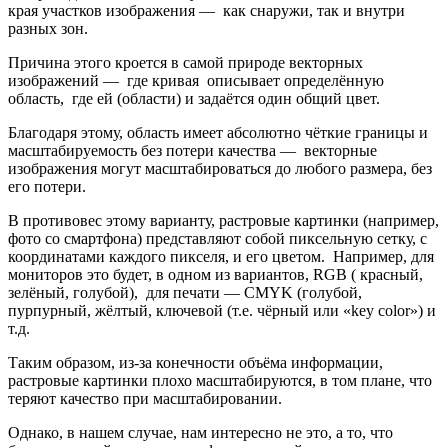
края участков изображения — как снаружи, так и внутри
разных зон.
Причина этого кроется в самой природе векторных
изображений — где кривая описывает определённую
область, где ей (области) и задаётся один общий цвет.
Благодаря этому, область имеет абсолютно чёткие границы и
масштабируемость без потери качества — векторные
изображения могут масштабироваться до любого размера, без
его потери.
В противовес этому варианту, растровые картинки (например,
фото со смартфона) представляют собой пиксельную сетку, с
координатами каждого пикселя, и его цветом. Например, для
мониторов это будет, в одном из вариантов, RGB ( красный,
зелёный, голубой), для печати — CMYK (голубой,
пурпурный, жёлтый, ключевой (т.е. чёрный или «key color») и
т.д.
Таким образом, из-за конечности объёма информации,
растровые картинки плохо масштабируются, в том плане, что
теряют качество при масштабировании.
Однако, в нашем случае, нам интересно не это, а то, что