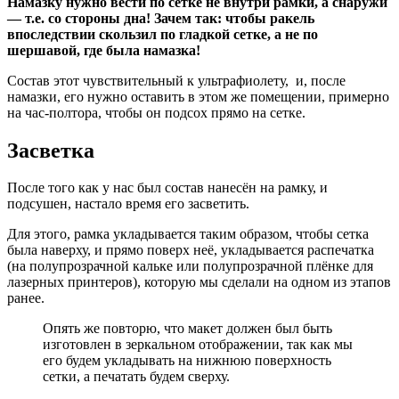
Намазку нужно вести по сетке не внутри рамки, а снаружи
— т.е. со стороны дна! Зачем так: чтобы ракель
впоследствии скользил по гладкой сетке, а не по
шершавой, где была намазка!
Состав этот чувствительный к ультрафиолету, и, после
намазки, его нужно оставить в этом же помещении, примерно
на час-полтора, чтобы он подсох прямо на сетке.
Засветка
После того как у нас был состав нанесён на рамку, и
подсушен, настало время его засветить.
Для этого, рамка укладывается таким образом, чтобы сетка
была наверху, и прямо поверх неё, укладывается распечатка
(на полупрозрачной кальке или полупрозрачной плёнке для
лазерных принтеров), которую мы сделали на одном из этапов
ранее.
Опять же повторю, что макет должен был быть
изготовлен в зеркальном отображении, так как мы
его будем укладывать на нижнюю поверхность
сетки, а печатать будем сверху.