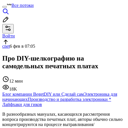
Все потоки
Войти
cnet
6 фев в 07:05
Про DIY-шелкографию на
самодельных печатных платах
12 мин
18K
Блог компании Beget
DIY или Сделай сам
Электроника для
начинающих
Производство и разработка электроники
*
Лайфхаки для гиков
В разнообразных мануалах, касающихся рассмотрения
вопроса производства печатных плат, авторы обычно сильно
концентрируются на процессе вытравливания/