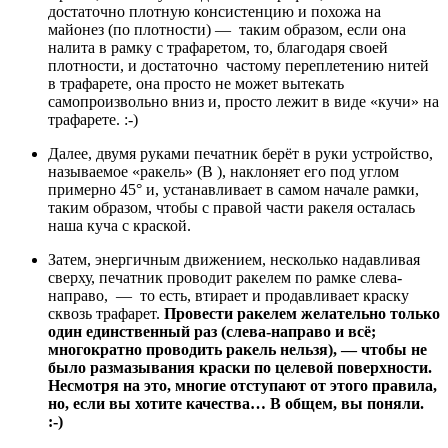
достаточно плотную консистенцию и похожа на
майонез (по плотности) — таким образом, если она
налита в рамку с трафаретом, то, благодаря своей
плотности, и достаточно частому переплетению нитей
в трафарете, она просто не может вытекать
самопроизвольно вниз и, просто лежит в виде «кучи» на
трафарете. :-)
Далее, двумя руками печатник берёт в руки устройство,
называемое «ракель» (В ), наклоняет его под углом
примерно 45° и, устанавливает в самом начале рамки,
таким образом, чтобы с правой части ракеля осталась
наша куча с краской.
Затем, энергичным движением, несколько надавливая
сверху, печатник проводит ракелем по рамке слева-
направо, — то есть, втирает и продавливает краску
сквозь трафарет.
Провести ракелем желательно только
один единственный раз (слева-направо и всё;
многократно проводить ракель нельзя), — чтобы не
было размазывания краски по целевой поверхности.
Несмотря на это, многие отступают от этого правила,
но, если вы хотите качества… В общем, вы поняли.
:-)