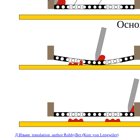
Д.Ильин: translation. аuthor RobbyBer (Korr. von Lengwiler)