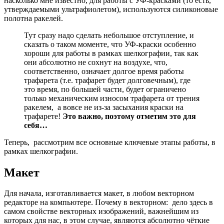
насколько мне известно, для работы с УФ-красками (то есть,
утверждаемыми ультрафиолетом), используются силиконовые
полотна ракелей.
Тут сразу надо сделать небольшое отступление, и
сказать о таком моменте, что УФ-краски особенно
хороши для работы в рамках шелкографии, так как
они абсолютно не сохнут на воздухе, что,
соответственно, означает долгое время работы
трафарета (т.е. трафарет будет долговечным), где
это время, по большей части, будет ограничено
только механическим износом трафарета от трения
ракелем, а вовсе не из-за засыхания краски на
трафарете!
Это важно, поэтому отметим это для
себя…
Теперь, рассмотрим все основные ключевые этапы работы, в
рамках шелкографии.
Макет
Для начала, изготавливается макет, в любом векторном
редакторе на компьютере. Почему в векторном: дело здесь в
самом свойстве векторных изображений, важнейшим из
которых для нас, в этом случае, являются абсолютно чёткие