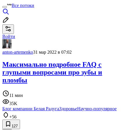
Все потоки
Войти
anton-artemenko
31 мар 2022 в 07:02
Максимально подробное FAQ с
глупыми вопросами про зубы и
пломбы
11 мин
35K
Блог компании Белая Радуга
Здоровье
Научно-популярное
+56
127