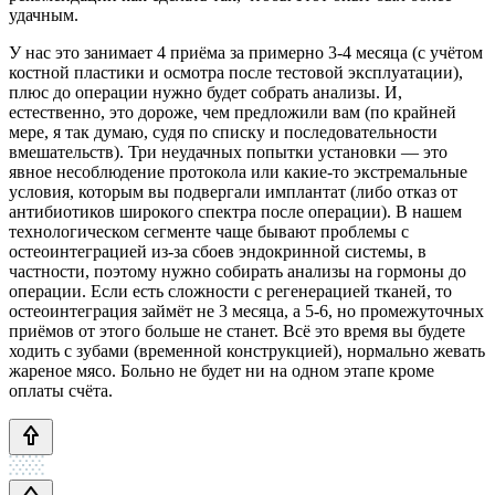
удачным.
У нас это занимает 4 приёма за примерно 3-4 месяца (с учётом
костной пластики и осмотра после тестовой эксплуатации),
плюс до операции нужно будет собрать анализы. И,
естественно, это дороже, чем предложили вам (по крайней
мере, я так думаю, судя по списку и последовательности
вмешательств). Три неудачных попытки установки — это
явное несоблюдение протокола или какие-то экстремальные
условия, которым вы подвергали имплантат (либо отказ от
антибиотиков широкого спектра после операции). В нашем
технологическом сегменте чаще бывают проблемы с
остеоинтеграцией из-за сбоев эндокринной системы, в
частности, поэтому нужно собирать анализы на гормоны до
операции. Если есть сложности с регенерацией тканей, то
остеоинтеграция займёт не 3 месяца, а 5-6, но промежуточных
приёмов от этого больше не станет. Всё это время вы будете
ходить с зубами (временной конструкцией), нормально жевать
жареное мясо. Больно не будет ни на одном этапе кроме
оплаты счёта.