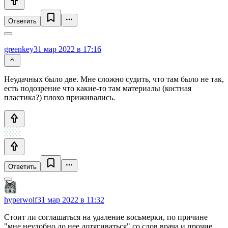
Ответить
greenkey
31 мар 2022 в 17:16
Неудачных было две. Мне сложно судить, что там было не так,
есть подозрение что какие-то там материалы (костная
пластика?) плохо приживались.
Ответить
hyperwolf
31 мар 2022 в 11:32
Стоит ли соглашаться на удаление восьмерки, по причине
"мне неудобно до нее дотягиваться" со слов врача и прочие