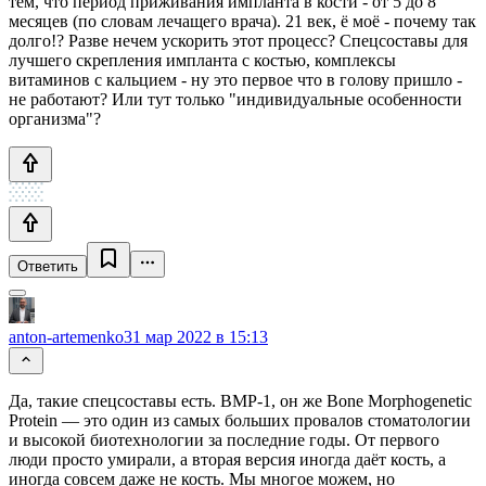
тем, что период приживания импланта в кости - от 5 до 8
месяцев (по словам лечащего врача). 21 век, ё моё - почему так
долго!? Разве нечем ускорить этот процесс? Спецсоставы для
лучшего скрепления импланта с костью, комплексы
витаминов с кальцием - ну это первое что в голову пришло -
не работают? Или тут только "индивидуальные особенности
организма"?
Ответить
anton-artemenko
31 мар 2022 в 15:13
Да, такие спецсоставы есть. BMP-1, он же Bone Morphogenetic
Protein — это один из самых больших провалов стоматологии
и высокой биотехнологии за последние годы. От первого
люди просто умирали, а вторая версия иногда даёт кость, а
иногда совсем даже не кость. Мы многое можем, но