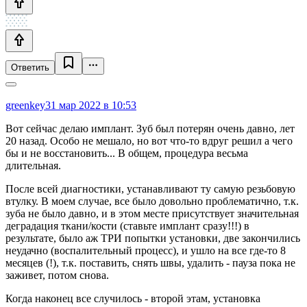
Ответить
greenkey
31 мар 2022 в 10:53
Вот сейчас делаю имплант. Зуб был потерян очень давно, лет
20 назад. Особо не мешало, но вот что-то вдруг решил а чего
бы и не восстановить... В общем, процедура весьма
длительная.
После всей диагностики, устанавливают ту самую резьбовую
втулку. В моем случае, все было довольно проблематично, т.к.
зуба не было давно, и в этом месте присутствует значительная
деградация ткани/кости (ставьте имплант сразу!!!) в
результате, было аж ТРИ попытки установки, две закончились
неудачно (воспалительный процесс), и ушло на все где-то 8
месяцев (!), т.к. поставить, снять швы, удалить - пауза пока не
заживет, потом снова.
Когда наконец все случилось - второй этам, установка