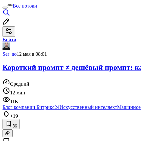
Все потоки
Войти
Ser_no
12 мая в 08:01
Короткий промпт ≠ дешёвый промпт: ка
Средний
12 мин
11K
Блог компании Битрикс24
Искусственный интеллект
Машинное 
+19
36