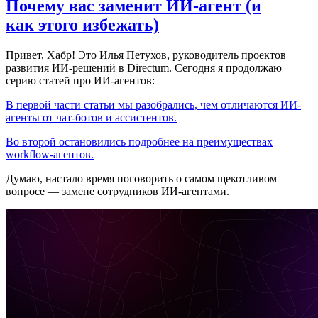
Почему вас заменит ИИ‑агент (и
как этого избежать)
Привет, Хабр! Это Илья Петухов, руководитель проектов
развития ИИ-решений в Directum. Сегодня я продолжаю
серию статей про ИИ-агентов:
В первой части статьи мы разобрались, чем отличаются ИИ-
агенты от чат-ботов и ассистентов.
Во второй остановились подробнее на преимуществах
workflow-агентов.
Думаю, настало время поговорить о самом щекотливом
вопросе — замене сотрудников ИИ-агентами.