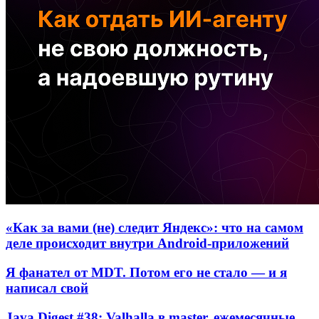
«Как за вами (не) следит Яндекс»: что на самом
деле происходит внутри Android-приложений
Я фанател от MDT. Потом его не стало — и я
написал свой
Java Digest #38: Valhalla в master, ежемесячные