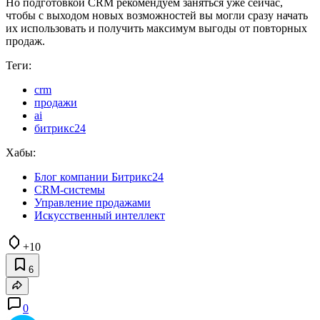
Но подготовкой CRM рекомендуем заняться уже сейчас,
чтобы с выходом новых возможностей вы могли сразу начать
их использовать и получить максимум выгоды от повторных
продаж.
Теги:
crm
продажи
ai
битрикс24
Хабы:
Блог компании Битрикс24
CRM-системы
Управление продажами
Искусственный интеллект
+10
6
0