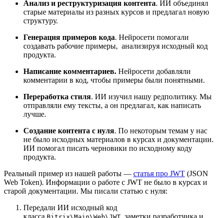
Анализ и реструктуризация контента
. ИИ объединял
старые материалы из разных курсов и предлагал новую
структуру.
Генерация примеров кода
. Нейросети помогали
создавать рабочие примеры, анализируя исходный код
продукта.
Написание комментариев.
Нейросети добавляли
комментарии в код, чтобы примеры были понятными.
Переработка стиля
. ИИ изучил нашу редполитику. Мы
отправляли ему тексты, а он предлагал, как написать
лучше.
Создание контента с нуля
. По некоторым темам у нас
не было исходных материалов в курсах и документации.
ИИ помогал писать черновики по исходному коду
продукта.
Реальный пример из нашей работы —
статья про JWT
(JSON
Web Token). Информации о работе с JWT не было в курсах и
старой документации. Мы писали статью с нуля:
Передали ИИ исходный код
класса
, заметки разработчика и
Bitrix\Main\Web\JWT