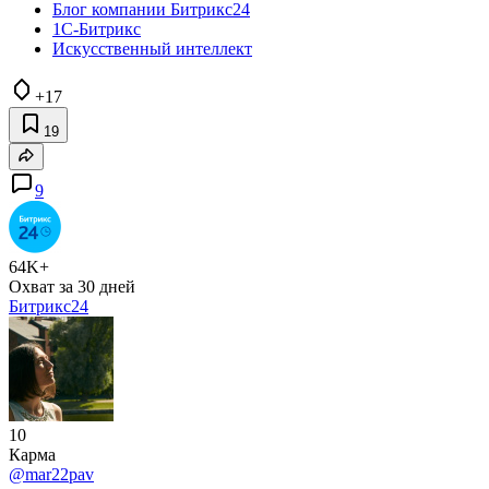
Блог компании Битрикс24
1С-Битрикс
Искусственный интеллект
+17
19
9
64K+
Охват за 30 дней
Битрикс24
10
Карма
@mar22pav