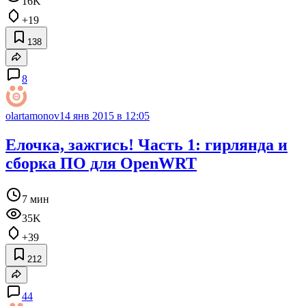
16K
+19
138
8
olartamonov
14 янв 2015 в 12:05
Елочка, зажгись! Часть 1: гирлянда и
сборка ПО для OpenWRT
7 мин
35K
+39
212
44