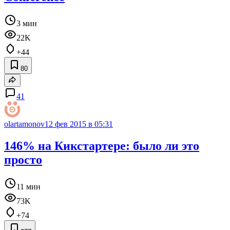
3 мин
22K
+44
80
41
olartamonov
12 фев 2015 в 05:31
146% на Кикстартере: было ли это
просто
11 мин
73K
+74