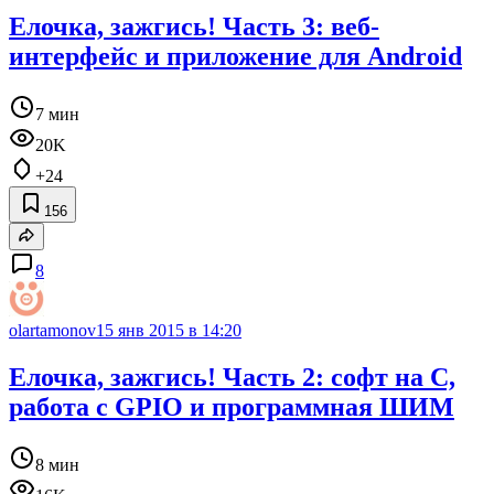
Елочка, зажгись! Часть 3: веб-
интерфейс и приложение для Android
7 мин
20K
+24
156
8
olartamonov
15 янв 2015 в 14:20
Елочка, зажгись! Часть 2: софт на C,
работа с GPIO и программная ШИМ
8 мин