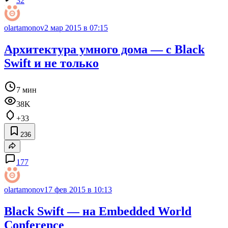
32
olartamonov
2 мар 2015 в 07:15
Архитектура умного дома — с Black
Swift и не только
7 мин
38K
+33
236
177
olartamonov
17 фев 2015 в 10:13
Black Swift — на Embedded World
Conference