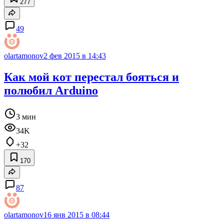
277
49
olartamonov
2 фев 2015 в 14:43
Как мой кот перестал бояться и
полюбил Arduino
3 мин
34K
+32
170
87
olartamonov
16 янв 2015 в 08:44