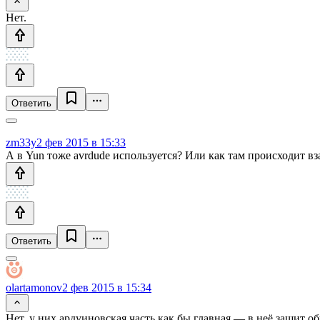
Нет.
Ответить
zm33y
2 фев 2015 в 15:33
А в Yun тоже avrdude используется? Или как там происходит в
Ответить
olartamonov
2 фев 2015 в 15:34
Нет, у них ардуиновская часть как бы главная — в неё зашит