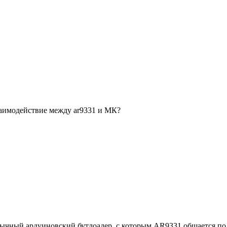
заимодействие между ar9331 и МК?
 обычный ардуиновский бутлоадер, с которым AR9331 общается п