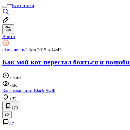
Все потоки
Войти
olartamonov
2 фев 2015 в 14:43
Как мой кот перестал бояться и полюби
3 мин
34K
Блог компании Black Swift
+32
170
87