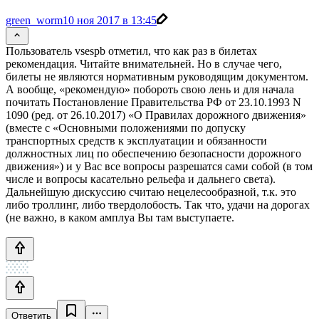
green_worm
10 ноя 2017 в 13:45
Пользователь vsespb отметил, что как раз в билетах
рекомендация. Читайте внимательней. Но в случае чего,
билеты не являются нормативным руководящим документом.
А вообще, «рекомендую» побороть свою лень и для начала
почитать Постановление Правительства РФ от 23.10.1993 N
1090 (ред. от 26.10.2017) «О Правилах дорожного движения»
(вместе с «Основными положениями по допуску
транспортных средств к эксплуатации и обязанности
должностных лиц по обеспечению безопасности дорожного
движения») и у Вас все вопросы разрешатся сами собой (в том
числе и вопросы касательно рельефа и дальнего света).
Дальнейшую дискуссию считаю нецелесообразной, т.к. это
либо троллинг, либо твердолобость. Так что, удачи на дорогах
(не важно, в каком амплуа Вы там выступаете.
Ответить