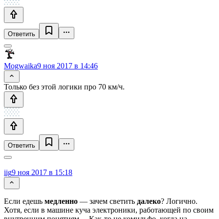
Ответить
Mogwaika
9 ноя 2017 в 14:46
Только без этой логики про 70 км/ч.
Ответить
iig
9 ноя 2017 в 15:18
Если едешь
медленно
— зачем светить
далеко
? Логично.
Хотя, если в машине куча электроники, работающей по своим
внутренним понятиям… Как-то не комильфо, когда на