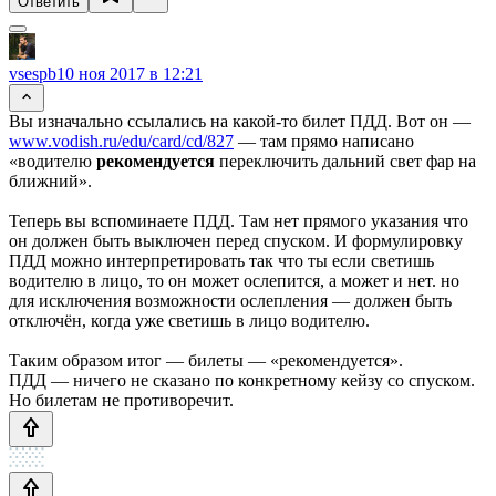
Ответить
vsespb
10 ноя 2017 в 12:21
Вы изначально ссылались на какой-то билет ПДД. Вот он —
www.vodish.ru/edu/card/cd/827
— там прямо написано
«водителю
рекомендуется
переключить дальний свет фар на
ближний».
Теперь вы вспоминаете ПДД. Там нет прямого указания что
он должен быть выключен перед спуском. И формулировку
ПДД можно интерпретировать так что ты если светишь
водителю в лицо, то он может ослепится, а может и нет. но
для исключения возможности ослепления — должен быть
отключён, когда уже светишь в лицо водителю.
Таким образом итог — билеты — «рекомендуется».
ПДД — ничего не сказано по конкретному кейзу со спуском.
Но билетам не противоречит.