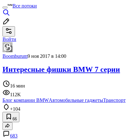
Все потоки
Войти
Boomburum
9 ноя 2017 в 14:00
Интересные фишки BMW 7 серии
16 мин
112K
Блог компании BMW
Автомобильные гаджеты
Транспорт
+104
66
683