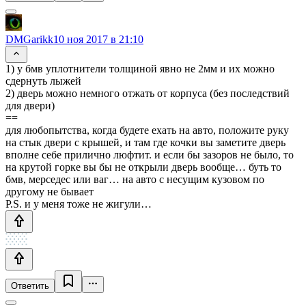
DMGarikk
10 ноя 2017 в 21:10
1) у бмв уплотнители толщиной явно не 2мм и их можно
сдернуть лыжей
2) дверь можно немного отжать от корпуса (без последствий
для двери)
==
для любопытства, когда будете ехать на авто, положите руку
на стык двери с крышей, и там где кочки вы заметите дверь
вполне себе прилично люфтит. и если бы зазоров не было, то
на крутой горке вы бы не открыли дверь вообще… буть то
бмв, мерседес или ваг… на авто с несущим кузовом по
другому не бывает
P.S. и у меня тоже не жигули…
Ответить