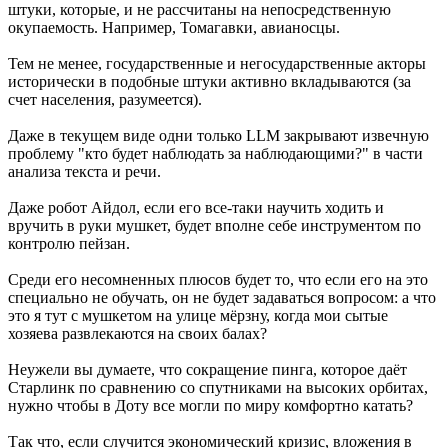
штуки, которые, и не рассчитаны на непосредственную
окупаемость. Например, Томагавки, авианосцы.
Тем не менее, государственные и негосударственные акторы
исторически в подобные штуки активно вкладываются (за
счет населения, разумеется).
Даже в текущем виде одни только LLM закрывают извечную
проблему "кто будет наблюдать за наблюдающими?" в части
анализа текста и речи.
Даже робот Айдол, если его все-таки научить ходить и
вручить в руки мушкет, будет вполне себе инструментом по
контролю пейзан.
Среди его несомненных плюсов будет то, что если его на это
специально не обучать, он не будет задаваться вопросом: а что
это я тут с мушкетом на улице мёрзну, когда мои сытые
хозяева развлекаются на своих балах?
Неужели вы думаете, что сокращение пинга, которое даёт
Старлинк по сравнению со спутниками на высоких орбитах,
нужно чтобы в Доту все могли по миру комфортно катать?
Так что, если случится экономический кризис, вложения в