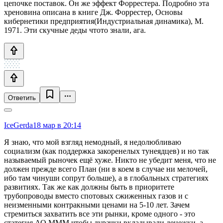
цепочке поставок. Он же эффект Форрестера. Подробно эта
хреновина описана в книге Дж. Форрестер, Основы
кибернетики предприятия(Индустриальная динамика), М.
1971. Эти скучные деды чтото знали, ага.
Ответить
IceGerda
18 мар в 20:14
Я знаю, что мой взгляд немодный, я недолюбливаю
социализм (как поддержка закоренелых тунеядцев) и но так
называемый рыночек ещё хуже. Никто не убедит меня, что не
должен прежде всего План (ни в коем в случае ни мелочей,
ибо там чинуши сопрут больше), а в глобальных стратегиях
развитиях. Так же как должны быть в приоритете
трубопроводы вместо спотовых сжиженных газов и с
неизменными контракными ценами на 5-10 лет. Зачем
стремиться захватить все эти рынки, кроме одного - это
статегия АО МММ чтобы дурачки вкладывали денежки, а