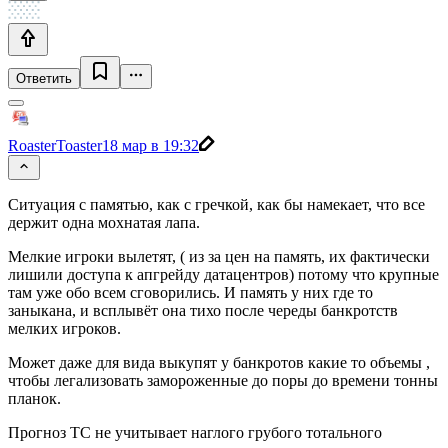
Ответить
RoasterToaster
18 мар в 19:32
Ситуация с памятью, как с гречкой, как бы намекает, что все
держит одна мохнатая лапа.
Мелкие игроки вылетят, ( из за цен на память, их фактически
лишили доступа к апгрейду датацентров) потому что крупные
там уже обо всем сговорились. И память у них где то
заныкана, и всплывёт она тихо после череды банкротств
мелких игроков.
Может даже для вида выкупят у банкротов какие то объемы ,
чтобы легализовать замороженные до поры до времени тонны
планок.
Прогноз ТС не учитывает наглого грубого тотального