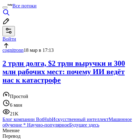
Все потоки
Войти
cognitronn
18 мар в 17:13
2 трлн долга, $2 трлн выручки и 300
млн рабочих мест: почему ИИ ведёт
нас к катастрофе
Простой
6 мин
21K
Блог компании BotHub
Искусственный интеллект
Машинное
обучение
*
Научно-популярное
Будущее здесь
Мнение
Перевод