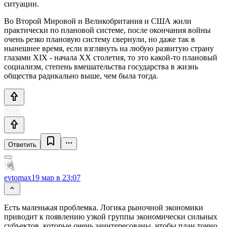
ситуации.
Во Второй Мировой и Великобритания и США жили
практически по плановой системе, после окончания войны
очень резко плановую систему свернули, но даже так в
нынешнее время, если взглянуть на любую развитую страну
глазами XIX - начала XX столетия, то это какой-то плановый
социализм, степень вмешательства государства в жизнь
общества радикально выше, чем была тогда.
Ответить
evtomax
19 мар в 23:07
Есть маленькая проблемка. Логика рыночной экономики
приводит к появлению узкой группы экономически сильных
субъектов, которые очень заинтересованы, чтобы план точно