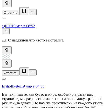
Ответить
ssj100
19 мар в 08:52
Да. С надежной что чтото выстрелит.
Ответить
ErshoffPeter
19 мар в 04:53
Вы так пишете, как будто в мире, особенно в развитых
странах, демографическое давление на экономику - рабочих
рук некуда девать. Но нам же практически из каждого утюга
говорят про обратное - про нехватку рабочих рук (по РФ