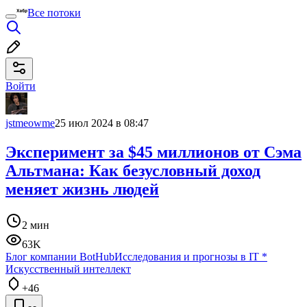
Все потоки
Войти
jstmeowme
25 июл 2024 в 08:47
Эксперимент за $45 миллионов от Сэма
Альтмана: Как безусловный доход
меняет жизнь людей
2 мин
63K
Блог компании BotHub
Исследования и прогнозы в IT
*
Искусственный интеллект
+46