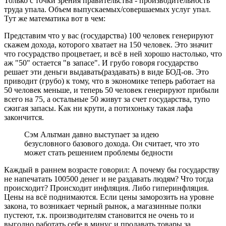
Только с точки зрения правительства - производительность
труда упала. Объем выпускаемых/совершаемых услуг упал.
Тут же математика вот в чем:
Представим что у вас (государства) 100 человек генерируют
скажем дохода, которого хватает на 150 человек. Это значит
что госурадство процветает, и всё в ней хорошо настолько, что
аж "50" остается "в запасе". И грубо говоря государство
решает эти деньги выдавать(раздавать) в виде БОД-ов. Это
приводит (грубо) к тому, что в экономике теперь работает на
50 человек меньше, и теперь 50 человек генерируют прибыли
всего на 75, а остальные 50 живут за счет государства, тупо
сжигая запасы. Как ни крути, а потихоньку такая лафа
закончится.
Сэм Альтман давно выступает за идею
безусловного базового дохода. Он считает, что это
может стать решением проблемы бедности
Каждый в раннем возрасте говорил: А почему бы государству
не напечатать 100500 денег и не раздавать людям? Что тогда
происходит? Происходит инфляция. Либо гиперинфляция.
Цены на всё поднимаются. Если цены заморозить на уровне
закона, то возникает черный рынок, а магазинные полки
пустеют, т.к. производителям становится не очень то и
выгодно работать себе в минус и продавать товары за