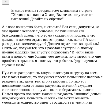
В конце месяца говорим всем компаниям в стране
"Хотим с вас налога X млд. Вы же их получили от
населения? Давайте их обратно"
А с кого конкретно брать, и сколько? Вот если, допустим, ко
мне пришёл человек с деньгами, полученными как
безусловный доход, я что-то ему сделал или продал, и что
дальше - я должен отдать все эти деньги как налог? А мои
расходы кто компенсирует? Должен отдать только прибыль?
Опять же, получается, что я работал впустую? А почему
именно я должен так впустую поработать? И, если такие
деньги понесут мне больше, чем другим, получается, что мне
придётся закрываться - потому что работать буду в лучшем
случае в ноль?
Ну а если распределить такую налоговую нагрузку на всех,
кто платит налоги, то получится просто повышение налогов с
раздачей этих денег тем, кто не работает. Только вот
повышение налогов выше разумных значений ухудшает
состояние экономики и уменьшает собираемость налогов.
Нельзя просто повысить налоги и раздавать "лишние" деньги
нуждающимся, повысить налоги - это может означать
уменьшить количество денег у государства и увеличить