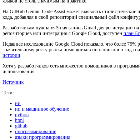
языков не столь значимым на практике.
На GitHub Gemini Code Assist может выявлять стилистические 
кода, добавляя в свой репозиторий специальный файл конфигу
Разработчикам нужна учётная запись Gmail для регистрации н
репозиториев или интеграция с Google Cloud, доступен
план En
Недавнее исследование Google Cloud показало, что более 75% 
значительному росту рынка помощников по написанию кода на 
истории
.
Хотя у разработчиков есть множество помощников в программ
использования.
Источник
Теги:
ии
ии и машинное обучение
python
html
github
программирование
языки программирования