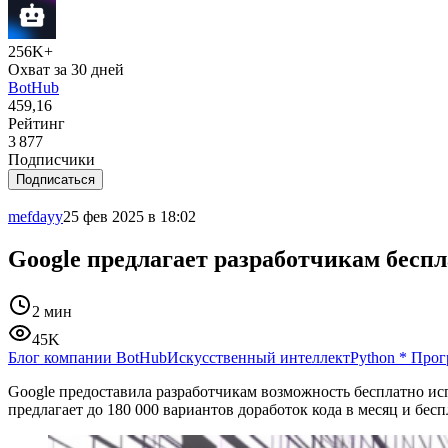
256K+
Охват за 30 дней
BotHub
459,16
Рейтинг
3 877
Подписчики
Подписаться
mefdayy
25 фев 2025 в 18:02
Google предлагает разработчикам бесп
2 мин
45K
Блог компании BotHub
Искусственный интеллект
Python
*
Прог
Google предоставила разработчикам возможность бесплатно ис
предлагает до 180 000 вариантов доработок кода в месяц и бе