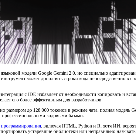
е языковой модели Google Gemini 2.0, но специально адаптирова
от инструмент может дополнять строки кода непосредственно в сре
 интеграция с IDE избавляет от необходимости копировать и вс
елает его более эффективным для разработчиков.
кно размером до 128 000 токенов в режиме чата, полная модель G
и профессиональными кодовыми базами.
в программирования
, включая HTML, Python и R, хотя ИИ, вероя
 импортировать устаревшие библиотеки или неправильно называ