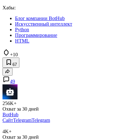
Хабы:
Блог компании BotHub
Искусственный интеллект
Python
Программирование
HTML
+10
67
49
256K+
Охват за 30 дней
BotHub
Сайт
Telegram
Telegram
4K+
Охват за 30 дней