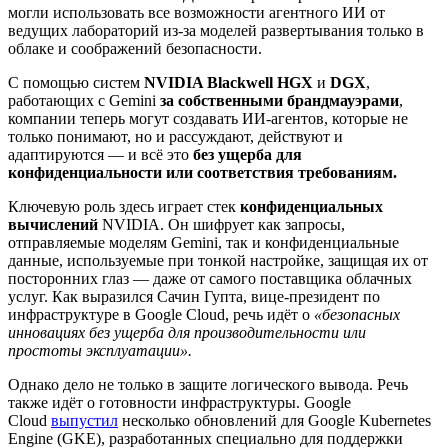
могли использовать все возможности агентного ИИ от
ведущих лабораторий из-за моделей развертывания только в
облаке и соображений безопасности.
С помощью систем
NVIDIA Blackwell HGX
и
DGX
,
работающих с Gemini
за собственными брандмауэрами
,
компании теперь могут создавать ИИ-агентов, которые не
только понимают, но и рассуждают, действуют и
адаптируются — и всё это
без ущерба для
конфиденциальности или соответствия требованиям.
Ключевую роль здесь играет стек
конфиденциальных
вычислений
NVIDIA. Он шифрует как запросы,
отправляемые моделям Gemini, так и конфиденциальные
данные, используемые при тонкой настройке, защищая их от
посторонних глаз — даже от самого поставщика облачных
услуг. Как выразился Сачин Гупта, вице-президент по
инфраструктуре в Google Cloud, речь идёт о
«безопасных
инновациях без ущерба для производительности или
простоты эксплуатации».
Однако дело не только в защите логического вывода. Речь
также идёт о готовности инфраструктуры. Google
Cloud
выпустил
несколько обновлений для Google Kubernetes
Engine (GKE), разработанных специально для поддержки