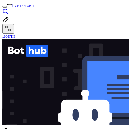
Все потоки
Войти