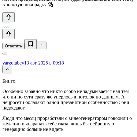
в золотую лихорадку 🤗
Ответить
yargolubev
13 авг 2025 в 09:18
Бинго.
Особенно забавно что никто особо не задумывается над тем
что ии по сути сразу же уперлось в потолок по данным. А
нецросети обладают одной презанятной особенностью : они
надоедают.
Люди что месяц проработали с видеогенератором говооили о
желании выцарапать себе глаза, лишь бы нейронную
генерацию больше не видеть.