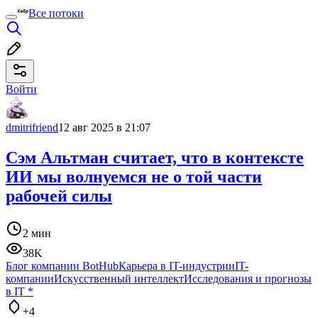
Все потоки
Войти
dmitrifriend
12 авг 2025 в 21:07
Сэм Альтман считает, что в контексте
ИИ мы волнуемся не о той части
рабочей силы
2 мин
38K
Блог компании BotHub
Карьера в IT-индустрии
IT-
компании
Искусственный интеллект
Исследования и прогнозы
в IT
*
+4