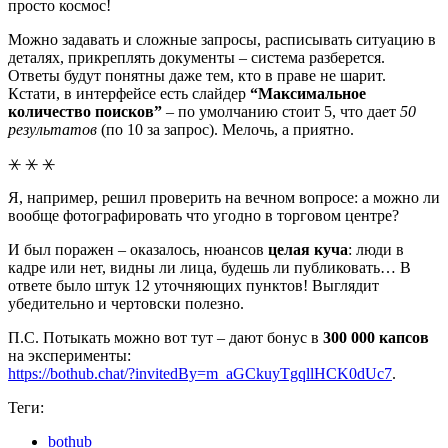
просто космос!
Можно задавать и сложные запросы, расписывать ситуацию в
деталях, прикреплять документы – система разберется.
Ответы будут понятны даже тем, кто в праве не шарит.
Кстати, в интерфейсе есть слайдер
“Максимальное
количество поисков”
– по умолчанию стоит 5, что дает
50
результатов
(по 10 за запрос). Мелочь, а приятно.
⚹ ⚹ ⚹
Я, например, решил проверить на вечном вопросе: а можно ли
вообще фотографировать что угодно в торговом центре?
И был поражен – оказалось, нюансов
целая куча
: люди в
кадре или нет, видны ли лица, будешь ли публиковать… В
ответе было штук 12 уточняющих пунктов! Выглядит
убедительно и чертовски полезно.
П.С. Потыкать можно вот тут – дают бонус в
300 000 капсов
на эксперименты:
https://bothub.chat/?invitedBy=m_aGCkuyTgqllHCK0dUc7
.
Теги:
bothub