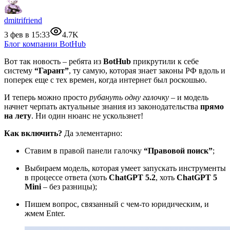
dmitrifriend
3 фев в 15:33
4.7K
Блог компании BotHub
Вот так новость – ребята из
BotHub
прикрутили к себе
систему
“Гарант”
, ту самую, которая знает законы РФ вдоль и
поперек еще с тех времен, когда интернет был роскошью.
И теперь можно просто
рубануть одну галочку
– и модель
начнет черпать актуальные знания из законодательства
прямо
на лету
. Ни один нюанс не ускользнет!
Как включить?
Да элементарно:
Ставим в правой панели галочку
“Правовой поиск”
;
Выбираем модель, которая умеет запускать инструменты
в процессе ответа (хоть
ChatGPT 5.2
, хоть
ChatGPT 5
Mini
– без разницы);
Пишем вопрос, связанный с чем-то юридическим, и
жмем Enter.