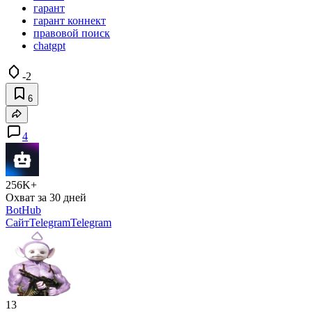
гарант
гарант коннект
правовой поиск
chatgpt
-2
6
4
256K+
Охват за 30 дней
BotHub
Сайт
Telegram
Telegram
13