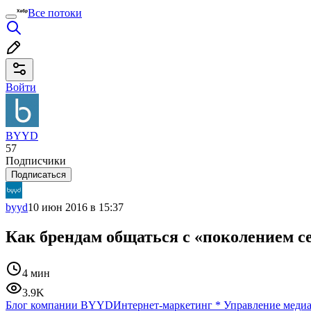
Все потоки
Войти
BYYD
57
Подписчики
Подписаться
byyd
10 июн 2016 в 15:37
Как брендам общаться с «поколением с
4 мин
3.9K
Блог компании BYYD
Интернет-маркетинг
*
Управление меди