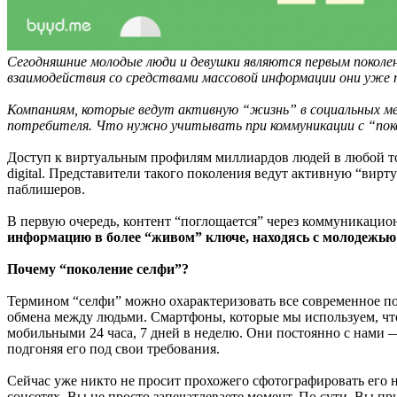
Сегодняшние молодые люди и девушки являются первым поколен
взаимодействия со средствами массовой информации они уже 
Компаниям, которые ведут активную “жизнь” в социальных м
потребителя. Что нужно учитывать при коммуникации с “поко
Доступ к виртуальным профилям миллиардов людей в любой т
digital. Представители такого поколения ведут активную “вир
паблишеров.
В первую очередь, контент “поглощается” через коммуникаци
информацию в более “живом” ключе, находясь с молодежью “
Почему “поколение селфи”?
Термином “селфи” можно охарактеризовать все современное поко
обмена между людьми. Смартфоны, которые мы используем, чтоб
мобильными 24 часа, 7 дней в неделю. Они постоянно с нами —
подгоняя его под свои требования.
Сейчас уже никто не просит прохожего сфотографировать его н
соцсетях, Вы не просто запечатлеваете момент. По сути, Вы п