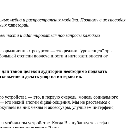
ьных медиа и распространения мобайла. Поэтому в их способах
ных категорий.
твенности и адаптироваться под запросы каждого
информационных ресурсов — это реалии “уроженцев” эры
 большей степени вовлеченности и интерактивности от
 для такой целевой аудитории необходимо подавать
зложение и делать упор на интерактив.
го устройства — это, в первую очередь, модель социального
это некий апогей digital-общения. Мы не расстаемся с
покупаем на них чехлы и аксессуары, улучшаем интерфейс,
 на мобильном устройстве. Когда Вы публикуете селфи в
имость момента вместе с Вами.