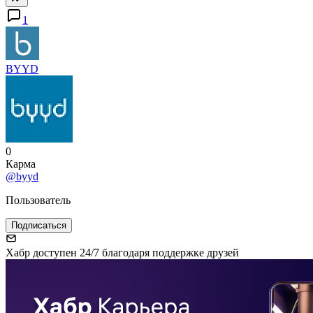
1
BYYD
0
Карма
@byyd
Пользователь
Подписаться
Хабр доступен 24/7 благодаря поддержке друзей