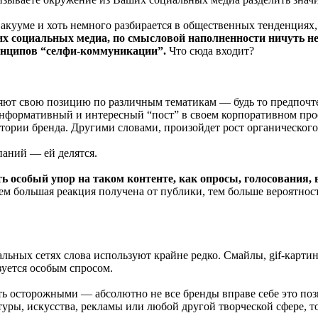
акууме и хоть немного разбирается в общественных тенденциях,
 социальных медиа, по смысловой наполненности ничуть не 
ринципов “селфи-коммуникации”.
Что сюда входит?
яют свою позицию по различным тематикам — будь то предпочте
формативный и интересный “пост” в своем корпоративном профил
тории бренда. Другими словами, произойдет рост органического
паний — ей делятся.
 особый упор на таком контенте, как опросы, голосования, в
м большая реакция получена от публики, тем больше вероятнос
льных сетях слова используют крайне редко. Смайлы, gif-карти
зуется особым спросом.
ть осторожными — абсолютно не все бренды вправе себе это поз
туры, искусства, рекламы или любой другой творческой сфере, т