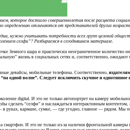
ием, которое достигло совершеннолетия после расцвета социал
по определению отличаются от представителей других возраст
едиа, нужно учитывать потребности всех групп целевой общес
лением селфи”? Разбираемся в сегодняшнем материале.
очке Земного шара и практически неограниченное количество 
туальную” жизнь в социальных сетях и, соответственно, ожидают
онные девайсы, мобильные телефоны. Соответственно,
издателям
на одной волне”. Следует исключить скучное и однотипное и
ление digital. И это не только автопортрет на камеру мобильно
ы сделать “селфи” и наслаждаться интерактивным контентом, — 
 в руках, кармане, сумке, — где угодно, главное — рядом. Мы 
а смартфон. И это не только из-за наличия фронтальной камеры
ризываете окружение из Ваших социальных медиа разделить знач