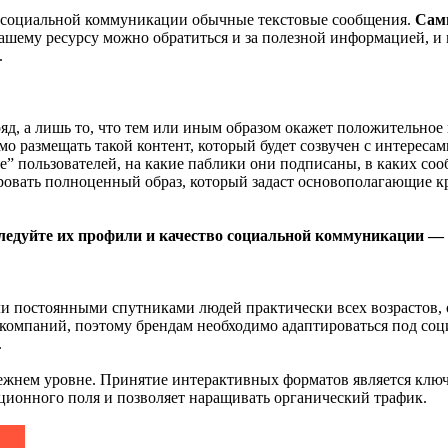
з социальной коммуникации обычные текстовые сообщения.
Сам
 Вашему ресурсу можно обратиться и за полезной информацией, и
.
ряд, а лишь то, что тем или иным образом окажет положительно
 размещать такой контент, который будет созвучен с интересами
е” пользователей, на какие паблики они подписаны, в каких соо
овать полноценный образ, который задаст основополагающие кр
едуйте их профили и качество социальной коммуникации — б
ли постоянными спутниками людей практически всех возрастов,
 компаний, поэтому брендам необходимо адаптироваться под соц
.
жнем уровне. Принятие интерактивных форматов является ключо
ионного поля и позволяет наращивать органический трафик.