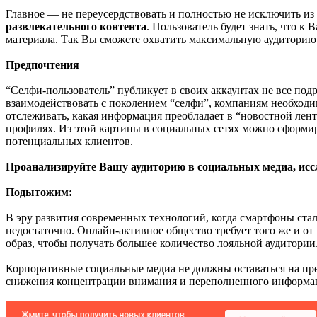
Главное — не переусердствовать и полностью не исключить и
развлекательного контента
. Пользователь будет знать, что к
материала. Так Вы сможете охватить максимальную аудиторию
Предпочтения
“Селфи-пользователь” публикует в своих аккаунтах не все под
взаимодействовать с поколением “селфи”, компаниям необходимо
отслеживать, какая информация преобладает в “новостной лент
профилях. Из этой картины в социальных сетях можно сформир
потенциальных клиентов.
Проанализируйте Вашу аудиторию в социальных медиа, иссл
Подытожим:
В эру развития современных технологий, когда смартфоны ста
недостаточно. Онлайн-активное общество требует того же и от
образ, чтобы получать большее количество лояльной аудитории
Корпоративные социальные медиа не должны оставаться на пре
снижения концентрации внимания и переполненного информац