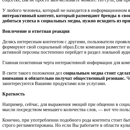
У любого человека, который не находится в информационном в
интерактивный контент, который размещают бренды в своих
добиться успеха в социальных медиа, нужно исходить из п
Вовлечение и ответная реакция
Делясь интересным контентом с другими, пользователи проявл
формируют свой социальный образ.Если компания разместит ин
активной персоны постепенно перейдет в раздел лояльной ауди
Главная позитивная черта интерактивной информации для ком
В свете такого положения дел
социальным медиа стоит сделать
внимания и обязательно получат общественный резонанс.
Че
заинтересуются Вашими продуктами или услугами.
Краткость
Например, сейчас, для выражения эмоций при общении в социа
мысли посредством меньшего количества слов, — вот что поль
Конечно, при употреблении подобного рода контента стоит бы
строго регламентирована. Но если Вы работаете в области куль