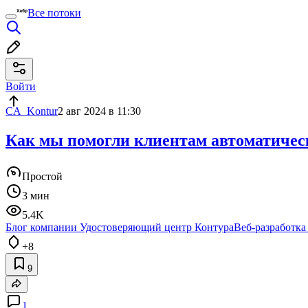
Все потоки
Войти
CA_Kontur
2 авг 2024 в 11:30
Как мы помогли клиентам автоматичес
Простой
3 мин
5.4K
Блог компании Удостоверяющий центр Контура
Веб-разработка
+8
9
1