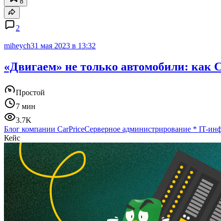
8
2
miheych
31 мая 2023 в 13:32
«Двигаем» не только автомобили: как 
Простой
7 мин
3.7K
Блог компании CarPrice
Серверное администрирование
*
IT-ин
Кейс