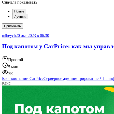
Сначала показывать
Новые
Лучшие
Применить
miheych
20 окт 2023 в 06:30
Под капотом у CarPrice: как мы упра
Простой
5 мин
2K
Блог компании CarPrice
Серверное администрирование
*
IT-ин
Кейс