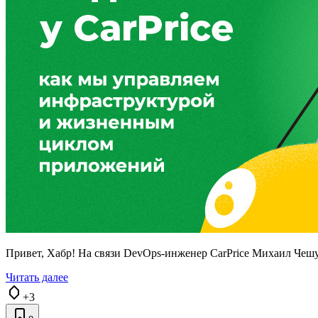
Привет, Хабр! На связи DevOps-инженер CarPrice Михаил Чешу
Читать далее
+3