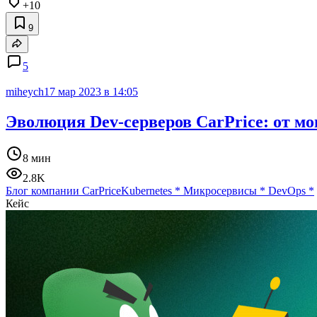
+10
9
5
miheych
17 мар 2023 в 14:05
Эволюция Dev-серверов CarPrice: от мо
8 мин
2.8K
Блог компании CarPrice
Kubernetes
*
Микросервисы
*
DevOps
*
Кейс