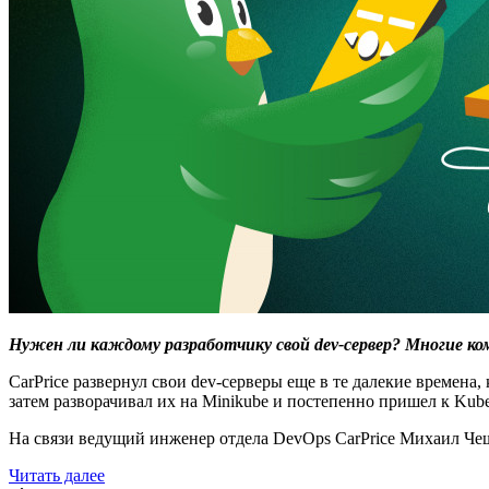
Нужен ли каждому разработчику свой dev-сервер? Многие ко
CarPrice развернул свои dev-серверы еще в те далекие времена,
затем разворачивал их на Minikube и постепенно пришел к Kube
На связи ведущий инженер отдела DevOps CarPrice Михаил Чешу
Читать далее