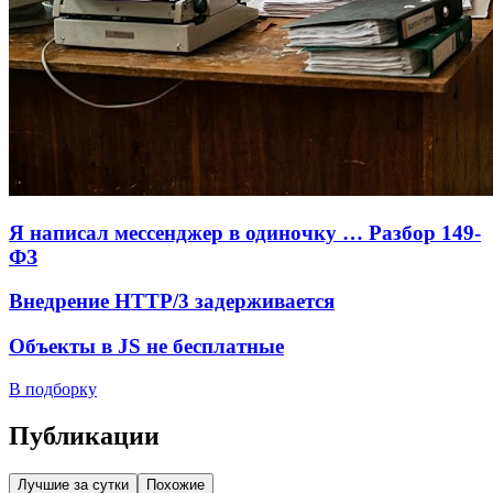
Я написал мессенджер в одиночку … Разбор 149-
ФЗ
Внедрение HTTP/3 задерживается
Объекты в JS не бесплатные
В подборку
Публикации
Лучшие за сутки
Похожие