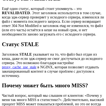
Ещё один статус, который стоит упомянуть – это
REVALIDATED
. Этот заголовок используется в том случае,
когда эдж-сервер проверяет у исходного сервера, изменился ли
файл с момента последнего запроса. Если сервер возвращает
ответ 304 Not Modified и заголовок etag не изменился, то файл
(или его часть) остаётся в кеше на новый срок, и нет
необходимости заново загружать его с исходного сервера.
Статус STALE
Заголовок
STALE
указывает на то, что файл был отдан из
кеша, даже если эдж-сервер не смог достучаться до исходного
сервера. Это возможно благодаря настройке
proxy_cache_use_stale
в NGINX, которая позволяет отдавать
закешированный контент в случае проблем с доступом к
источнику.
Почему может быть много MISS?
Частый вопрос, который мы слышим от клиентов: «Почему у
меня так много MISS в статистике?». Действительно, высокий
процент MISS может показаться проблемой, но это не всегда