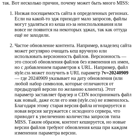
так. Вот несколько причин, почему может быть много MISS:
Низкая посещаемость сайта в определенных регионах.
Если на какой-то эдж приходит мало запросов, файлы
могут удаляться из кеша из-за неиспользования или
вовсе не появится на некоторых эджах, так как оттуда
ещё не заходили.
Частое обновление контента. Например, владелец сайта
может регулярно очищать кеш вручную или
использовать версионность файлов. Версионность —
это способ обновления файлов без изменения их имен,
но с добавлением параметров к URL. Например, файл
style.css может получить в URL параметр
?v=20240909
— где 20240909 указывает на дату обновления (или
любой набор символов, которые отличаются от
предыдущей версии по желанию клиента). Этот
параметр заставляет браузер и CDN воспринимать файл
как новый, даже если его имя (style.css) не изменилось.
Благодаря этому старая версия файла игнорируется и
новая версия загружается с исходного сервера, что
приводит к увеличению количества запросов типа
MISS. Таким образом, контент кешируется, но новые
версии файлов требуют обновления кеша при каждом
изменении параметра версии.