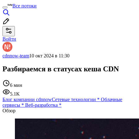
Все потоки
Войти
cdnnow-team
10 окт 2024 в 11:30
Разбираемся в статусах кеша CDN
6 мин
5.1K
Блог компании cdnnow
Сетевые технологии
*
Облачные
сервисы
*
Веб-разработка
*
Обзор