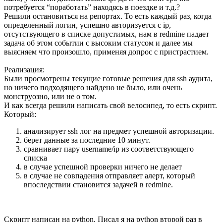
потребуется “поработать” находясь в поездке и т.д.?
Решили остановиться на репортах. То есть каждый раз, когда
определенный логин, успешно авторизуется с ip,
отсутствующего в списке допустимых, нам в redmine падает
задача об этом событии с высоким статусом и далее мы
выясняем что произошло, применяя допрос с пристрастием.
Реализация:
Были просмотрены текущие готовые решения для ssh аудита,
но ничего подходящего найдено не было, или очень
монструозно, или не о том.
И как всегда решили написать свой велосипед, то есть скрипт.
Который:
анализирует ssh лог на предмет успешной авторизации.
берет данные за последние 10 минут.
сравнивает пару username/ip из соответствующего
списка
в случае успешной проверки ничего не делает
в случае не совпадения отправляет алерт, который
впоследствии становится задачей в redmine.
Скрипт написан на python. Писал я на python второй раз в