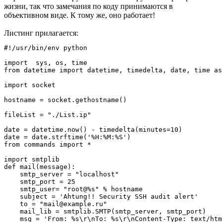
жизни, так что замечания по коду принимаются в
объективном виде. К тому же, оно работает!
Листинг прилагается:
#!/usr/bin/env python

import  sys, os, time

from datetime import datetime, timedelta, date, time as
import socket

hostname = socket.gethostname()

fileList = "./List.ip"

date = datetime.now() - timedelta(minutes=10)

date = date.strftime('%H:%M:%S')

from commands import *

import smtplib

def mail(message):

    smtp_server = "localhost"

    smtp_port = 25

    smtp_user= "root@%s" % hostname

    subject = 'Ahtung!! Security SSH audit alert'

    to = "mail@example.ru"

    mail_lib = smtplib.SMTP(smtp_server, smtp_port)

    msg = 'From: %s\r\nTo: %s\r\nContent-Type: text/htm