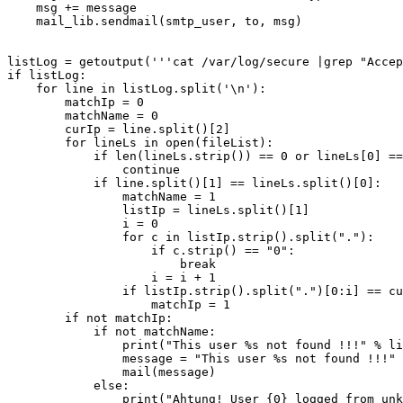
    msg += message

    mail_lib.sendmail(smtp_user, to, msg)

listLog = getoutput('''cat /var/log/secure |grep "Accep
if listLog:

    for line in listLog.split('\n'):

        matchIp = 0

        matchName = 0

        curIp = line.split()[2]

        for lineLs in open(fileList):

            if len(lineLs.strip()) == 0 or lineLs[0] ==
                continue

            if line.split()[1] == lineLs.split()[0]:

                matchName = 1

                listIp = lineLs.split()[1]

                i = 0

                for c in listIp.strip().split("."):

                    if c.strip() == "0":

                        break

                    i = i + 1

                if listIp.strip().split(".")[0:i] == cu
                    matchIp = 1

        if not matchIp:

            if not matchName:

                print("This user %s not found !!!" % li
                message = "This user %s not found !!!" 
                mail(message)

            else:

                print("Ahtung! User {0} logged from unk