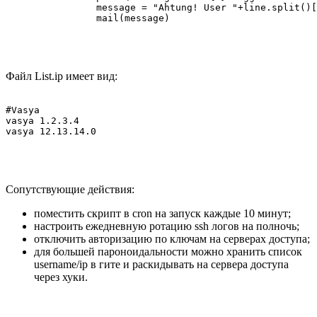
                message = "Ahtung! User "+line.split()[
Файл List.ip имеет вид:
#Vasya

vasya 1.2.3.4

Сопутствующие действия:
поместить скрипт в cron на запуск каждые 10 минут;
настроить ежедневную ротацию ssh логов на полночь;
отключить авторизацию по ключам на серверах доступа;
для большей пароноидальности можно хранить список
username/ip в гите и раскидывать на сервера доступа
через хуки.