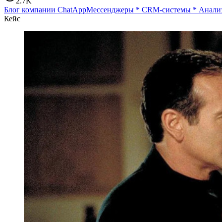
2.7K
Блог компании ChatApp
Мессенджеры
*
CRM-системы
*
Анализ
Кейс