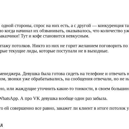
 одной стороны, спрос на них есть, а с другой — конкуренция та
но когда начинал их обзванивать, оказывалось, что количество 
заказчики! Тут и кофе становится невкусным.
нтажу потолков. Никто из них не горит желанием поговорить по 
орые текущие лиды, которые поступали не в выходные.
енеджера. Девушка была готова сидеть на телефоне и отвечать н
м, звонки уже обрабатывались, на сообщения отвечали, но не на в
но, или жаждущие уточнить какие-то тонкости, в своем большин
WhatsApp. А про VK девушка вообще один раз забыла.
о ей совершенно все равно, закажет ли клиент в итоге потолок 
яд