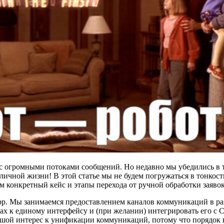
я с огромными потоками сообщений. Но недавно мы убедились в 
 личной жизни! В этой статье мы не будем погружаться в тонкос
конкретный кейс и этапы перехода от ручной обработки заявок
p. Мы занимаемся предоставлением каналов коммуникаций в раз
нах к единому интерфейсу и (при желании) интегрировать его с
льшой интерес к унификации коммуникаций, потому что порядок 