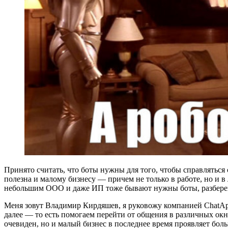
Принято считать, что боты нужны для того, чтобы справлятьс
полезна и малому бизнесу — причем не только в работе, но и в
небольшим ООО и даже ИП тоже бывают нужны боты, разберем 
Меня зовут Владимир Кирдяшев, я руковожу компанией ChatAp
далее — то есть помогаем перейти от общения в различных ок
очевиден, но и малый бизнес в последнее время проявляет бо