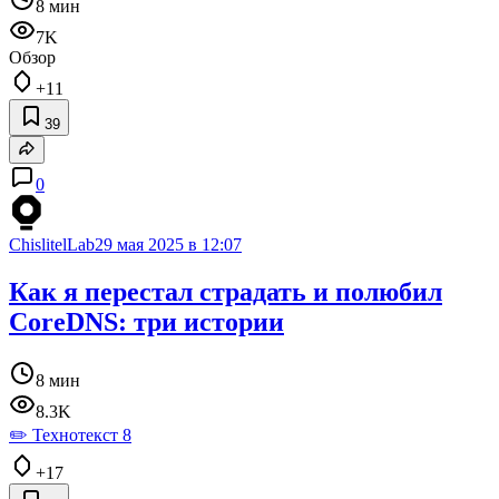
8 мин
7K
Обзор
+11
39
0
ChislitelLab
29 мая 2025 в 12:07
Как я перестал страдать и полюбил
CoreDNS: три истории
8 мин
8.3K
✏️ Технотекст 8
+17