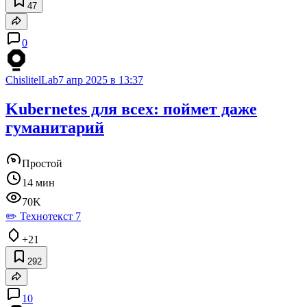
47
0
ChislitelLab
7 апр 2025 в 13:37
Kubernetes для всех: поймет даже
гуманитарий
Простой
14 мин
70K
✏️ Технотекст 7
+21
292
10