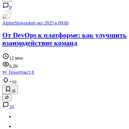
0
AlpineSlowpoke
6 окт 2025 в 09:00
От DevOps к платформе: как улучшить
взаимодействие команд
12 мин
6.2K
✏️ Технотекст 8
+16
35
10