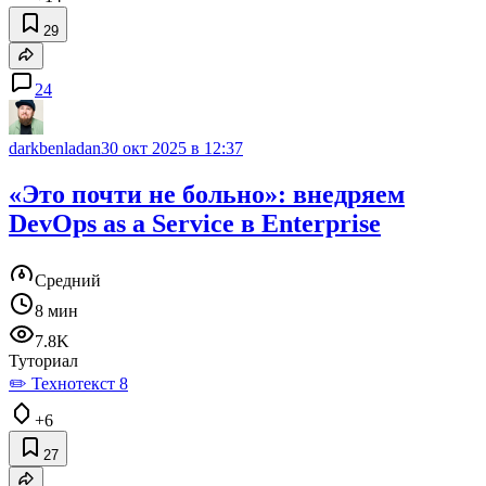
29
24
darkbenladan
30 окт 2025 в 12:37
«Это почти не больно»: внедряем
DevOps as a Service в Enterprise
Средний
8 мин
7.8K
Туториал
✏️ Технотекст 8
+6
27