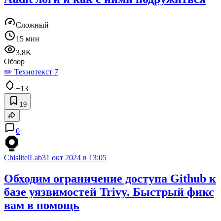
Сложный
15 мин
3.8K
Обзор
✏️ Технотекст 7
+13
19
0
ChislitelLab
31 окт 2024 в 13:05
Обходим ограничение доступа Github к
базе уязвимостей Trivy. Быстрый фикс
вам в помощь