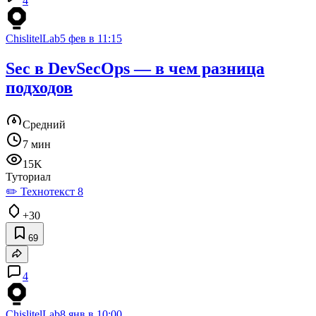
4
ChislitelLab
5 фев в 11:15
Sec в DevSecOps — в чем разница
подходов
Средний
7 мин
15K
Туториал
✏️ Технотекст 8
+30
69
4
ChislitelLab
8 янв в 10:00