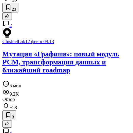
23
2
ChislitelLab
12 фев в 09:13
Мутация «Графини»: новый модуль
PCM, трансформация данных и
ближайший roadmap
5 мин
9.2K
Обзор
+28
3