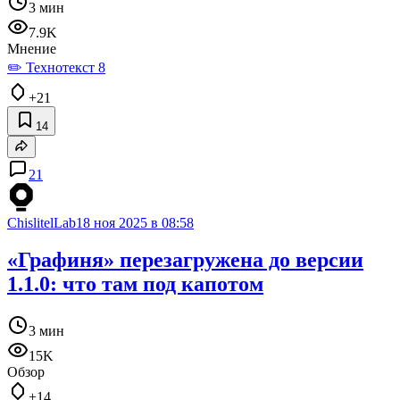
3 мин
7.9K
Мнение
✏️ Технотекст 8
+21
14
21
ChislitelLab
18 ноя 2025 в 08:58
«Графиня» перезагружена до версии
1.1.0: что там под капотом
3 мин
15K
Обзор
+14