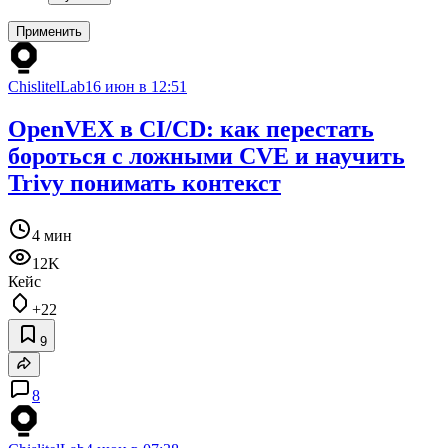
Применить
ChislitelLab
16 июн в 12:51
OpenVEX в CI/CD: как перестать
бороться с ложными CVE и научить
Trivy понимать контекст
4 мин
12K
Кейс
+22
9
8