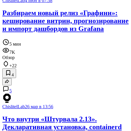
ChislitelLab
4 июн в 07:38
Разбираем новый релиз «Графини»:
кеширование витрин, прогнозирование
и импорт дашбордов из Grafana
5 мин
7K
Обзор
+22
4
5
ChislitelLab
26 мар в 13:56
Что внутри «Штурвала 2.13».
Декларативная установка, containerd