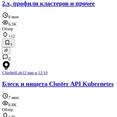
2.x, профили кластеров и прочее
8 мин
6.5K
Обзор
+12
5
0
ChislitelLab
12 мар в 12:19
Блеск и нищета Cluster API Kubernetes
7 мин
8.8K
Обзор
+20