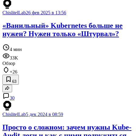
ChislitelLab
26 фев 2025 в 13:56
«Ванильный» Kubernetes больше не
нужен? Нужен только «Штурвал»?
4 мин
33K
Обзор
+26
63
30
ChislitelLab
5 дек 2024 в 08:59
Просто о сложном: зачем нужны Kube-
Audit логи и как с ними подружиться