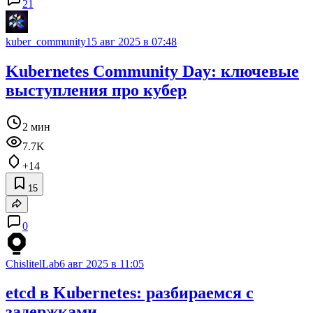
21
kuber_community
15 авг 2025 в 07:48
Kubernetes Community Day: ключевые
выступления про кубер
2 мин
7.7K
+14
15
0
ChislitelLab
6 авг 2025 в 11:05
etcd в Kubernetes: разбираемся с
задержками