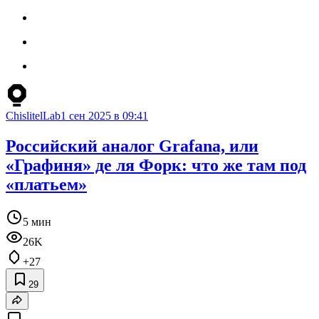
ChislitelLab
1 сен 2025 в 09:41
Российский аналог Grafana, или
«Графиня» де ля Форк: что же там под
«платьем»
5 мин
26K
+27
29