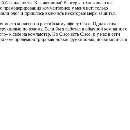
ой безопасности. Как активный блогер я отслеживаю все
го премодерирования комментариев у меня нет; только
амили блог и пришлось включать некоторые меры защиты).
имя моего коллеги по российскому офису Cisco. Однако сам
рукциями по взлому. Если бы я работал в обычной компании с
» к себе на компьютер. Но Cisco есть Cisco, и у нас в сети
ном объеме продемонстрировав новый функционал, появившийся в