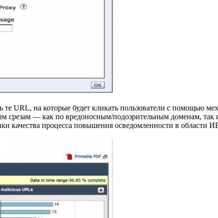
ь те URL, на которые будет кликать пользователи с помощью ме
м срезам — как по вредоносным/подозрительным доменам, так и
ки качества процесса повышения осведомленности в области ИБ 