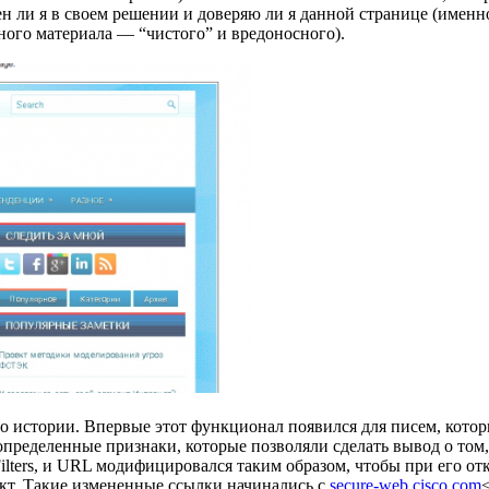
 ли я в своем решении и доверяю ли я данной странице (именно 
ного материала — “чистого” и вредоносного).
го истории. Впервые этот функционал появился для писем, кото
 определенные признаки, которые позволяли сделать вывод о то
lters, и URL модифицировался таким образом, чтобы при его от
икт. Такие измененные ссылки начинались с
secure-web.cisco.com