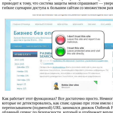
приводит к тому, что система защиты меня спрашивает — уверен
гибкие сценарии доступа к большим сайтам со множеством раз
Как работает этот функционал? Все достаточно просто. Немно
которые не детектировались, как спам; однако при этом имели
переписыванием (подменой) URL занимался движок Outbreak Fi
облачный сервис по безопасности, который и отображает верд