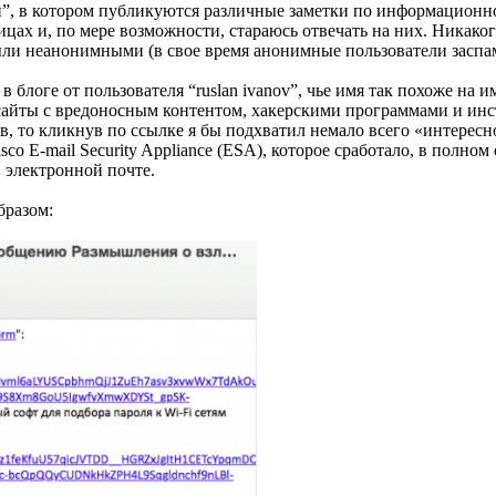
сти”, в котором публикуются различные заметки по информационн
ицах и, по мере возможности, стараюсь отвечать на них. Никако
были неанонимными (в свое время анонимные пользователи засп
 блоге от пользователя “ruslan ivanov”, чье имя так похоже на 
айты с вредоносным контентом, хакерскими программами и инст
 то кликнув по ссылке я бы подхватил немало всего «интересного
co E-mail Security Appliance (ESA), которое сработало, в пол
 электронной почте.
бразом: