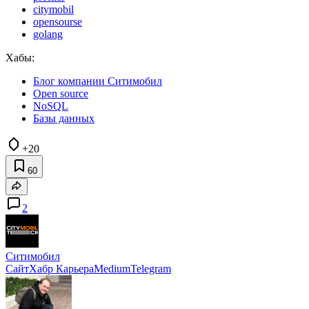
citymobil
opensourse
golang
Хабы:
Блог компании Ситимобил
Open source
NoSQL
Базы данных
+20
60
2
Ситимобил
Сайт
Хабр Карьера
Medium
Telegram