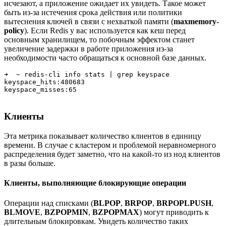
исчезают, а приложение ожидает их увидеть. Такое может
быть из-за истечения срока действия или политики
вытеснения ключей в связи с нехваткой памяти (
maxmemory-
policy
). Если Redis у вас используется как кеш перед
основным хранилищем, то побочным эффектом станет
увеличение задержки в работе приложения из-за
необходимости часто обращаться к основной базе данных.
➜  ~ redis-cli info stats | grep keyspace

keyspace_hits:480683

keyspace_misses:65
Клиенты
Эта метрика показывает количество клиентов в единицу
времени. В случае с кластером и проблемой неравномерного
распределения будет заметно, что на какой-то из нод клиентов
в разы больше.
Клиенты, выполняющие блокирующие операции
Операции над списками (
BLPOP
,
BRPOP
,
BRPOPLPUSH
,
BLMOVE
,
BZPOPMIN
,
BZPOPMAX
) могут приводить к
длительным блокировкам. Увидеть количество таких