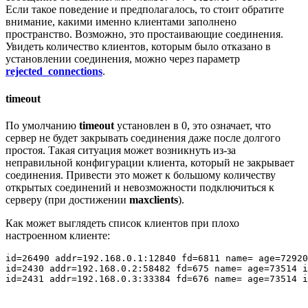
Если такое поведение и предполагалось, то стоит обратите
внимание, какими именно клиентами заполнено
пространство. Возможно, это простаивающие соединения.
Увидеть количество клиентов, которым было отказано в
установлении соединения, можно через параметр
rejected_connections
.
timeout
По умолчанию
timeout
установлен в 0, это означает, что
сервер не будет закрывать соединения даже после долгого
простоя. Такая ситуация может возникнуть из-за
неправильной конфигурации клиента, который не закрывает
соединения. Привести это может к большому количеству
открытых соединений и невозможности подключиться к
серверу (при достижении
maxclients
).
Как может выглядеть список клиентов при плохо
настроенном клиенте:
id=26490 addr=192.168.0.1:12840 fd=6811 name= age=72920
id=2430 addr=192.168.0.2:58482 fd=675 name= age=73514 i