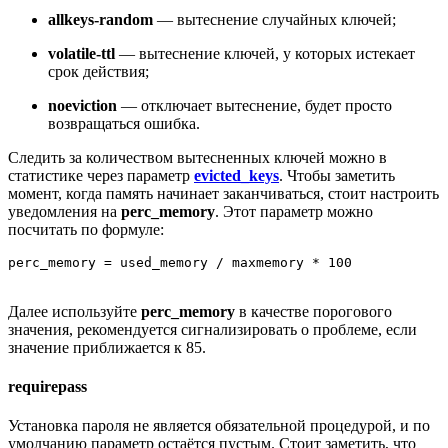
allkeys-random
— вытеснение случайных ключей;
volatile-ttl
— вытеснение ключей, у которых истекает
срок действия;
noeviction
— отключает вытеснение, будет просто
возвращаться ошибка.
Следить за количеством вытесненных ключей можно в
статистике через параметр
evicted_keys
. Чтобы заметить
момент, когда память начинает заканчиваться, стоит настроить
уведомления на
perc_memory
. Этот параметр можно
посчитать по формуле:
Далее используйте
perc_memory
в качестве порогового
значения, рекомендуется сигнализировать о проблеме, если
значение приближается к 85.
requirepass
Установка пароля не является обязательной процедурой, и по
умолчанию параметр остаётся пустым. Стоит заметить, что