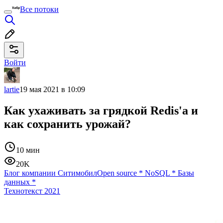
Все потоки
Войти
lartie
19 мая 2021 в 10:09
Как ухаживать за грядкой Redis'а и
как сохранить урожай?
10 мин
20K
Блог компании Ситимобил
Open source
*
NoSQL
*
Базы
данных
*
Технотекст 2021