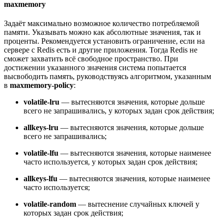
maxmemory
Задаёт максимально возможное количество потребляемой
памяти. Указывать можно как абсолютные значения, так и
проценты. Рекомендуется установить ограничение, если на
сервере с Redis есть и другие приложения. Тогда Redis не
сможет захватить всё свободное пространство. При
достижении указанного значения система попытается
высвободить память, руководствуясь алгоритмом, указанным
в
maxmemory-policy
:
volatile-lru
— вытесняются значения, которые дольше
всего не запрашивались, у которых задан срок действия;
allkeys-lru
— вытесняются значения, которые дольше
всего не запрашивались;
volatile-lfu
— вытесняются значения, которые наименее
часто используется, у которых задан срок действия;
allkeys-lfu
— вытесняются значения, которые наименее
часто используется;
volatile-random
— вытеснение случайных ключей у
которых задан срок действия;