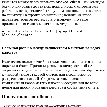
клиентов можно через параметр
blocked_clients
. Эти команды
будут блокировать до тех пор, пока список, с которым они
работают, не перестанет быть пустым или пока не отвалятся
по таймауту. Настройте мониторинг увеличения этого
параметра, если он растёт, то это звоночек, что ваше
приложение внезапно может стать медленным.
➜  ~ redis-cli info clients | grep blocked

Большой разрыв между количеством клиентов на нодах
кластера
Количество подключений на нодах может отличаться на два
порядка и более. Причины разные: клиент, который не
закрывает соединение и при первом подключении обращается
к «первой» ноде за картой слотов, или неравномерное
распределение ключей. Следить за этим поможет
комплексный набор метрик ключей и соединений по всем
нодам или профилирование кластера и составление отчёта.
Пропускная способность
Текущее количество команд — хорошая метрика,