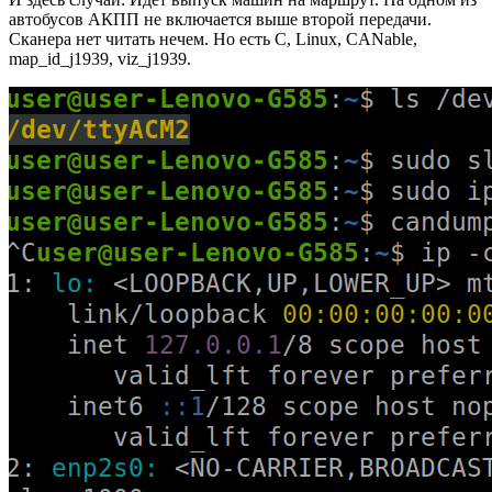
автобусов АКПП не включается выше второй передачи.
Сканера нет читать нечем. Но есть C, Linux, CANable,
map_id_j1939, viz_j1939.