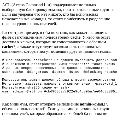
ACL (Access Command List) поддерживает не только
выборочную блокировку команд, но и заготовленные группы.
Если вы уверены что нет никого, кто бы использовал
нежелательные команды, то стоит прибегнуть к разделению
прав на уровне пользователей.
Рассмотрим пример, в нём показано, как может выглядеть
файл с заготовленным пользователем
cache
. У него не будет
доступа к ключам, которые не сопоставляются с образцом
cache:
*, а также отсутствует возможность пользоваться
командами, которые могут помешать другим пользователям:
# Пользователь **cache** не должен выполнять долгие зап
# с ключами в пространстве имён **cache:** такая схема 
# данных непредназначенных для данного пользователя

user cache -@dangerous -@admin -@slow -@blocking ~cache
Пользователь admin должен обладать всеми возможностями

Не следует задавать пароль в открытом виде: >password_1

Пользуйтесь sha256 хешем #<hash>

Как минимум, стоит отобрать выполнение
admin
-команд у
обычных пользователей. Если у вас много различных групп
пользователей, которые обращаются к общей базе, и вы не