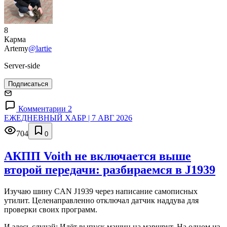
8
Карма
Artemy
@lartie
Server-side
Подписаться
Комментарии 2
ЕЖЕДНЕВНЫЙ ХАБР | 7 АВГ 2026
704
0
АКПП Voith не включается выше
второй передачи: разбираемся в J1939
Изучаю шину CAN J1939 через написание самописных
утилит. Целенаправленно отключал датчик наддува для
проверки своих программ.
И здесь случай: Идёт выпуск машин на маршрут. На одном из