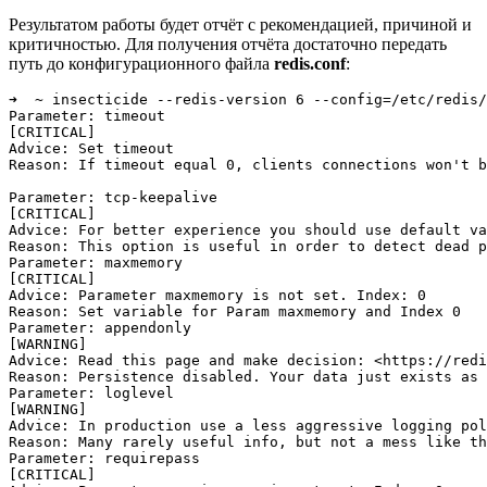
Результатом работы будет отчёт с рекомендацией, причиной и
критичностью. Для получения отчёта достаточно передать
путь до конфигурационного файла
redis.conf
:
➜  ~ insecticide --redis-version 6 --config=/etc/redis/
Parameter: timeout

[CRITICAL]

Advice: Set timeout

Reason: If timeout equal 0, clients connections won't b
Parameter: tcp-keepalive

[CRITICAL]

Advice: For better experience you should use default va
Reason: This option is useful in order to detect dead p
Parameter: maxmemory

[CRITICAL]

Advice: Parameter maxmemory is not set. Index: 0

Reason: Set variable for Param maxmemory and Index 0

Parameter: appendonly

[WARNING]

Advice: Read this page and make decision: <https://redi
Reason: Persistence disabled. Your data just exists as 
Parameter: loglevel

[WARNING]

Advice: In production use a less aggressive logging pol
Reason: Many rarely useful info, but not a mess like th
Parameter: requirepass

[CRITICAL]
