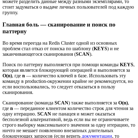
можете разделить данные между разными экземплярами, то
стоит задуматься о выдаче личных пользователей под каждую
группу.
Главная боль — сканирование и поиск по
паттерну
Во время переезда на Redis Cluster одной из основных
проблем стал отказ от поиска по шаблону (
KEYS
) и не
заканчивающегося сканирования (
SCAN
).
Поиск по паттерну выполняется при помощи команды
KEYS
,
которая является блокирующей операцией и выполняется за
О(n)
, где
n
— количество ключей в базе. Использовать эту
команду в production-окружении крайне не рекомендуется, но
если воспользовались, то следует отказаться в пользу
сканирования.
Сканирование (команда
SCAN
) также выполняется за
O(n)
,
где
n
— переданное клиентом количество строк для чтения за
одну итерацию.
SCAN
не панацея и может оказаться
бесполезной альтернативой, ведь если вы не ограничиваете
строго выборку максимального значения за одну итерацию, то
ничто не мешает появлению внезапных длительных
блокирующих запросов (если верить
документации
, то