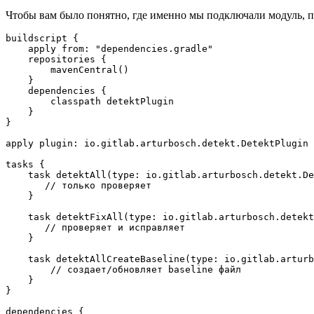
Чтобы вам было понятно, где именно мы подключали модуль, п
buildscript {

    apply from: "dependencies.gradle"

    repositories {

        mavenCentral()

    }

    dependencies {

        classpath detektPlugin

    }

}

apply plugin: io.gitlab.arturbosch.detekt.DetektPlugin

tasks {

    task detektAll(type: io.gitlab.arturbosch.detekt.De
       // только проверяет

    }

    task detektFixAll(type: io.gitlab.arturbosch.detekt
       // проверяет и исправляет

    }

    task detektAllCreateBaseline(type: io.gitlab.arturb
        // создает/обновляет baseline файл

    }

}

dependencies {
