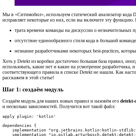
Мы в «Ситимобил», используем статический анализатор кода De
исправляет некоторые из них, если вы включите эту функцию. D
трата времени команды на дискуссии о незначительных пр
отсутствие единообразного стиля кода в большой команде
незнание разработчиками некоторых best-practices, котор
Хоть у Detekt из коробки достаточно большая база правил, иног
использовать, какие нет и какие на усмотрение разработчика, и 
соответствующего правила в списке Detekt не нашли. Как наст
расскажем в этой статье!
Шаг 1: создаём модуль
Создаём модуль для наших новых правил и назовём его
detekt-
и несколько зависимостей. Получится вот такой файл:
apply plugin: 'kotlin'

dependencies {

    implementation "org.jetbrains.kotlin:kotlin-stdlib:
    implementation "io.gitlab.arturbosch.detekt:detekt-