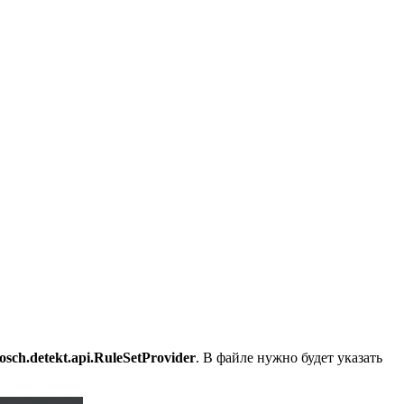
bosch.detekt.api.RuleSetProvider
. В файле нужно будет указать