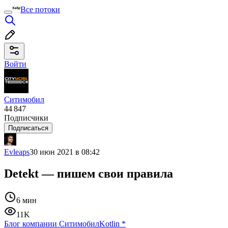
Все потоки
Войти
Ситимобил
44 847
Подписчики
Подписаться
Evleaps
30 июн 2021 в 08:42
Detekt — пишем свои правила
6 мин
11K
Блог компании Ситимобил
Kotlin
*