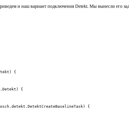
риведем и наш вариант подключения Detekt. Мы вынесли его за
tekt) {

.Detekt) {

osch.detekt.DetektCreateBaselineTask) {
