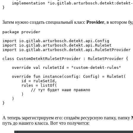
    implementation "io.gitlab.arturbosch.detekt:detekt-
Затем нужно создать специальный класс
Provider
, в котором б
package provider

import io.gitlab.arturbosch.detekt.api.Config

import io.gitlab.arturbosch.detekt.api.RuleSet

import io.gitlab.arturbosch.detekt.api.RuleSetProvider

class CustomDetektRuleSetProvider : RuleSetProvider {

    override val ruleSetId = "custom-detekt-rules"

    override fun instance(config: Config) = RuleSet(

        id = ruleSetId,

        rules = listOf(

            // тут будет наше правило

        )

    )

А теперь зарегистрируем его: создаём ресурсную папку, папку
путь до нашего класса. Вот что получится: