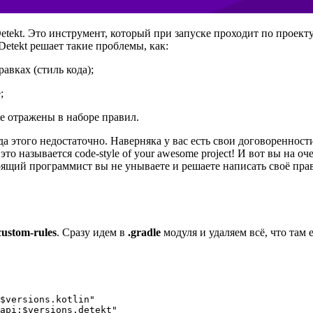
tekt. Это инструмент, который при запуске проходит по проекту
etekt решает такие проблемы, как:
авках (стиль кода);
;
ые отражены в наборе правил.
да этого недостаточно. Наверняка у вас есть свои договоренности
это называется code-style of your awesome project! И вот вы на о
оящий программист вы не унываете и решаете написать своё прав
custom-rules
. Сразу идем в
.gradle
модуля и удаляем всё, что там 
$versions.kotlin"

api:$versions.detekt"
