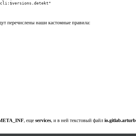
cli:$versions.detekt"

удут перечислены наши кастомные правила:
META_INF
, еще
services
, и в ней текстовый файл
io.gitlab.artur