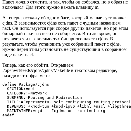
Пакет можно отметить и так, чтобы он собрался, но в образ не
включался. Для этого нужно нажать клавишу m.
А теперь расскажу об одном баге, который мешает установке
cjdns. В зависимостях cjdns есть пакет с чудным названием
nacl. Он используется при сборке других пакетов, но при этом
бинарный пакет из него не собирается. В то же время, он
появляется и в зависимостях бинарного пакета cjdns. В
результате, чтобы установить уже собранный пакет с cjdns,
нужно перед этим установить не существующий в собранном
виде пакет nacl.
Теперь, как его обойти. Открываем
./openwrt/feeds/cjdns/cjdns/Makefile в текстовом редакторе,
находим этот фрагмент:
define Package/cjdns

  SECTION:=net

  CATEGORY:=Network

  SUBMENU:=Routing and Redirection

  TITLE:=Experimental self configuring routing protocol
  DEPENDS:=+kmod-tun +kmod-ipv6 +libnl +nacl +libpthrea
  MAINTAINER:=cjd -- #cjdns on irc.efnet.org
