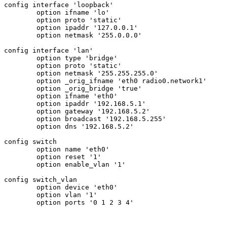
config interface 'loopback'

        option ifname 'lo'

        option proto 'static'

        option ipaddr '127.0.0.1'

        option netmask '255.0.0.0'

config interface 'lan'

        option type 'bridge'

        option proto 'static'

        option netmask '255.255.255.0'

        option _orig_ifname 'eth0 radio0.network1'

        option _orig_bridge 'true'

        option ifname 'eth0'

        option ipaddr '192.168.5.1'

        option gateway '192.168.5.2'

        option broadcast '192.168.5.255'

        option dns '192.168.5.2'

config switch

        option name 'eth0'

        option reset '1'

        option enable_vlan '1'

config switch_vlan

        option device 'eth0'

        option vlan '1'
