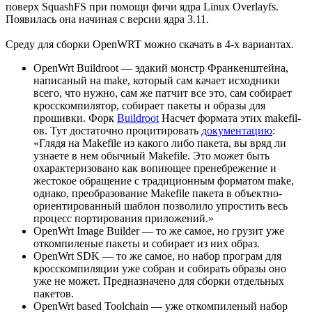
поверх SquashFS при помощи фичи ядра Linux Overlayfs.
Появилась она начиная с версии ядра 3.11.
Среду для сборки OpenWRT можно скачать в 4-х вариантах.
OpenWrt Buildroot — эдакий монстр Франкенштейна,
написаный на make, который сам качает исходники
всего, что нужно, сам же патчит все это, сам собирает
кросскомпилятор, собирает пакеты и образы для
прошивки. Форк
Buildroot
Насчет формата этих makefil-
ов. Тут достаточно процитировать
документацию
:
«Глядя на Makefile из какого либо пакета, вы вряд ли
узнаете в нем обычный Makefile. Это может быть
охарактеризовано как вопиющее пренебрежение и
жестокое обращение с традиционным форматом make,
однако, преобразование Makefile пакета в объектно-
ориентированный шаблон позволило упростить весь
процесс портирования приложений.»
OpenWrt Image Builder — то же самое, но грузит уже
откомпиленые пакеты и собирает из них образ.
OpenWrt SDK — то же самое, но набор програм для
кросскомпиляции уже собран и собирать образы оно
уже не может. Предназначено для сборки отдельных
пакетов.
OpenWrt based Toolchain — уже откомпиленый набор