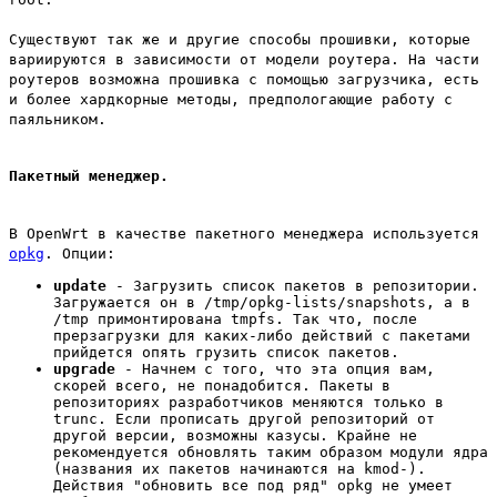
Существуют так же и другие способы прошивки, которые
вариируются в зависимости от модели роутера. На части
роутеров возможна прошивка с помощью загрузчика, есть
и более хардкорные методы, предпологающие работу с
паяльником.
Пакетный менеджер.
В OpenWrt в качестве пакетного менеджера используется
opkg
. Опции:
update
- Загрузить список пакетов в репозитории.
Загружается он в /tmp/opkg-lists/snapshots, а в
/tmp примонтирована tmpfs. Так что, после
прерзагрузки для каких-либо действий с пакетами
прийдется опять грузить список пакетов.
upgrade
- Начнем с того, что эта опция вам,
скорей всего, не понадобится. Пакеты в
репозиториях разработчиков меняются только в
trunc. Если прописать другой репозиторий от
другой версии, возможны казусы. Крайне не
рекомендуется обновлять таким образом модули ядра
(названия их пакетов начинаются на kmod-).
Действия "обновить все под ряд" opkg не умеет