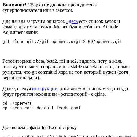
Внимание!
Сборка
не должна
проводится от
суперпользователя или в fakeroot.
Для начала загрузим buildroot.
Здесь
есть список веток и
команд для их загрузки. Мы же будем собирать Attitude
Adjustment stable:
Репозиториев с beta, beta2, rc1 и rc2, видимо, нету, а жаль,
потому что пакет, собраный для stable на beta не стал, только
ругнулся, что git commit id ядра не тот, который нужен (хотя
верси совпадали).
Далее, следуя
инструкции
, добавляем в список мест, откуда
будут грузится исходники «репозиторий» с cjdns.
cd ./openwrt

Добавляем в файл feeds.conf строку