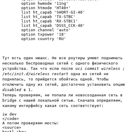
        option hwmode '11ng'

        option htmode 'HT40+'

        list ht_capab 'SHORT-GI-40'

        list ht_capab 'TX-STBC'

        list ht_capab 'RX-STBC1'

        list ht_capab 'DSSS_CCK-40'

        option channel 'auto'

        option txpower '18'

Тут есть один нюанс. Не все роутеры умеют поднимать
несколько беспроводных сетей с одного физического
устройства. Так что если после
uci commit wireless ;
/etc/init.d/wireless restart
одна из сетей не
поднялась, то прийдется обойтись одной. Чтобы
отключить одну из сетей, достаточно установить опцию
disabled
в 1.
Теперь проверяем, не попала ли новосозданная сеть в
bridge с нашей локальной сетью. Сначала определяем,
какому интерфейсу какая сеть соответствует:
iw dev

</code>

А потом проверяем мосты:

<source>
