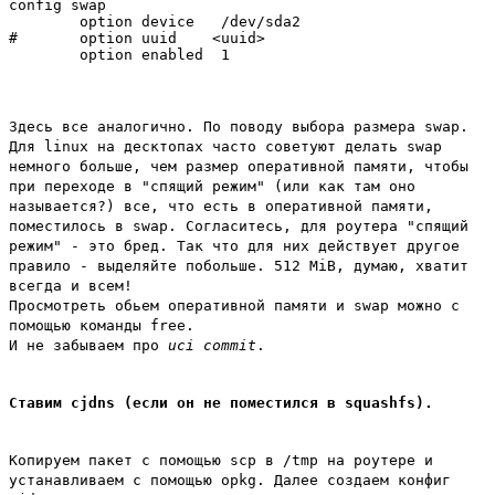
config swap

        option device   /dev/sda2

#       option uuid    <uuid>

Здесь все аналогично. По поводу выбора размера swap.
Для linux на десктопах часто советуют делать swap
немного больше, чем размер оперативной памяти, чтобы
при переходе в "спящий режим" (или как там оно
называется?) все, что есть в оперативной памяти,
поместилось в swap. Согласитесь, для роутера "спящий
режим" - это бред. Так что для них действует другое
правило - выделяйте побольше. 512 MiB, думаю, хватит
всегда и всем!
Просмотреть обьем оперативной памяти и swap можно с
помощью команды free.
И не забываем про
uci commit
.
Cтавим cjdns (если он не поместился в squashfs).
Копируем пакет с помощью scp в /tmp на роутере и
устанавливаем с помощью opkg. Далее создаем конфиг