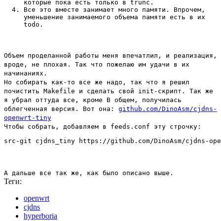
которые пока есть только в trunc.
Все это вместе занимает много памяти. Впрочем,
уменьшение занимаемого объема памяти есть в их
todo.
Объем проделанной работы меня впечатлил, и реализация,
вроде, не плохая. Так что пожелаю им удачи в их
начинаниях.
Но собирать как-то все же надо, так что я решил
почистить Makefile и сделать свой init-скрипт. Так же
я убрал оттуда все, кроме В общем, получилась
облегченная версия. Вот она:
github.com/DinoAsm/cjdns-
openwrt-tiny
Чтобы собрать, добавляем в feeds.conf эту строчку:
А дальше все так же, как было описано выше.
Теги:
openwrt
cjdns
hyperboria