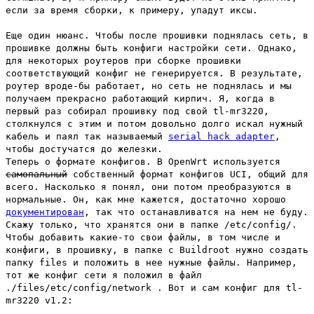
если за время сборки, к примеру, упадут иксы.
Еще один нюанс. Чтобы после прошивки поднялась сеть, в
прошивке должны быть конфиги настройки сети. Однако,
для некоторых роутеров при сборке прошивки
соответствующий конфиг не генерируется. В результате,
роутер вроде-бы работает, но сеть не поднялась и мы
получаем прекрасно работающий кирпич. Я, когда в
первый раз собирал прошивку под свой tl-mr3220,
столкнулся с этим и потом довольно долго искал нужный
кабель и паял так называемый
serial hack adapter
,
чтобы достучатся до железки.
Теперь о формате конфигов. В OpenWrt используется
самопальный
собственный формат конфигов UCI, общий для
всего. Насколько я понял, они потом преобразуются в
нормальные. Он, как мне кажется, достаточно хорошо
документирован
, так что останавливатся на нем не буду.
Скажу только, что хранятся они в папке /etc/config/.
Чтобы добавить какие-то свои файлы, в том числе и
конфиги, в прошивку, в папке с Buildroot нужно создать
папку files и положить в нее нужные файлы. Например,
тот же конфиг сети я положил в файл
./files/etc/config/network . Вот и сам конфиг для tl-
mr3220 v1.2: