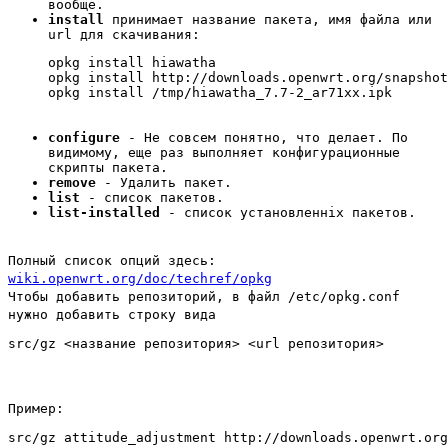
вообще.
install
принимает название пакета, имя файла или
url для скачивания:
opkg install hiawatha

opkg install http://downloads.openwrt.org/snapshot
opkg install /tmp/hiawatha_7.7-2_ar71xx.ipk
configure
- Не совсем понятно, что делает. По
видимому, еще раз выполняет конфигурационные
скрипты пакета.
remove
- Удалить пакет.
list
- список пакетов.
list-installed
- список установленніх пакетов.
Полный список опций здесь:
wiki.openwrt.org/doc/techref/opkg
Чтобы добавить репозиторий, в файл /etc/opkg.conf
нужно добавить строку вида
src/gz <название репозитория> <url репозитория>
Пример:
src/gz attitude_adjustment http://downloads.openwrt.org