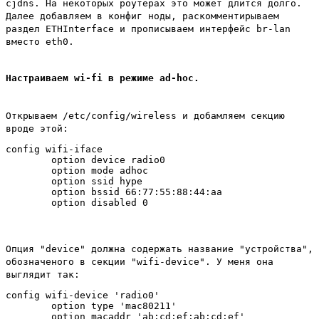
cjdns. На некоторых роутерах это может длится долго.
Далее добавляем в конфиг ноды, раскомментирываем
раздел ETHInterface и прописываем интерфейс br-lan
вместо eth0.
Настраиваем wi-fi в режиме ad-hoc.
Открываем /etc/config/wireless и добамляем секцию
вроде этой:
config wifi-iface

        option device radio0

        option mode adhoc

        option ssid hype

        option bssid 66:77:55:88:44:aa

Опция "device" должна содержать название "устройства",
обозначеного в секции "wifi-device". У меня она
выглядит так:
config wifi-device 'radio0'

        option type 'mac80211'

        option macaddr 'ab:cd:ef:ab:cd:ef'
