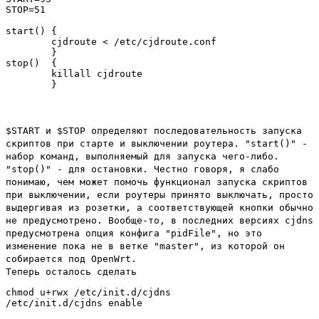
STOP=51

start() {

        cjdroute < /etc/cjdroute.conf

        }

stop()  {

        killall cjdroute

$START и $STOP определяют последовательность запуска
скриптов при старте и выключении роутера. "start()" -
набор команд, выполняемый для запуска чего-либо.
"stop()" - для остановки. Честно говоря, я слабо
понимаю, чем может помочь функционал запуска скриптов
при выключении, если роутеры принято выключать, просто
выдергивая из розетки, а соответствующей кнопки обычно
не предусмотрено. Вообще-то, в последних версиях cjdns
предусмотрена опция конфига "pidFile", но это
изменение пока не в ветке "master", из которой он
собирается под OpenWrt.
Теперь осталось сделать
chmod u+rwx /etc/init.d/cjdns
