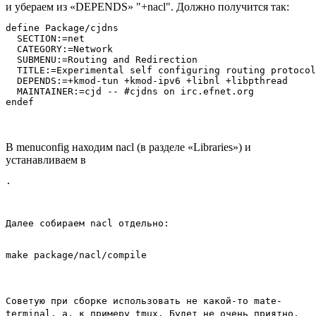
и убераем из «DEPENDS» "+nacl". Должно получится так:
define Package/cjdns

  SECTION:=net

  CATEGORY:=Network

  SUBMENU:=Routing and Redirection

  TITLE:=Experimental self configuring routing protocol
  DEPENDS:=+kmod-tun +kmod-ipv6 +libnl +libpthread

  MAINTAINER:=cjd -- #cjdns on irc.efnet.org

В menuconfig находим nacl (в разделе «Libraries») и
устанавливаем в
.
Далее собираем nacl отдельно:
Советую при сборке использовать не какой-то mate-
terminal, а, к примеру tmux. Будет не очень приятно,