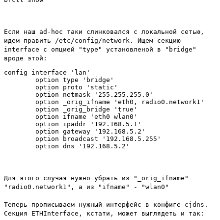
Если наш ad-hoc таки слинковался с локальной сетью,
идем править /etc/config/network. Ищем секцию
interface с опцией "type" установленой в "bridge"
вроде этой:
config interface 'lan'

        option type 'bridge'

        option proto 'static'

        option netmask '255.255.255.0'

        option _orig_ifname 'eth0, radio0.network1'

        option _orig_bridge 'true'

        option ifname 'eth0 wlan0'

        option ipaddr '192.168.5.1'

        option gateway '192.168.5.2'

        option broadcast '192.168.5.255'

Для этого случая нужно убрать из "_orig_ifname"
"radio0.network1", а из "ifname" - "wlan0"
Теперь прописываем нужный интерфейс в конфиге cjdns.
Секция ETHInterface, кстати, может выглядеть и так: