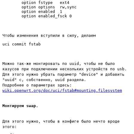
        option fstype   ext4

        option options  rw,sync

        option enabled  1

Чтобы изменения вступили в силу, делаем
Можно так-же монтировать по uuid, чтобы не было
казусов при подключении нескольких устройств по usb.
Для этого нужно убрать параметр "device" и добавить
"uuid" с, собственно, uuid раздела.
Подробнее о параметрах здесь:
wiki.openwrt.org/doc/uci/fstab#mounting.filesystem
Монтируем swap.
Для этого нужно, чтобы в конфиге было нечто вроде
этого: