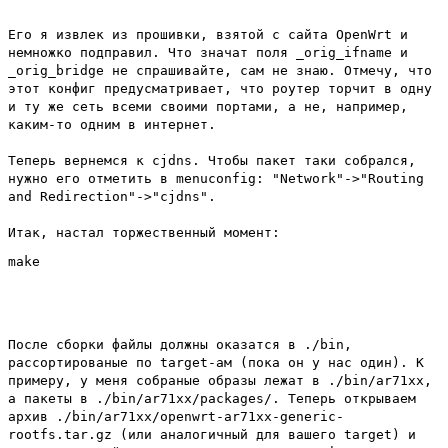
Его я извлек из прошивки, взятой с сайта OpenWrt и
немножко подправил. Что значат поля _orig_ifname и
_orig_bridge не спрашивайте, сам не знаю. Отмечу, что
этот конфиг предусматривает, что роутер торчит в одну
и ту же сеть всеми своими портами, а не, например,
каким-то одним в интернет.
Теперь вернемся к cjdns. Чтобы пакет таки собрался,
нужно его отметить в menuconfig: "Network"->"Routing
and Redirection"->"cjdns".
Итак, настал торжественный момент:
После сборки файлы должны оказатся в ./bin,
рассортированые по target-ам (пока он у нас один). К
примеру, у меня собраные образы лежат в ./bin/ar71xx,
а пакеты в ./bin/ar71xx/packages/. Теперь открываем
архив ./bin/ar71xx/openwrt-ar71xx-generic-
rootfs.tar.gz (или аналогичный для вашего target) и