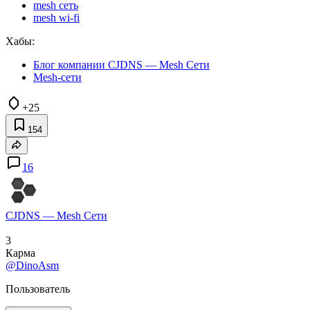
mesh сеть
mesh wi-fi
Хабы:
Блог компании CJDNS — Mesh Сети
Mesh-сети
+25
154
16
CJDNS — Mesh Сети
3
Карма
@DinoAsm
Пользователь