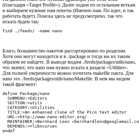
(благодаря «Target Profile»). Далее ходим по остальным веткам
и выбираем нужные нам пекеты (Именно нам. По идее, и так
работать будет). Поиска здесь не предусмотрено, так что
искать будем так:
Благо, большинство пакетов рассортировано по разделам.
Хотя они могут находится и в ./package и тогда вы их таким
образом не найдете. В выводе видим ./feeds/packages/utils/nano,
что значит, что nano нам нужно искать в разделе «Utilities».
Для полной уверенности можно почитать makefile пакта. Для
nano это ./feeds/packages/utils/nano/Makefile. В нем мы видим
такой фрагмент:
define Package/nano

  SUBMENU:=Editors

  SECTION:=utils

  CATEGORY:=Utilities

  TITLE:=An enhanced clone of the Pico text editor

  URL:=http://www.nano-editor.org/

  MAINTAINER:=Bernhard Loos <bernhardloos@googlemail.co
  DEPENDS:=+libncurses
