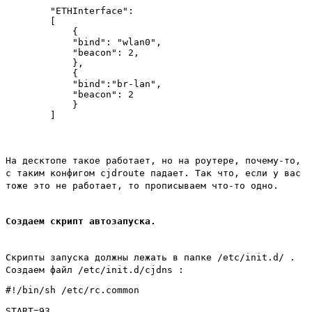
        "ETHInterface":

        [

            {

            "bind": "wlan0",

            "beacon": 2,

            },

            {

            "bind":"br-lan",

            "beacon": 2

            }

На десктопе такое работает, но на роутере, почему-то,
с таким конфигом cjdroute падает. Так что, если у вас
тоже это не работает, то прописываем что-то одно.
Создаем скрипт автозапуска.
Скрипты запуска должны лежать в папке /etc/init.d/ .
Создаем файл /etc/init.d/cjdns :
#!/bin/sh /etc/rc.common

START=93
