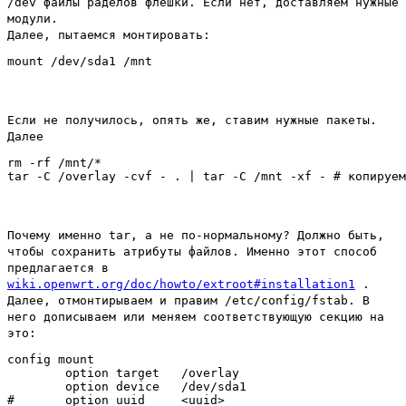
/dev файлы раделов флешки. Если нет, доставляем нужные
модули.
Далее, пытаемся монтировать:
Если не получилось, опять же, ставим нужные пакеты.
Далее
rm -rf /mnt/*

Почему именно tar, а не по-нормальному? Должно быть,
чтобы сохранить атрибуты файлов. Именно этот способ
предлагается в
wiki.openwrt.org/doc/howto/extroot#installation1
.
Далее, отмонтирываем и правим /etc/config/fstab. В
него дописываем или меняем соответствующую секцию на
это:
config mount

        option target   /overlay

        option device   /dev/sda1

#       option uuid     <uuid>
