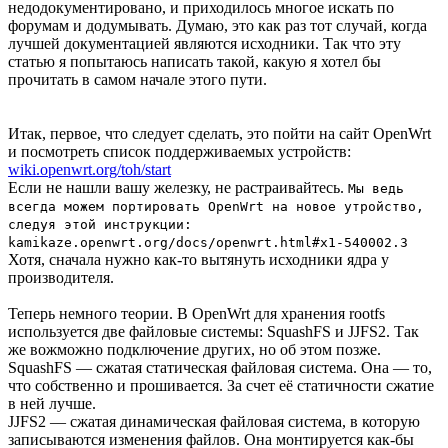
недодокументировано, и приходилось многое искать по
форумам и додумывать. Думаю, это как раз тот случай, когда
лучшей документацией являются исходники. Так что эту
статью я попытаюсь написать такой, какую я хотел бы
прочитать в самом начале этого пути.
Итак, первое, что следует сделать, это пойти на сайт OpenWrt
и посмотреть список поддерживаемых устройств:
wiki.openwrt.org/toh/start
Если не нашли вашу железку, не растраивайтесь.
Мы ведь
всегда можем портировать OpenWrt на новое утройство,
следуя этой инструкции:
kamikaze.openwrt.org/docs/openwrt.html#x1-540002.3
Хотя, сначала нужно как-то вытянуть исходники ядра у
производителя.
Теперь немного теории. В OpenWrt для хранения rootfs
используется две файловые системы: SquashFS и JJFS2. Так
же вожможно подключение других, но об этом позже.
SquashFS — сжатая статическая файловая система. Она — то,
что собственно и прошивается. За счет её статичности сжатие
в ней лучше.
JJFS2 — сжатая динамическая файловая система, в которую
записываются изменения файлов. Она монтируется как-бы