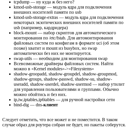
tcpdump — ну куда ж без него?
kmod-usb-storage — модуль ядра для подключения
внешних носителей памяти по usb
kmod-usb-storage-extras — модуль ядра для подключения
некоторых экзотических внешних носителей памяти по
usb (например, кардридера)
block-mount — набор скриптов для автоматического
монтирования по /etc/fstab. Для автомонтирования
файловых систем по конфигам в формате uci (об этом
позже) хватит и mount из busybox, но swap
автоматически без них не монтируется.
swap-utils — необходим для монтирования swap
Всевозможные драйверы файловых систем. Найти
можно в «Kernel modules»->«Filesystems»
shadow-groopadd, shadow-groupdel, shadow-groupmod,
shadow-groups, shadow-passwd, shadow-su, shadow-
useradd, shadow-userdel, shadow-usermod — набор утилит
для управления пользователями и группами. Обычно
можно обойтись и без них.
ip,iw,iptables,ip6tables — для ручной настройки сети
bind-dig — dns-
клиент
Следует отметить, что все может и не поместится. В таком
случае образ для роутера собран не будет, но пакеты соберутся.