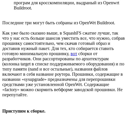
програм для кросскомпиляции, выдраный из Openwrt
Buildroot.
Последние три могут быть собраны из OpenWrt Buildroot.
Как уже было сказано выше, в SquashFS сжатие лучше, так
что у нас есть больше шансов уместить все, что нужно, собрав
прошивку самостоятельно, чем скачав готовый образ и
доставив нужный пакет. Для тех, кто собирается ставить
готовую минимальную прошивку,
вот
сборки от
разработчиков. Они рассортированы по архитектурам
(колонка target в списке поддерживаемого оборудования) и по
типу памяти (nand и все остальные), названия файлов
включают в себя название роутера. Прошивки, содержащие в
названии «sysupgrade» предназначены для перепрошивки
средствами уже установленной OpenWrt. Содержащие
«factory» можно скормить вебформе заводской прошивки. Не
перепутайте.
Приступим к сборке.