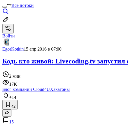
Все потоки
Войти
EgorKotkin
15 апр 2016 в 07:00
Кодь кто живой: Livecoding.tv запусти
2 мин
17K
Блог компании Cloud4U
Хакатоны
+14
42
15