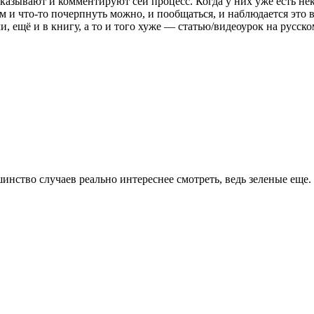
оказывают и комментируют сей процесс. Когда у них уже есть не
Там и что-то почерпнуть можно, и пообщаться, и наблюдается это
ми, ещё и в книгу, а то и того хуже — статью/видеоурок на русс
инство случаев реально интереснее смотреть, ведь зеленые еще.