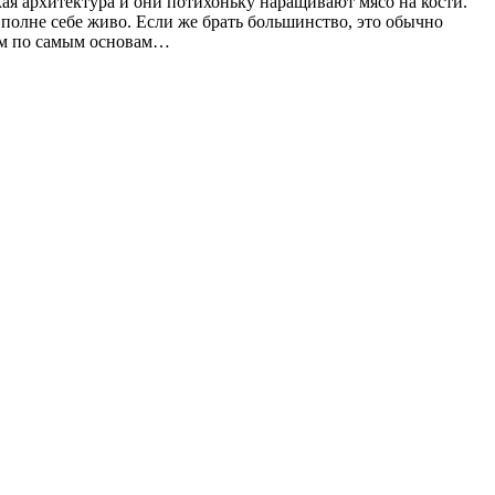
кая архитектура и они потихоньку наращивают мясо на кости.
 вполне себе живо. Если же брать большинство, это обычно
ком по самым основам…