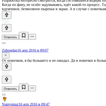
Разработка интересно смотрится, когда состоявшиеся кодеры п
Когда по фану, не особо задумываясь, идёт какой-то процесс. 
вдумчивое, безмолвное пыренье в экран. А в случае с новичка
Ответить
Znbogdan
16 апр 2016 в 09:07
От новичков, я бы большего и не ожидал. Да и новички в больш
Ответить
Namynnuz
16 апр 2016 в 09:47