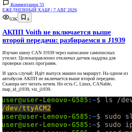
Комментарии 55
ЕЖЕДНЕВНЫЙ ХАБР | 7 АВГ 2026
63K
4
АКПП Voith не включается выше
второй передачи: разбираемся в J1939
Изучаю шину CAN J1939 через написание самописных
утилит. Целенаправленно отключал датчик наддува для
проверки своих программ.
И здесь случай: Идёт выпуск машин на маршрут. На одном из
автобусов АКПП не включается выше второй передачи.
Сканера нет читать нечем. Но есть C, Linux, CANable,
map_id_j1939, viz_j1939.