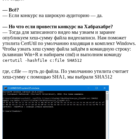
— Всё?
— Если конкурс на широкую аудиторию — да.
— Но что если провести конкурс на Хабрахабре?
— Тогда для записанного видео мы узнаем и заранее
опубликуем хеш-сумму файла видеозаписи. Нам поможет
утилита CertUtil по умолчанию входящая в комплект Windows.
Чтобы узнать хеш сумму файла зайдём в командную строку:
(клавиши Win+R и набираем cmd) и выполним команду
certutil -hashfile c:file SHA512
где, c:file — путь до файла. По умолчанию утилита считает
хеш-сумму с помощью SHA1, мы выбрали SHA512