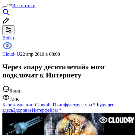
Все потоки
Войти
Cloud4U
22 апр 2019 в 08:08
Через «пару десятилетий» мозг
подключат к Интернету
6 мин
7.8K
Блог компании Cloud4U
IT-инфраструктура
*
Будущее
здесь
Здоровье
Интерфейсы
*