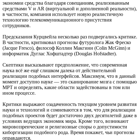
экономии средства благодаря совещаниям, реализованным
средствами V и AR (виртуальной и дополненной реальности),
в частности, компания использует новую реалистичную
технологию телекоммуникационного присутствия
сотрудников.
Предсказания Курцвейла несколько раз подвергались критике.
В частности, критиковал прогнозы футуролога Жак Фреско
(Jacque Fresco), философ Коллин Макгинн (Colin McGinn) и
информатик Дуглас Хофштадтер (Douglas Hofstadter).
Скептики высказывают предположение, что современная
наука всё же ещё слишком далека от действительной
реализации подобных интерфейсов. Максимум, что в данный
момент доступно науке — это сканирование мозга с помощью
МРТ и определять, какие области задействованы в том или
ином процессе.
Критики выражают озадаченность текущим уровнем развития
науки и технологий и сомневаются в том, что для реализации
подобных проектов будет достаточно двух десятилетий даже в
условиях ведущих экономик мира. Кроме того, возникают
мировоззренческие и религиозные споры о допустимости
киборгизации подобного рода. Время покажет, чьи прогнозы
оправдаются.