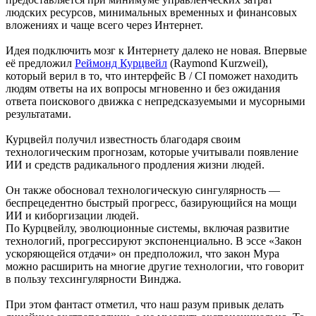
людских ресурсов, минимальных временных и финансовых
вложениях и чаще всего через Интернет.
Идея подключить мозг к Интернету далеко не новая. Впервые
её предложил
Реймонд Курцвейл
(Raymond Kurzweil),
который верил в то, что интерфейс B / CI поможет находить
людям ответы на их вопросы мгновенно и без ожидания
ответа поискового движка с непредсказуемыми и мусорными
результатами.
Курцвейл получил известность благодаря своим
технологическим прогнозам, которые учитывали появление
ИИ и средств радикального продления жизни людей.
Он также обосновал технологическую сингулярность —
беспрецедентно быстрый прогресс, базирующийся на мощи
ИИ и киборгизации людей.
По Курцвейлу, эволюционные системы, включая развитие
технологий, прогрессируют экспоненциально. В эссе «Закон
ускоряющейся отдачи» он предположил, что закон Мура
можно расширить на многие другие технологии, что говорит
в пользу техсингулярности Винджа.
При этом фантаст отметил, что наш разум привык делать