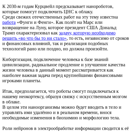
К 2030-м годам Курцвейл предсказывает нанороботов,
которые помогут подключить ЦНС к облаку.
Среди свежих отечественных работ на эту тему известна
работа
«Фунги и Фенги». Как полёт на Марс или
возвращение на Луну, которое президент США Дональд
Трамп охарактеризовал как
задачу, которую необходимо
решить «во что бы то ни стало»
, то есть, независимо от сроков
и финансовых влияний, так и реализация подобных
технологий рано или поздно, но должна произойти.
Киборгизация, подключение человека к базе знаний
цивилизации, радикальное продление и улучшение качества
жизни человека в данный момент рассматривается как
наиболее важная задача перед крупнейшими финансовыми
игроками планеты.
Итак, предполагается, что роботы смогут подключаться к
нашему неокортексу, образуя связку с искусственным мозгом
в облаке.
В целом эти наноорганизмы можно будет вводить в тело и
управлять ими удалённо и в реальном времени, внося
необходимые изменения в биохимию и морфологию тела.
Роли нейронов в электрообработке информации сводится к её