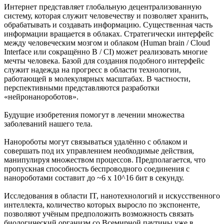
Интернет представляет глобальную децентрализованную
систему, которая служит человечеству и позволяет хранить,
обрабатывать и создавать информацию. Существенная часть
информации вращается в облаках. Стратегически интерфейс
между человеческим мозгом и облаком (Human brain / Cloud
Interface или сокращённо B / CI) может реализовать многие
мечты человека. Базой для создания подобного интерфейс
служит надежда на прогресс в области технологии,
работающей в молекулярных масштабах. В частности,
перспективными представляются разработки
«нейронанороботов».
Будущие изобретения помогут в лечении множества
заболеваний нашего тела.
Нанороботы могут связываться удалённо с облаком и
совершать под их управлением необходимые действия,
манипулируя множеством процессов. Предполагается, что
пропускная способность беспроводного соединения с
нанороботами составит до ~6 х 10^16 бит в секунду.
Исследования в области IT, нанотехнологий и искусственного
интеллекта, количество которых выросло по экспоненте,
позволяют учёным предположить возможность связать
биологический организм со Всемирной паутины уже в