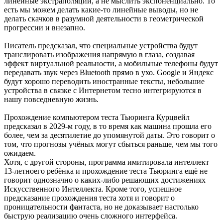
линейные экстраполяции, а не мыслить экспоненциально. То
есть мы можем делать какие-то линейные выводы, но не
делать скачков в разумной деятельности в геометрической
прогрессии и внезапно.
Писатель предсказал, что специальные устройства будут
транслировать изображения напрямую в глаза, создавая
эффект виртуальной реальности, а мобильные телефоны будут
передавать звук через Bluetooth прямо в ухо. Google и Яндекс
будут хорошо переводить иностранные тексты, небольшие
устройства в связке с Интернетом тесно интегрируются в
нашу повседневную жизнь.
Прохождение компьютером теста Тьюринга Курцвейл
предсказал в 2029-м году, в то время как машина прошла его
более, чем за десятилетие до упомянутой даты. Это говорит о
том, что прогнозы учёных могут сбыться раньше, чем мы того
ожидаем.
Хотя, с другой стороны, программа имитировала интеллект
13-летноего ребёнка и прохождение теста Тьюринга ещё не
говорит однозначно о каких-либо решающих достижениях
Искусственного Интеллекта. Кроме того, успешное
предсказание прохождения теста хотя и говорит о
проницательности фантаста, но не доказывает настолько
быструю реализацию очень сложного интерфейса.