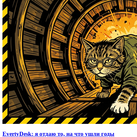
EvertyDesk: я отдаю то, на что ушли годы