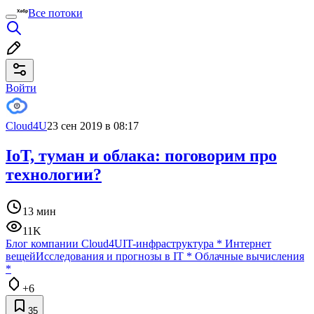
Все потоки
Войти
Cloud4U
23 сен 2019 в 08:17
IoT, туман и облака: поговорим про
технологии?
13 мин
11K
Блог компании Cloud4U
IT-инфраструктура
*
Интернет
вещей
Исследования и прогнозы в IT
*
Облачные вычисления
*
+6
35