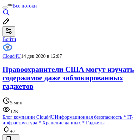
Все потоки
Войти
Cloud4U
14 дек 2020 в 12:07
Правоохранители США могут изучать
содержимое даже заблокированных
гаджетов
5 мин
12K
Блог компании Cloud4U
Информационная безопасность
*
IT-
инфраструктура
*
Хранение данных
*
Гаджеты
+7