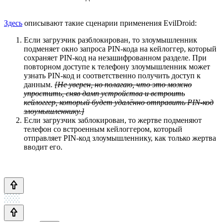
Здесь
описывают такие сценарии применения EvilDroid:
Если загрузчик разблокирован, то злоумышленник
подменяет окно запроса PIN-кода на кейлоггер, который
сохраняет PIN-код на незашифрованном разделе. При
повторном доступе к телефону злоумышленник может
узнать PIN-код и соответственно получить доступ к
данным.
[Не уверен, но полагаю, что это можно
упростить, сняв дамп устройства и встроить
кейлоггер, который будет удалённо отправить PIN-код
злоумышленнику.]
Если загрузчик заблокирован, то жертве подменяют
телефон со встроенным кейлоггером, который
отправляет PIN-код злоумышленнику, как только жертва
вводит его.