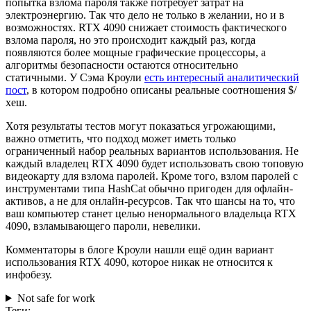
попытка взлома пароля также потребует затрат на
электроэнергию. Так что дело не только в желании, но и в
возможностях. RTX 4090 снижает стоимость фактического
взлома пароля, но это происходит каждый раз, когда
появляются более мощные графические процессоры, а
алгоритмы безопасности остаются относительно
статичными. У Сэма Кроули
есть интересный аналитический
пост
, в котором подробно описаны реальные соотношения $/
хеш.
Хотя результаты тестов могут показаться угрожающими,
важно отметить, что подход может иметь только
ограниченный набор реальных вариантов использования. Не
каждый владелец RTX 4090 будет использовать свою топовую
видеокарту для взлома паролей. Кроме того, взлом паролей с
инструментами типа HashCat обычно пригоден для офлайн-
активов, а не для онлайн-ресурсов. Так что шансы на то, что
ваш компьютер станет целью ненормального владельца RTX
4090, взламывающего пароли, невелики.
Комментаторы в блоге Кроули нашли ещё один вариант
использования RTX 4090, которое никак не относится к
инфобезу.
Not safe for work
Теги: