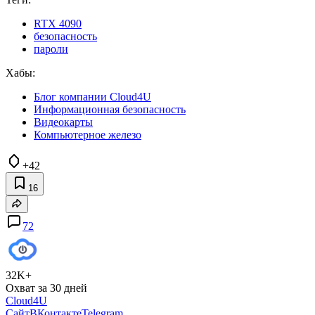
RTX 4090
безопасность
пароли
Хабы:
Блог компании Cloud4U
Информационная безопасность
Видеокарты
Компьютерное железо
+42
16
72
32K+
Охват за 30 дней
Cloud4U
Сайт
ВКонтакте
Telegram