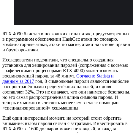
RTX 4090 блистал в нескольких типах атак, предусмотренных
в программном обеспечении HashCat: атаки по словарю,
комбинаторные атаки, атаки по маске, атаки на основе правил
и брутфорс-атаки.
Исследователи подсчитали, что специально созданная
установка для хеширования паролей (сопряженная с восемью
графическими процессорами RTX 4090) может взломать
восьмизначный пароль за 48 минут.
Согласно Statista и
данным за 2017
год, 8-символьные пароли являются наиболее
распространёнными среди утёкших паролей, их доля
составляет 32%. Это не означает, что они наименее безопасны,
но это самая распространённая длина символа пароля. И
теперь их можно вычислить менее чем за час с помощью
«специализированной» хеш-машины.
Ещё один интересный момент, на который стоит обратить
внимание: взлом пароля связан с затратами. Инвестировать в
RTX 4090 за 1600 долларов может не каждый, и каждая