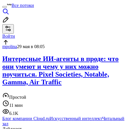
Все потоки
Войти
mpolina
29 мая в 08:05
Интересные ИИ-агенты в проде: что
они умеют и чему у них можно
поучиться. Pixel Societies, Notable,
Gamma, Air Traffic
Простой
11 мин
6.1K
Блог компании Cloud.ru
Искусственный интеллект
Читальный
зал
Дайджест