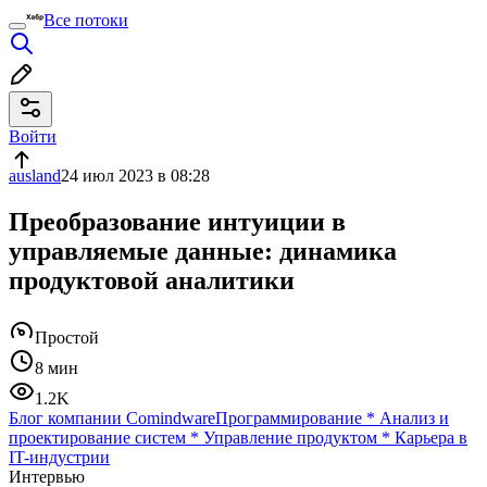
Все потоки
Войти
ausland
24 июл 2023 в 08:28
Преобразование интуиции в
управляемые данные: динамика
продуктовой аналитики
Простой
8 мин
1.2K
Блог компании Comindware
Программирование
*
Анализ и
проектирование систем
*
Управление продуктом
*
Карьера в
IT-индустрии
Интервью