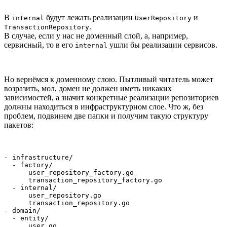
В
будут лежать реализации
и
internal
UserRepository
.
TransactionRepository
В случае, если у нас не доменный слой, а, например,
сервисный, то в его
ушли бы реализации сервисов.
internal
Но вернёмся к доменному слою. Пытливый читатель может
возразить, мол, домен не должен иметь никаких
зависимостей, а значит конкретные реализации репозиториев
должны находиться в инфраструктурном слое. Что ж, без
проблем, подвинем две папки и получим такую структуру
пакетов:
- infrastructure/

  - factory/

      user_repository_factory.go

      transaction_repository_factory.go

  - internal/

      user_repository.go

      transaction_repository.go

- domain/

  - entity/

      user.go
