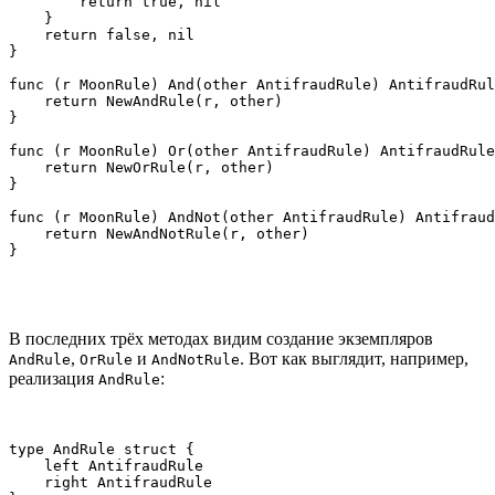
        return true, nil

    }

    return false, nil

}

func (r MoonRule) And(other AntifraudRule) AntifraudRul
    return NewAndRule(r, other)

}

func (r MoonRule) Or(other AntifraudRule) AntifraudRule
    return NewOrRule(r, other)

}

func (r MoonRule) AndNot(other AntifraudRule) Antifraud
    return NewAndNotRule(r, other)

}
В последних трёх методах видим создание экземпляров
,
и
. Вот как выглядит, например,
AndRule
OrRule
AndNotRule
реализация
:
AndRule
type AndRule struct {

    left AntifraudRule

    right AntifraudRule
