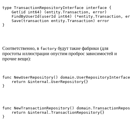
type TransactionRepositoryInterface interface {

    Get(id int64) (entity.Transaction, error)

    FindByUserId(userId int64) (*entity.Transaction, er
    Save(transaction entity.Transaction) error

}
Соответственно, в
будут такие фабрики (для
factory
простоты иллюстрации опустим проброс зависимостей и
прочие вещи):
func NewUserRepository() domain.UserRepositoryInterface
    return &internal.UserRepository{}

}
func NewTransactionRepository() domain.TransactionRepos
    return &internal.TransactionRepository{}

}