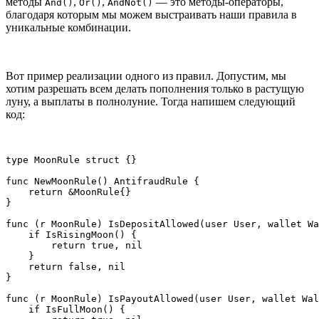
методы
,
,
— это методы-операторы,
And()
Or()
AndNot()
благодаря которым мы можем выстраивать наши правила в
уникальные комбинации.
Вот пример реализации одного из правил. Допустим, мы
хотим разрешать всем делать пополнения только в растущую
луну, а выплаты в полнолуние. Тогда напишем следующий
код:
type MoonRule struct {}

func NewMoonRule() AntifraudRule {

    return &MoonRule{}

}

func (r MoonRule) IsDepositAllowed(user User, wallet Wa
    if IsRisingMoon() {

        return true, nil

    }

    return false, nil

}

func (r MoonRule) IsPayoutAllowed(user User, wallet Wal
    if IsFullMoon() {
