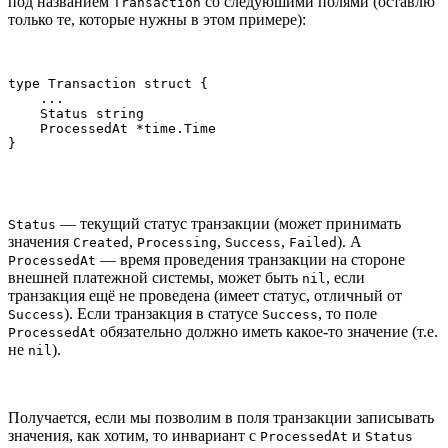
под названием
со следуюшими полями (оставлю
Transaction
только те, которые нужны в этом примере):
type Transaction struct {

    ...

    Status string

    ProcessedAt *time.Time

}
— текущий статус транзакции (может принимать
Status
значения
,
,
,
). А
Created
Processing
Success
Failed
— время проведения транзакции на стороне
ProcessedAt
внешней платежной системы, может быть
, если
nil
транзакция ещё не проведена (имеет статус, отличный от
). Если транзакция в статусе
, то поле
Success
Success
обязательно должно иметь какое-то значение (т.е.
ProcessedAt
не
).
nil
Получается, если мы позволим в поля транзакции записывать
значения, как хотим, то инвариант с
и
ProcessedAt
Status