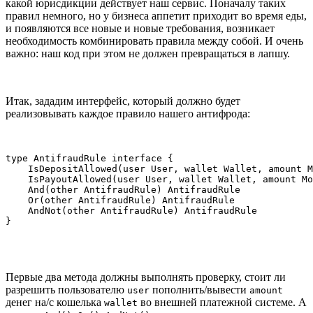
какой юрисдикции действует наш сервис. Поначалу таких
правил немного, но у бизнеса аппетит приходит во время еды,
и появляются все новые и новые требования, возникает
необходимость комбинировать правила между собой. И очень
важно: наш код при этом не должен превращаться в лапшу.
Итак, зададим интерфейс, который должно будет
реализовывать каждое правило нашего антифрода:
type AntifraudRule interface {

    IsDepositAllowed(user User, wallet Wallet, amount M
    IsPayoutAllowed(user User, wallet Wallet, amount Mo
    And(other AntifraudRule) AntifraudRule

    Or(other AntifraudRule) AntifraudRule

    AndNot(other AntifraudRule) AntifraudRule

}
Первые два метода должны выполнять проверку, стоит ли
разрешить пользователю
пополнить/вывести
user
amount
денег на/с кошелька
во внешней платежной системе. А
wallet