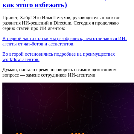
как этого избежать)
Привет, Хабр! Это Илья Петухов, руководитель проектов
развития ИИ-решений в Directum. Сегодня я продолжаю
серию статей про ИИ-агентов:
В первой части статьи мы разобрались, чем отличаются ИИ-
агенты от чат-ботов и ассистентов.
Во второй остановились подробнее на преимуществах
workflow-агентов.
Думаю, настало время поговорить о самом щекотливом
вопросе — замене сотрудников ИИ-агентами.