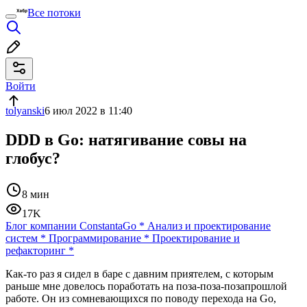
Все потоки
Войти
tolyanski
6 июл 2022 в 11:40
DDD в Go: натягивание совы на
глобус?
8 мин
17K
Блог компании Constanta
Go
*
Анализ и проектирование
систем
*
Программирование
*
Проектирование и
рефакторинг
*
Как-то раз я сидел в баре с давним приятелем, с которым
раньше мне довелось поработать на поза-поза-позапрошлой
работе. Он из сомневающихся по поводу перехода на Go,