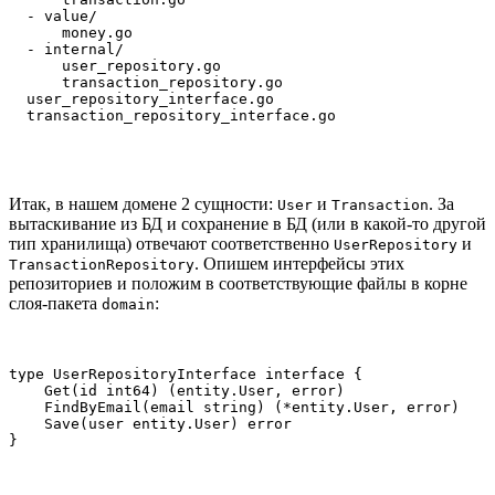
  - value/

      money.go

  - internal/

      user_repository.go

      transaction_repository.go

  user_repository_interface.go

  transaction_repository_interface.go
Итак, в нашем домене 2 сущности:
и
. За
User
Transaction
вытаскивание из БД и сохранение в БД (или в какой-то другой
тип хранилища) отвечают соответственно
и
UserRepository
. Опишем интерфейсы этих
TransactionRepository
репозиториев и положим в соответствующие файлы в корне
слоя-пакета
:
domain
type UserRepositoryInterface interface {

    Get(id int64) (entity.User, error)

    FindByEmail(email string) (*entity.User, error)

    Save(user entity.User) error

}