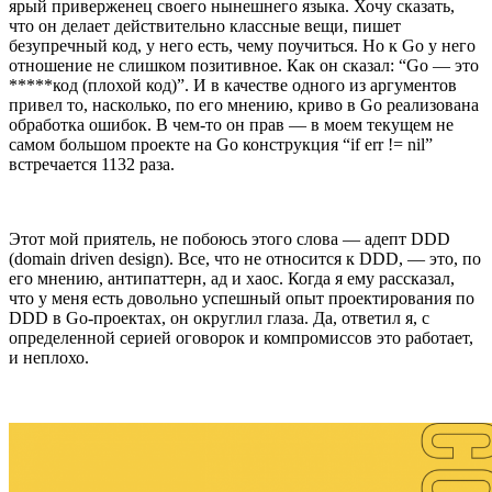
ярый приверженец своего нынешнего языка. Хочу сказать,
что он делает действительно классные вещи, пишет
безупречный код, у него есть, чему поучиться. Но к Go у него
отношение не слишком позитивное. Как он сказал: “Go — это
*****код (плохой код)”. И в качестве одного из аргументов
привел то, насколько, по его мнению, криво в Go реализована
обработка ошибок. В чем-то он прав — в моем текущем не
самом большом проекте на Go конструкция “if err != nil”
встречается 1132 раза.
Этот мой приятель, не побоюсь этого слова — адепт DDD
(domain driven design). Все, что не относится к DDD, — это, по
его мнению, антипаттерн, ад и хаос. Когда я ему рассказал,
что у меня есть довольно успешный опыт проектирования по
DDD в Go-проектах, он округлил глаза. Да, ответил я, с
определенной серией оговорок и компромиссов это работает,
и неплохо.