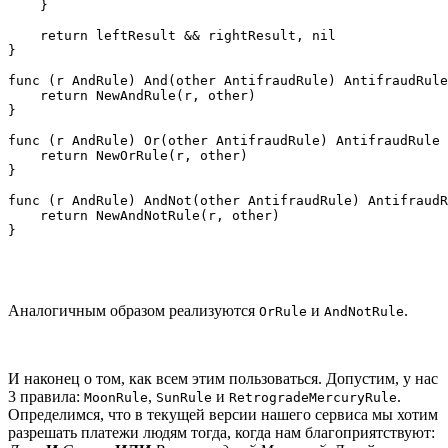
    }

    return leftResult && rightResult, nil

}

func (r AndRule) And(other AntifraudRule) AntifraudRule
    return NewAndRule(r, other)

}

func (r AndRule) Or(other AntifraudRule) AntifraudRule 
    return NewOrRule(r, other)

}

func (r AndRule) AndNot(other AntifraudRule) AntifraudR
    return NewAndNotRule(r, other)

}
Аналогичным образом реализуются
и
.
OrRule
AndNotRule
И наконец о том, как всем этим пользоваться. Допустим, у нас
3 правила:
,
и
.
MoonRule
SunRule
RetrogradeMercuryRule
Определимся, что в текущей версии нашего сервиса мы хотим
разрешать платежи людям тогда, когда нам благоприятствуют: