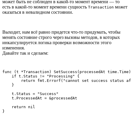
может быть не соблюден в какой-то момент времени — то
есть в какой-то момент времени сущность
может
Transaction
оказаться в невалидном состоянии.
Выходит, нам всё равно придется что-то придумать, чтобы
менять состояние строго через вызовы методов, в которых
инкапсулируется логика проверки возможности этого
изменения.
Давайте так и сделаем:
func (t *Transaction) SetSuccess(processedAt time.Time)
    if t.Status != "Processing" {

        return fmt.Errorf("cannot set success status af
    }

    t.Status = "Success"

    t.ProcessedAt = &processedAt

    return nil

}