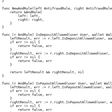
}

func NewAndRule(left AntifraudRule, right AntifraudRule
    return &AndRule{

        left: left,

        right: right,

    }

}

func (r AndRule) IsDepositAllowed(user User, wallet Wal
    leftResult, err := r.left.IsDepositAllowed(user, wa
    if err != nil {

        return false, err

    }

    rightResult, err := r.right.IsDepositAllowed(user, 
    if err != nil {

        return false, err

    }

    return leftResult && rightResult, nil

}

func (r AndRule) IsPayoutAllowed(user User, wallet Wall
    leftResult, err := r.left.IsPayoutAllowed(user, wal
    if err != nil {

        return false, err

    }

    rightResult, err := r.right.IsPayoutAllowed(user, w
    if err != nil {

        return false, err
