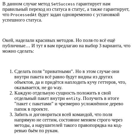
В данном случае метод
гарантирует нам
SetSuccess
правильный переход из статуса в статус, а также гарантирует,
что
будет задан одновременно с установкой
ProcessedAt
успешного статуса.
Окей, наделали красивых методов. Но поля-то всё ещё
публичные… И тут я вам предлагаю на выбор 3 варианта, что
можно сделать:
Сделать поля "приватными". Но в этом случае они
внутри пакета всё равно будут видны из других
объектов, да и придётся наплодить кучу геттеров, что,
оказывается, не go way.
Каждую отдельную сущность положить в свой
отдельный пакет внутри
. Получить в итоге
entity
"пакет с пакетами" и чрезмерно усложнённое дерево
папок в проекте.
Забить и договориться всей командой, что поля
напрямую не сеттим, состояние меняем строго через
методы, а нарушителей такого правопорядка на код-
ревью бьём по рукам.