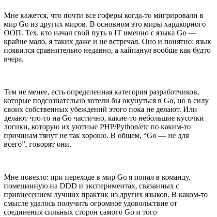
Мне кажется, что почти все гоферы когда-то мигрировали в
мир Go из других миров. В основном это миры хардкорного
ООП. Тех, кто начал свой путь в IT именно с языка Go —
крайне мало, я таких даже и не встречал. Оно и понятно: язык
появился сравнительно недавно, а хайпанул вообще как будто
вчера.
Тем не менее, есть определенная категория разработчиков,
которые подсознательно хотели бы окунуться в Go, но в силу
своих собственных убеждений этого пока не делают. Или
делают что-то на Go частично, какие-то небольшие кусочки
логики, которую их уютные PHP/Python/etc по каким-то
причинам тянут не так хорошо. В общем, “Go — не для
всего”, говорят они.
Мне повезло: при переходе в мир Go я попал в команду,
помешанную на DDD и экспериментах, связанных с
привнесением лучших практик из других языков. В каком-то
смысле удалось получить огромное удовольствие от
соединения сильных сторон самого Go и того