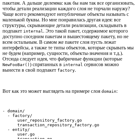
пакетам. А дальше дилемма: как бы нам так все организовать,
чтобы детали реализации каждого слоя не торчали наружу?
Чаще всего рекомендуют непубличные объекты называть с
маленькой буквы. Но мне понравилась другая идея: все
структуры, скрывающие детали реализации, складывать в
подпакет
. Это такой пакет, содержимое которого
internal
доступно соседним пакетам и вышестоящему пакету, но не
всем остальным. В самом же пакете слоя пусть лежат
интерфейсы, а также те типы объектов, которые скрывать мы
не будем (например, сущности, объекты-значения и т.д.).
Отсюда следует идея, что фабричные функции (которые
) спрятанных в
сервисов можно
NewFooBar()
internal
вынести в свой подпакет
.
factory
Вот как это может выглядеть на примере слоя
:
domain
- domain/

  - factory/

      user_repository_factory.go

      transaction_repository_factory.go

  - entity/

      user.go

      transaction.go
