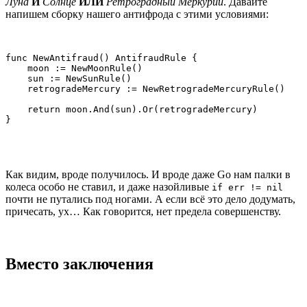
Луна
И
Солнце
ИЛИ
Ретроградный Меркурий
. Давайте
напишем сборку нашего антифрода с этими условиями:
func NewAntifraud() AntifraudRule {

    moon := NewMoonRule()

    sun := NewSunRule()

    retrogradeMercury := NewRetrogradeMercuryRule()

    return moon.And(sun).Or(retrogradeMercury)

}
Как видим, вроде получилось. И вроде даже Go нам палки в
колеса особо не ставил, и даже назойливые
if err != nil
почти не путались под ногами. А если всё это дело додумать,
причесать, ух… Как говорится, нет предела совершенству.
Вместо заключения