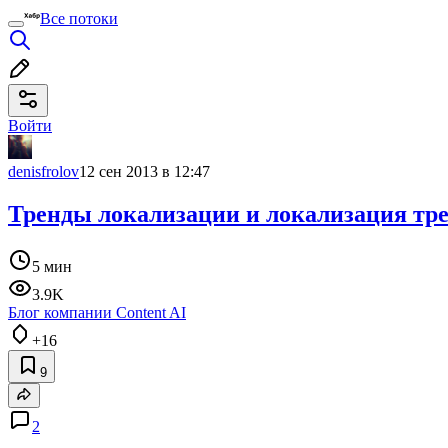
Все потоки
Войти
denisfrolov
12 сен 2013 в 12:47
Тренды локализации и локализация трен
5 мин
3.9K
Блог компании Content AI
+16
9
2