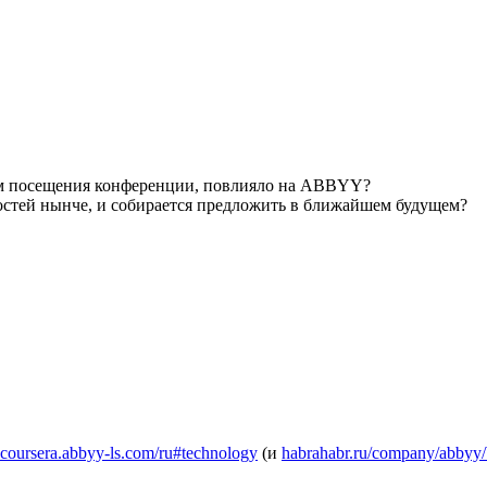
гам посещения конференции, повлияло на ABBYY?
стей нынче, и собирается предложить в ближайшем будущем?
coursera.abbyy-ls.com/ru#technology
(и
habrahabr.ru/company/abbyy/