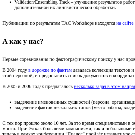
Validation/Ensembling Track – улучшение результатов раб
дополнительной их лингвистической обработки.
Публикации по результатам TAC Workshops находятся
на сайте
А как у нас?
Первые соревнования по фактографическому поиску у нас прово
В 2004 году
в дорожке по фактам
давалась коллекция текстов и
этой персоной, и предоставить список документов и координат
В 2005 и 2006 годах предлагалось
несколько задач в этом напр
выделение именованных сущностей (персона, организация
выделение фактов нескольких типов (место работы, владе
С тех пор прошло около 10 лет. За это время специалистами 
много. Причём как большими компаниями, так и небольшими и
теперь в рамках конференции “Диалог” пройдёт независимое ср