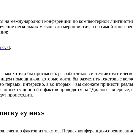
тся на международной конференции по компьютерной лингвисти
ечение нескольких месяцев до мероприятия, а на самой конфере
ния:
uEval
;
я – мы хотели бы пригласить разработчиков систем автоматическ
ы ищем помощников, которые могли бы разметить текстовые колл
 во-первых, интересно, а во-вторых – вы сможете принести реал
ованных сущностей и фактов проводятся на “Диалоге” впервые, 
дут происходить.
оиску «у них»
влечению фактов из текстов. Первая конференция-соревновани