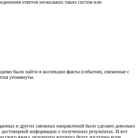
бъединения ответов нескольких таких систем или
одимо было найти в коллекции факты (события), связанные с
бытия упомянуты.
а данных и других смежных направлений было сделано довольно
 достоверной информации о полученных результатах. И вот
сского языка, результаты которого будут доступны всем