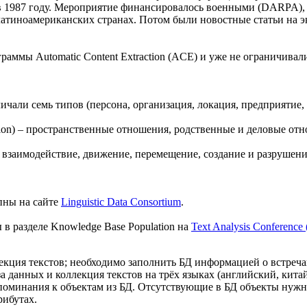
 в 1987 году. Мероприятие финансировалось военными (DARPA), 
латиноамериканских странах. Потом были новостные статьи на эк
раммы Automatic Content Extraction (ACE) и уже не ограничивал
азличали семь типов (персона, организация, локация, предприятие
zation) – пространственные отношения, родственные и деловые от
) – взаимодействие, движение, перемещение, создание и разрушени
пны на сайте
Linguistic Data Consortium
.
в разделе Knowledge Base Population на
Text Analysis Conference
лекция текстов; необходимо заполнить БД информацией о встреч
 база данных и коллекция текстов на трёх языках (английский, ки
поминания к объектам из БД. Отсутствующие в БД объекты нужно
рибутах.