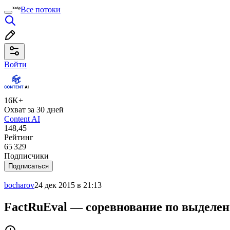
Все потоки
Войти
16K+
Охват за 30 дней
Content AI
148,45
Рейтинг
65 329
Подписчики
Подписаться
bocharov
24 дек 2015 в 21:13
FactRuEval — соревнование по выделе