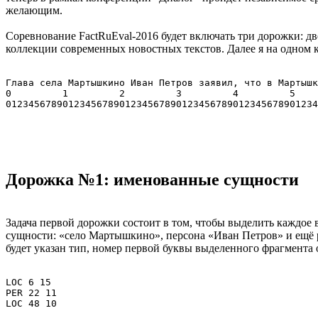
желающим.
Соревнование FactRuEval-2016 будет включать три дорожки: д
коллекции современных новостных текстов. Далее я на одном к
Глава села Мартышкино Иван Петров заявил, что в Мартышк
0         1         2         3         4         5    
Дорожка №1: именованные сущности
Задача первой дорожки состоит в том, чтобы выделить каждое 
сущности: «село Мартышкино», персона «Иван Петров» и ещё р
будет указан тип, номер первой буквы выделенного фрагмента о
LOC 6 15

PER 22 11
