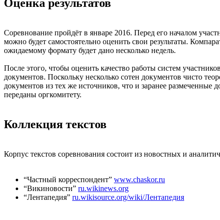
Оценка результатов
Соревнование пройдёт в январе 2016. Перед его началом учас
можно будет самостоятельно оценить свои результаты. Компарат
ожидаемому формату будет дано несколько недель.
После этого, чтобы оценить качество работы систем участников
документов. Поскольку несколько сотен документов чисто теор
документов из тех же источников, что и заранее размеченные д
переданы оргкомитету.
Коллекция текстов
Корпус текстов соревнования состоит из новостных и аналити
“Частный корреспондент”
www.chaskor.ru
“Викиновости”
ru.wikinews.org
“Лентапедия”
ru.wikisource.org/wiki/Лентапедия