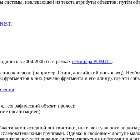
оты системы, извлекающей из текста атрибуты объектов, путём о
 NIST
.
дились в 2004-2006 гг. в рамках
семинара РОМИП
.
 список персон (например: Стинг, английский поп-певец). Необх
ы фрагментов в них (начало фрагмента и его длину), где эти со
авлении
:
, географический объект, прочее);
ние организацией).
в области компьютерной лингвистики, интеллектуального анализ
сследовательскими группами. Однако в свободном доступе мало
авнительное тестирование систем извлечения информации для ру