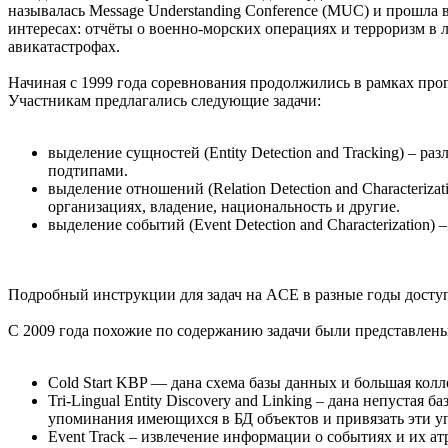
называлась Message Understanding Conference (MUC) и прошла
интересах: отчёты о военно-морских операциях и терроризм в 
авикатастрофах.
Начиная с 1999 года соревнования продолжились в рамках прог
Участникам предлагались следующие задачи:
выделение сущностей (Entity Detection and Tracking) – р
подтипами.
выделение отношений (Relation Detection and Characteri
организациях, владение, национальность и другие.
выделение событий (Event Detection and Characterization
Подробный инструкции для задач на ACE в разные годы досту
C 2009 года похожие по содержанию задачи были представлены 
Cold Start KBP — дана схема базы данных и большая кол
Tri-Lingual Entity Discovery and Linking – дана непустая
упоминания имеющихся в БД объектов и привязать эти у
Event Track – извлечение информации о событиях и их ат