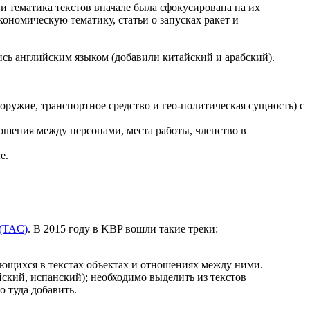
и тематика текстов вначале была сфокусирована на их
ономическую тематику, статьи о запусках ракет и
ись английским языком (добавили китайский и арабский).
, оружие, транспортное средство и гео-политическая сущность) с
ношения между персонами, места работы, членство в
е.
 (TAC)
. В 2015 году в KBP вошли такие треки:
ающихся в текстах объектах и отношениях между ними.
тайский, испанский); необходимо выделить из текстов
 туда добавить.