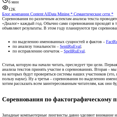
6 мин
12K
Блог компании Content AI
Data Mining
*
Семантические сети
*
Соревнования по различным аспектам анализа текста проводя
«Диалог» каждый год. Обычно сами соревнования проходят в т
объявляют результаты. В этом году планируются три соревнова
по выделению именованных сущностей и фактов –
FactR
по анализу тональности –
SentiRuEval
;
по исправлению опечаток –
SpellRuEval
.
Статья, которую вы начали читать, преследует три цели. Перва
анализа текстов принять участие в соревнованиях. Вторая – м
на которых будут проверяться системы наших участников (это,
пользу науке). Ну а третья – соревнования по выделению имен
хотим рассказать всем заинтересованным читателям, как они бу
Соревнования по фактографическому п
Западные компьютерные лингвисты давно уделяют внимание из