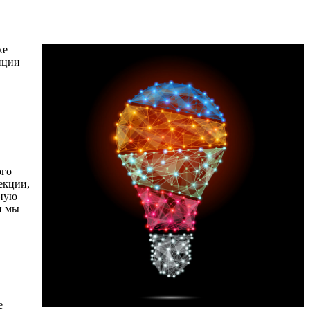
ке
нции
ого
екции,
ьную
и мы
е