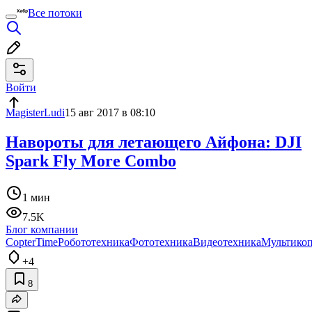
Все потоки
Войти
MagisterLudi
15 авг 2017 в 08:10
Навороты для летающего Айфона: DJI
Spark Fly More Combo
1 мин
7.5K
Блог компании
CopterTime
Робототехника
Фототехника
Видеотехника
Мультико
+4
8