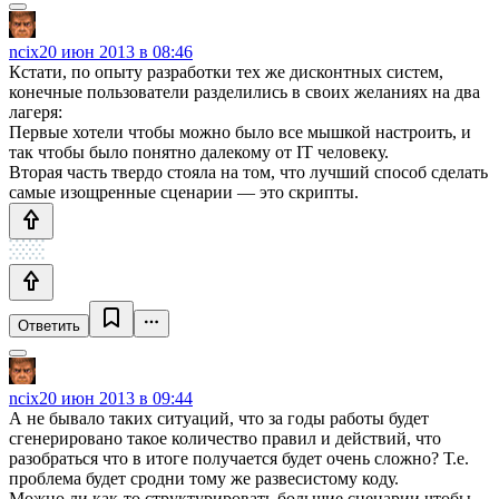
ncix
20 июн 2013 в 08:46
Кстати, по опыту разработки тех же дисконтных систем,
конечные пользователи разделились в своих желаниях на два
лагеря:
Первые хотели чтобы можно было все мышкой настроить, и
так чтобы было понятно далекому от IT человеку.
Вторая часть твердо стояла на том, что лучший способ сделать
самые изощренные сценарии — это скрипты.
Ответить
ncix
20 июн 2013 в 09:44
А не бывало таких ситуаций, что за годы работы будет
сгенерировано такое количество правил и действий, что
разобраться что в итоге получается будет очень сложно? Т.е.
проблема будет сродни тому же развесистому коду.
Можно ли как-то структурировать большие сценарии чтобы