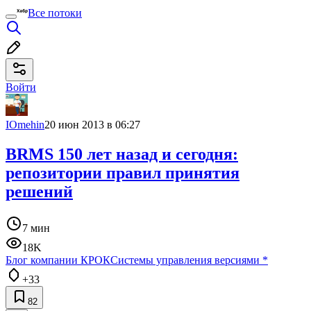
Все потоки
Войти
IOmehin
20 июн 2013 в 06:27
BRMS 150 лет назад и сегодня:
репозитории правил принятия
решений
7 мин
18K
Блог компании КРОК
Системы управления версиями
*
+33
82