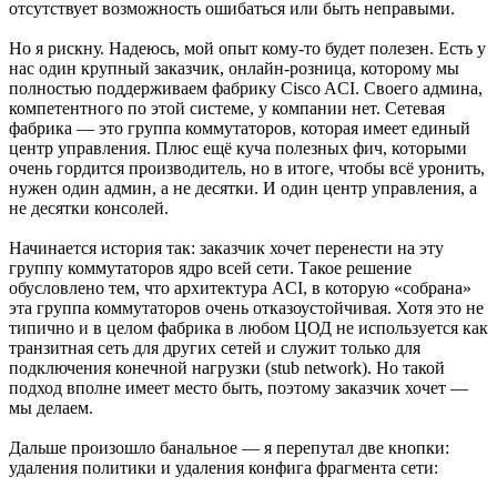
отсутствует возможность ошибаться или быть неправыми.
Но я рискну. Надеюсь, мой опыт кому-то будет полезен. Есть у
нас один крупный заказчик, онлайн-розница, которому мы
полностью поддерживаем фабрику Cisco ACI. Своего админа,
компетентного по этой системе, у компании нет. Сетевая
фабрика — это группа коммутаторов, которая имеет единый
центр управления. Плюс ещё куча полезных фич, которыми
очень гордится производитель, но в итоге, чтобы всё уронить,
нужен один админ, а не десятки. И один центр управления, а
не десятки консолей.
Начинается история так: заказчик хочет перенести на эту
группу коммутаторов ядро всей сети. Такое решение
обусловлено тем, что архитектура ACI, в которую «собрана»
эта группа коммутаторов очень отказоустойчивая. Хотя это не
типично и в целом фабрика в любом ЦОД не используется как
транзитная сеть для других сетей и служит только для
подключения конечной нагрузки (stub network). Но такой
подход вполне имеет место быть, поэтому заказчик хочет —
мы делаем.
Дальше произошло банальное — я перепутал две кнопки:
удаления политики и удаления конфига фрагмента сети: