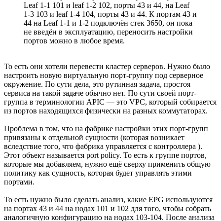
Leaf 1-1 101 и leaf 1-2 102, порты 43 и 44, на Leaf
1-3 103 и leaf 1-4 104, порты 43 и 44. К портам 43 и
44 на Leaf 1-1 и 1-2 подключён стек 3650, он пока
не введён в эксплуатацию, переносить настройки
портов можно в любое время.
То есть они хотели перевести кластер серверов. Нужно было
настроить новую виртуальную порт-группу под серверное
окружение. По сути дела, это рутинная задача, простоя
сервиса на такой задаче обычно нет. По сути своей порт-
группа в терминологии APIC — это VPC, который собирается
из портов находящихся физически на разных коммутаторах.
Проблема в том, что на фабрике настройки этих порт-групп
привязаны к отдельной сущности (которая возникает
вследствие того, что фабрика управляется с контроллера ).
Этот объект называется port policy. То есть к группе портов,
которые мы добавляем, нужно ещё сверху применить общую
политику как сущность, которая будет управлять этими
портами.
То есть нужно было сделать анализ, какие EPG используются
на портах 43 и 44 на нодах 101 и 102 для того, чтобы собрать
аналогичную конфигурацию на нодах 103-104. После анализа