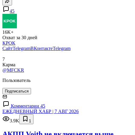
45
16K+
Охват за 30 дней
КРОК
Сайт
Telegram
ВКонтакте
Telegram
7
Карма
@MFCKR
Пользователь
Подписаться
Комментарии 45
ЕЖЕДНЕВНЫЙ ХАБР | 7 АВГ 2026
3.9K
1
АКПП Voith не включается выше