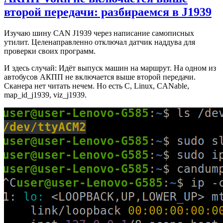
второй передачи: разбираемся в J1939
Изучаю шину CAN J1939 через написание самописных
утилит. Целенаправленно отключал датчик наддува для
проверки своих программ.
И здесь случай: Идёт выпуск машин на маршрут. На одном из
автобусов АКПП не включается выше второй передачи.
Сканера нет читать нечем. Но есть C, Linux, CANable,
map_id_j1939, viz_j1939.