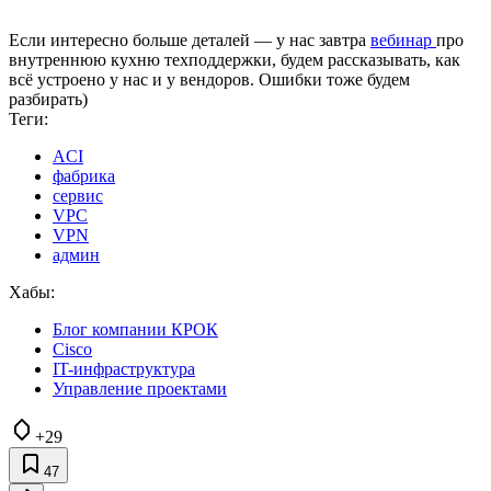
Если интересно больше деталей — у нас завтра
вебинар
про
внутреннюю кухню техподдержки, будем рассказывать, как
всё устроено у нас и у вендоров. Ошибки тоже будем
разбирать)
Теги:
ACI
фабрика
сервис
VPC
VPN
админ
Хабы:
Блог компании КРОК
Cisco
IT-инфраструктура
Управление проектами
+29
47