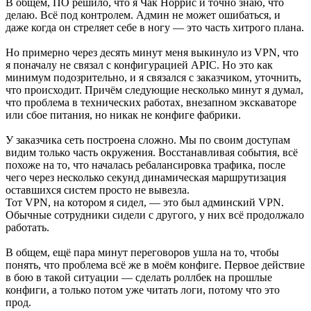
В общем, ПО решило, что я Чак Норрис и точно знаю, что
делаю. Всё под контролем. Админ не может ошибаться, и
даже когда он стреляет себе в ногу — это часть хитрого плана.
Но примерно через десять минут меня выкинуло из VPN, что
я поначалу не связал с конфигурацией APIC. Но это как
минимум подозрительно, и я связался с заказчиком, уточнить,
что происходит. Причём следующие несколько минут я думал,
что проблема в технических работах, внезапном экскаваторе
или сбое питания, но никак не конфиге фабрики.
У заказчика сеть построена сложно. Мы по своим доступам
видим только часть окружения. Восстанавливая события, всё
похоже на то, что началась ребалансировка трафика, после
чего через несколько секунд динамическая маршрутизация
оставшихся систем просто не вывезла.
Тот VPN, на котором я сидел, — это был админский VPN.
Обычные сотрудники сидели с другого, у них всё продолжало
работать.
В общем, ещё пара минут переговоров ушла на то, чтобы
понять, что проблема всё же в моём конфиге. Первое действие
в бою в такой ситуации — сделать роллбек на прошлые
конфиги, а только потом уже читать логи, потому что это
прод.