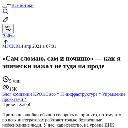
Все потоки
Войти
MFCKR
14 апр 2021 в 07:01
«Сам сломаю, сам и починю» — как я
эпически нажал не туда на проде
5 мин
15K
Блог компании КРОК
Cisco
*
IT-инфраструктура
*
Управление
проектами
*
Привет, Хабр!
Про такие ошибки обычно говорить не принято, потому что
во всех интеграторах работают только безгрешные
небесноликие люди. У нас, как известно, на уровне ДНК