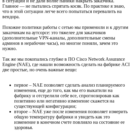
в ситуации и не дали волне паники накрыть заказчика.
Главное — не пытались спрятать косяк. По практике я знаю,
что в этой ситуации легче всего попытаться перевалить на
вендора.
Похожие политики работы с сетью мы применили и к другим
заказчикам на аутсорсе: это тяжелее для заказчиков
(дополнительные VPN-каналы, дополнительные смены
админов в нерабочие часы), но многие поняли, зачем это
нужно.
Так же мы покопались глубже в ПО Cisco Network Assurance
Engine (NAE), где нашли возможность сделать на фабрике ACI
две простые, но очень важные вещи:
первое – NAE позволяет сделать анализ планируемого
изменения, еще до того, как мы его выкатили на
фабрику и отстрелили себе все, спрогнозировав как
позитивно или негативно изменение скажется на
существующей конфигурации;
второе – NAE уже после изменения позволяет измерить
общую температуру фабрики и увидеть как это
изменение в конечном счете повлияло на состояние ее
здоровья.