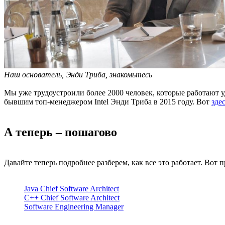
Наш основатель, Энди Триба, знакомьтесь
Мы уже трудоустроили более 2000 человек, которые работают уд
бывшим топ-менеджером Intel Энди Триба в 2015 году. Вот
зде
А теперь – пошагово
Давайте теперь подробнее разберем, как все это работает. Вот
Java Chief Software Architect
C++ Chief Software Architect
Software Engineering Manager