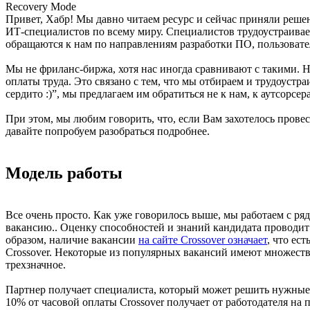
Recovery Mode
Привет, Хабр! Мы давно читаем ресурс и сейчас приняли решени
ИТ-специалистов по всему миру. Специалистов трудоустраиваем 
обращаются к нам по направлениям разработки ПО, пользовате
Мы не фриланс-биржа, хотя нас иногда сравнивают с такими. 
оплаты труда. Это связано с тем, что мы отбираем и трудоуст
сердито :)”, мы предлагаем им обратиться не к нам, к аутсорсе
При этом, мы любим говорить, что, если Вам захотелось провес
давайте попробуем разобраться подробнее.
Модель работы
Все очень просто. Как уже говорилось выше, мы работаем с р
вакансию.. Оценку способностей и знаний кандидата проводит к
образом, наличие вакансии
на сайте Crossover означает
, что ес
Crossover. Некоторые из популярных вакансий имеют множест
трехзначное.
Партнер получает специалиста, который может решить нужные з
10% от часовой оплаты Crossover получает от работодателя на 