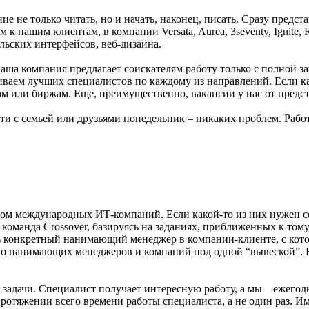
е не только читать, но и начать, наконец, писать. Сразу предст
к нашим клиентам, в компании Versata, Aurea, 3seventy, Ignite,
льских интерфейсов, веб-дизайна.
Наша компания предлагает соискателям работу только с полной 
раиваем лучших специалистов по каждому из направлений.
Если к
рам или биржам. Еще, преимущественно, вакансии у нас от предст
ти с семьей или друзьями понедельник – никаких проблем. Работ
ядом международных ИТ-компаний. Если какой-то из них нужен 
оманда Crossover, базируясь на заданиях, приближенных к тому, 
ть конкретный нанимающий менеджер в компании-клиенте, с кото
во нанимающих менеджеров и компаний под одной “вывеской”. 
адачи. Специалист получает интересную работу, а мы – ежегодн
протяжении всего времени работы специалиста, а не один раз. И