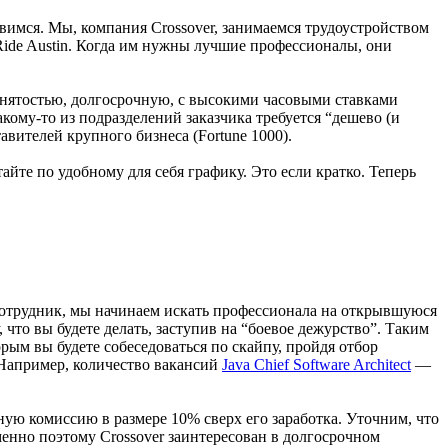
авимся. Мы, компания Crossover, занимаемся трудоустройством
 Ride Austin. Когда им нужны лучшие профессионалы, они
занятостью, долгосрочную, с высокими часовыми ставками
акому-то из подразделений заказчика требуется “дешево (и
авителей крупного бизнеса (Fortune 1000).
айте по удобному для себя графику. Это если кратко. Теперь
сотрудник, мы начинаем искать профессионала на открывшуюся
что вы будете делать, заступив на “боевое дежурство”. Таким
рым вы будете собеседоваться по скайпу, пройдя отбор
Например, количество вакансий
Java Chief Software Architect
—
ую комиссию в размере 10% сверх его заработка. Уточним, что
менно поэтому Crossover заинтересован в долгосрочном