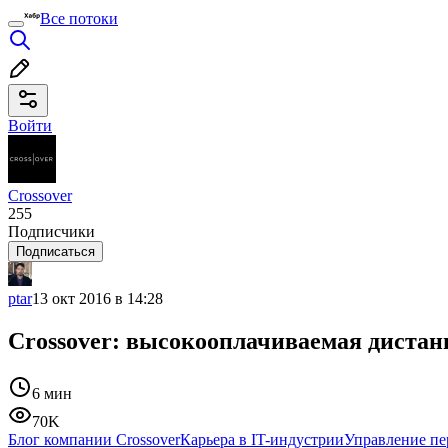
Все потоки
Войти
Crossover
255
Подписчики
Подписаться
ptar
13 окт 2016 в 14:28
Crossover: высокооплачиваемая диста
6 мин
70K
Блог компании Crossover
Карьера в IT-индустрии
Управление пе