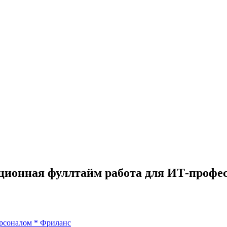
нционная фуллтайм работа для ИТ-профе
рсоналом
*
Фриланс