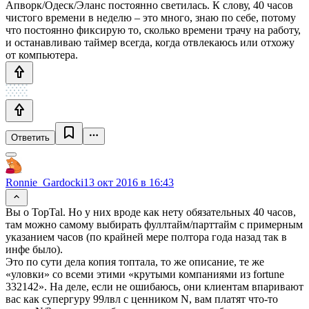
Апворк/Одеск/Эланс постоянно светилась. К слову, 40 часов
чистого времени в неделю ­– это много, знаю по себе, потому
что постоянно фиксирую то, сколько времени трачу на работу,
и останавливаю таймер всегда, когда отвлекаюсь или отхожу
от компьютера.
Ответить
Ronnie_Gardocki
13 окт 2016 в 16:43
Вы о TopTal. Но у них вроде как нету обязательных 40 часов,
там можно самому выбирать фуллтайм/парттайм с примерным
указанием часов (по крайней мере полтора года назад так в
инфе было).
Это по сути дела копия топтала, то же описание, те же
«уловки» со всеми этими «крутыми компаниями из fortune
332142». На деле, если не ошибаюсь, они клиентам впаривают
вас как супергуру 99лвл с ценником N, вам платят что-то