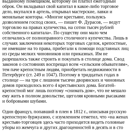
выданному помещиком, которому он платил ежегодный
оброк. Он вкладывал свой капитал в какое-либо торговое
дело, вкупался в артель, открывал мастерские, лавки и
меняльные конторы. «Многие крестьяне, пользуясь
дозволением господ своих, — пишет Ф. Дурасов, — ведут
торговлю на правах купечества, на сотни тысяч рублей
собственного капитала». По существу они мало чем
отличались от полноправного столичного купечества. Лишь в
случаях заключения некоторых торговых сделок, крепостные,
не имевшие на то права, прибегали к помощи подставных лиц
из среды мелких чиновников или приказных. Им не
разрешалось также строить и покупать в столице дома. Свод
законов о состояниях воспрещал всем «сельским обывателям»,
тем паче крепостным людям, приобретать недвижимости в
Петербурге (ст. 249 и 1047). Поэтому в тридцатых годах в
столице — на три с лишним тысячи дворянских и чиновных
домов приходилось всего 4 крестьянских дома. Богатей-
крепостной мог лишь поэтому «снимать дом», что не мешало
ему жить в полном довольстве, щеголяя кровными рысаками
и бобровыми шубами.
Один француз, попавший в плен в 1812 г., описывая русскую
крепостную буржуазию, с изумлением отметил, что «на женах
крестьян-торговцев здесь часто приходится видеть головные
уборы из жемчуга и других драгоценностей в десять и в сто