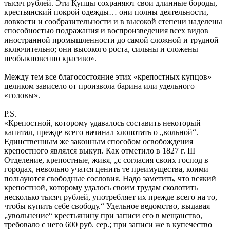
тысяч рублей. Эти Купцы сохраняют свои длинные бороды,
крестьянский покрой одежды… они полны деятельности,
ловкости и сообразительности и в высокой степени наделены
способностью подражания и воспроизведения всех видов
иностранной промышленности до самой сложной и трудной
включительно; они высокого роста, сильны и сложены
необыкновенно красиво».
Между тем все благосостояние этих «крепостных купцов»
целиком зависело от произвола барина или удельного
«головы».
P.S.
«Крепостной, которому удавалось составить некоторый
капитал, прежде всего начинал хлопотать о „вольной“.
Единственным же законным способом освобождения
крепостного являлся выкуп. Как отметило в 1827 г. III
Отделение, крепостные, живя, „с согласия своих господ в
городах, невольно учатся ценить те преимущества, коими
пользуются свободные сословия. Надо заметить, что всякий
крепостной, которому удалось своим трудам сколотить
несколько тысяч рублей, употребляет их прежде всего на то,
чтобы купить себе свободу.“ Удельное ведомство, выдавая
„увольнение“ крестьянину при записи его в мещанство,
требовало с него 600 руб. сер.; при записи же в купечество