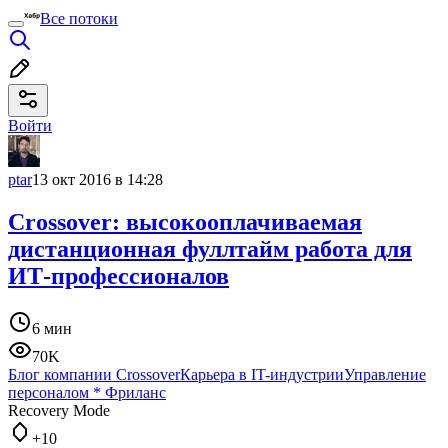
Все потоки
Войти
ptar
13 окт 2016 в 14:28
Crossover: высокооплачиваемая
дистанционная фуллтайм работа для
ИТ-профессионалов
6 мин
70K
Блог компании Crossover
Карьера в IT-индустрии
Управление
персоналом
*
Фриланс
Recovery Mode
+10