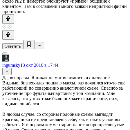
около N/2 и намертво блокируют «прямое» общение с
клиентом. Там в соглашении много всякой неприятной фигни
прописано.
Ответить
ingumsky
13 окт 2016 в 17:44
Да, вы правы. Я никак не мог вспомнить их название.
Видимо, бизнес-идея пошла в массы, раз появился кто-то ещё,
работающий по совершенно аналогичной схеме. Спасибо за
уточнение про фуллтайм/парттайм у той компании. Мне
казалось, что у них тоже было похожее ограничение, но я,
видимо, ошибался.
В любом случае, со стороны подобные схемы выглядят
красиво, пока не представляешь себе, как в таких условиях
работать. Я в первом комментарии написал про пресловутые
40 часов. Очень сложно «делать» недели, в которых