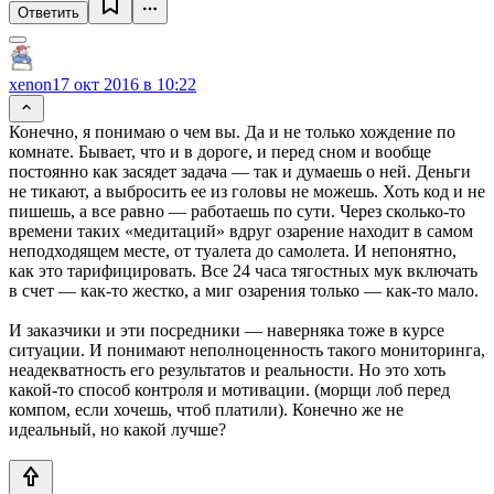
Ответить
xenon
17 окт 2016 в 10:22
Конечно, я понимаю о чем вы. Да и не только хождение по
комнате. Бывает, что и в дороге, и перед сном и вообще
постоянно как засядет задача — так и думаешь о ней. Деньги
не тикают, а выбросить ее из головы не можешь. Хоть код и не
пишешь, а все равно — работаешь по сути. Через сколько-то
времени таких «медитаций» вдруг озарение находит в самом
неподходящем месте, от туалета до самолета. И непонятно,
как это тарифицировать. Все 24 часа тягостных мук включать
в счет — как-то жестко, а миг озарения только — как-то мало.
И заказчики и эти посредники — наверняка тоже в курсе
ситуации. И понимают неполноценность такого мониторинга,
неадекватность его результатов и реальности. Но это хоть
какой-то способ контроля и мотивации. (морщи лоб перед
компом, если хочешь, чтоб платили). Конечно же не
идеальный, но какой лучше?