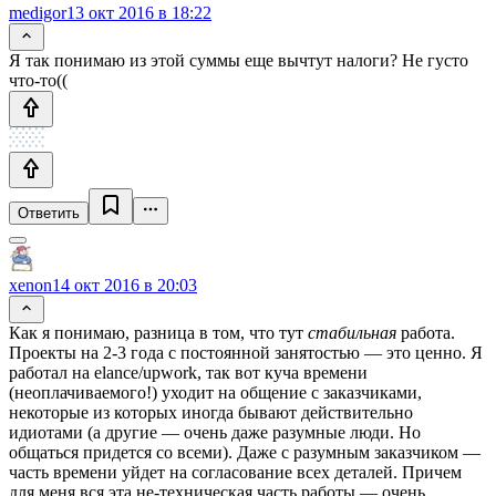
medigor
13 окт 2016 в 18:22
Я так понимаю из этой суммы еще вычтут налоги? Не густо
что-то((
Ответить
xenon
14 окт 2016 в 20:03
Как я понимаю, разница в том, что тут
стабильная
работа.
Проекты на 2-3 года с постоянной занятостью — это ценно. Я
работал на elance/upwork, так вот куча времени
(неоплачиваемого!) уходит на общение с заказчиками,
некоторые из которых иногда бывают действительно
идиотами (а другие — очень даже разумные люди. Но
общаться придется со всеми). Даже с разумным заказчиком —
часть времени уйдет на согласование всех деталей. Причем
для меня вся эта не-техническая часть работы — очень