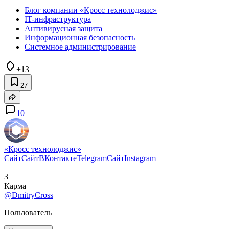
Блог компании «Кросс технолоджис»
IT-инфраструктура
Антивирусная защита
Информационная безопасность
Системное администрирование
+13
27
10
«Кросс технолоджис»
Сайт
Сайт
ВКонтакте
Telegram
Сайт
Instagram
3
Карма
@DmitryCross
Пользователь