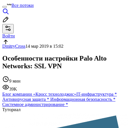
Все потоки
Войти
DmitryCross
14 мар 2019 в 15:02
Особенности настройки Palo Alto
Networks: SSL VPN
9 мин
39K
Блог компании «Кросс технолоджис»
IT-инфраструктура
*
Антивирусная защита
*
Информационная безопасность
*
Системное администрирование
*
Туториал