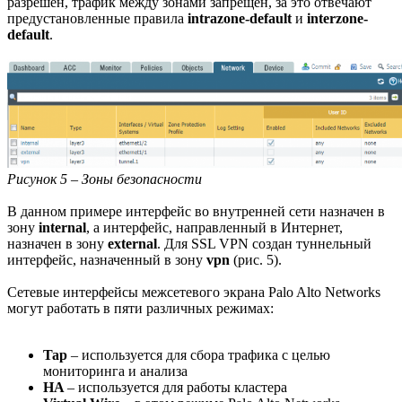
разрешен, трафик между зонами запрещен, за это отвечают
предустановленные правила
intrazone-default
и
interzone-
default
.
Рисунок 5 – Зоны безопасности
В данном примере интерфейс во внутренней сети назначен в
зону
internal
, а интерфейс, направленный в Интернет,
назначен в зону
external
. Для SSL VPN создан туннельный
интерфейс, назначенный в зону
vpn
(рис. 5).
Сетевые интерфейсы межсетевого экрана Palo Alto Networks
могут работать в пяти различных режимах:
Tap
– используется для сбора трафика с целью
мониторинга и анализа
HA
– используется для работы кластера