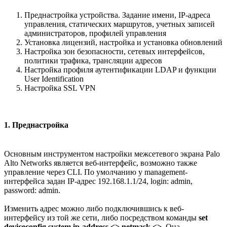
Преднастройка устройства. Задание имени, IP-адреса
управления, статических маршрутов, учетных записей
администраторов, профилей управления
Установка лицензий, настройка и установка обновлений
Настройка зон безопасности, сетевых интерфейсов,
политики трафика, трансляции адресов
Настройка профиля аутентификации LDAP и функции
User Identification
Настройка SSL VPN
1. Преднастройка
Основным инструментом настройки межсетевого экрана Palo
Alto Networks является веб-интерфейс, возможно также
управление через CLI. По умолчанию у management-
интерфейса задан IP-адрес 192.168.1.1/24, login: admin,
password: admin.
Изменить адрес можно либо подключившись к веб-
интерфейсу из той же сети, либо посредством команды
set
deviceconfig system ip-address <> netmask <>
. Она