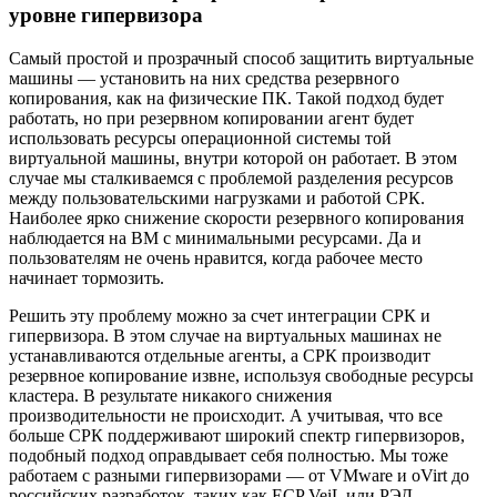
уровне гипервизора
Самый простой и прозрачный способ защитить виртуальные
машины — установить на них средства резервного
копирования, как на физические ПК. Такой подход будет
работать, но при резервном копировании агент будет
использовать ресурсы операционной системы той
виртуальной машины, внутри которой он работает. В этом
случае мы сталкиваемся с проблемой разделения ресурсов
между пользовательскими нагрузками и работой СРК.
Наиболее ярко снижение скорости резервного копирования
наблюдается на ВМ с минимальными ресурсами. Да и
пользователям не очень нравится, когда рабочее место
начинает тормозить.
Решить эту проблему можно за счет интеграции СРК и
гипервизора. В этом случае на виртуальных машинах не
устанавливаются отдельные агенты, а СРК производит
резервное копирование извне, используя свободные ресурсы
кластера. В результате никакого снижения
производительности не происходит. А учитывая, что все
больше СРК поддерживают широкий спектр гипервизоров,
подобный подход оправдывает себя полностью. Мы тоже
работаем с разными гипервизорами — от VMware и oVirt до
российских разработок, таких как ECP VeiL или РЭД