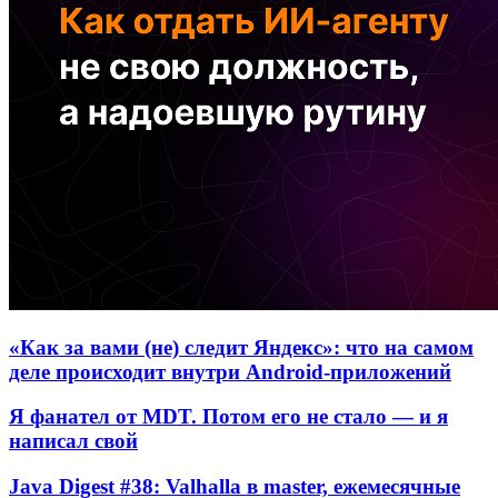
«Как за вами (не) следит Яндекс»: что на самом
деле происходит внутри Android-приложений
Я фанател от MDT. Потом его не стало — и я
написал свой
Java Digest #38: Valhalla в master, ежемесячные