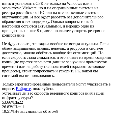
взять и установить СРК не только на Windows или в
экосистеме VMware, но и на операционные системы из
реестра российского ПО или на отечественные системы
виртуализации. И все будет работать без дополнительного
обращения в техподдержку. Однако вопросы тонкой
настройки остаются актуальными, и нередко одно из
приведенных выше 9 правил позволяет ускорить резервное
копирование.
Не буду спорить, эта задача вообще не всегда актуальна. Если
объем защищаемых данных невелик, а ресурсов в системе
достаточно, можно обойтись вообще без оптимизаций. Но
если скорость стала снижаться, и это влияет на время создания
копий (не удается перенести данные за нужный промежуток
времени) или на работу пользователей (тормозят основные
процессы), стоит попробовать и ускорить РК, какой бы
системой вы ни пользовались.
Только зарегистрированные пользователи могут участвовать в
опросе.
Войдите
, пожалуйста.
Устраивает ли вас скорость резервного копирования вашей
инфраструктуры?
53.66%
Да
22
26.83%
Нет
11
19.51%
Не задумывался об этом
8