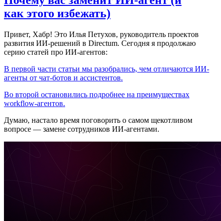
Почему вас заменит ИИ‑агент (и
как этого избежать)
Привет, Хабр! Это Илья Петухов, руководитель проектов
развития ИИ-решений в Directum. Сегодня я продолжаю
серию статей про ИИ-агентов:
В первой части статьи мы разобрались, чем отличаются ИИ-
агенты от чат-ботов и ассистентов.
Во второй остановились подробнее на преимуществах
workflow-агентов.
Думаю, настало время поговорить о самом щекотливом
вопросе — замене сотрудников ИИ-агентами.