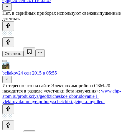
egigd
24 сен 2015 в 05:47
Нет, в серийных приборах используют свежевыпущенные
датчики.
Ответить
beliakov
24 сен 2015 в 05:55
Интересно что на сайте Электрохимприбора СБМ-20
находится в разделе «счетчики бета излучения»:
www.ehp-
atom.ru/produkciya/geofizicheskoe-oborudovanie-i-
ylektrovakuumnye-pribory/schetchiki-geigera-myullera