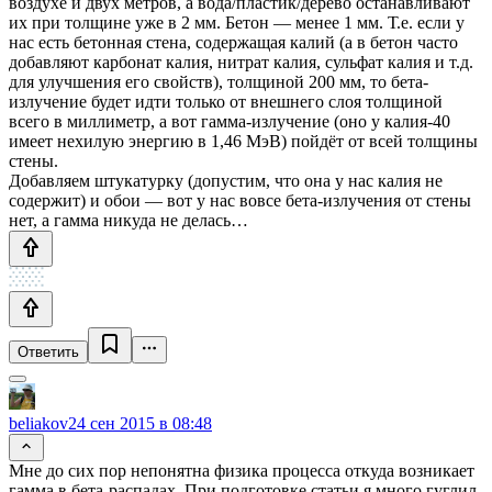
воздухе и двух метров, а вода/пластик/дерево останавливают
их при толщине уже в 2 мм. Бетон — менее 1 мм. Т.е. если у
нас есть бетонная стена, содержащая калий (а в бетон часто
добавляют карбонат калия, нитрат калия, сульфат калия и т.д.
для улучшения его свойств), толщиной 200 мм, то бета-
излучение будет идти только от внешнего слоя толщиной
всего в миллиметр, а вот гамма-излучение (оно у калия-40
имеет нехилую энергию в 1,46 МэВ) пойдёт от всей толщины
стены.
Добавляем штукатурку (допустим, что она у нас калия не
содержит) и обои — вот у нас вовсе бета-излучения от стены
нет, а гамма никуда не делась…
Ответить
beliakov
24 сен 2015 в 08:48
Мне до сих пор непонятна физика процесса откуда возникает
гамма в бета-распадах. При подготовке статьи я много гуглил