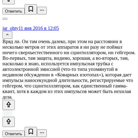
Ответить
jar_ohty
11 янв 2016 в 12:05
Вряд ли. Он там очень далеко, при этом на расстоянии в
несколько метров от этих аппаратов я ни разу не поймал
ничего сверхъестественного ни сцинтиллятором, ни гейгером.
Во-первых, там защита, видимо, хорошая, а во-вторых, там,
насколько я знаю, используется импульсная трубка с
автоэлектронной эмиссией (что-то типа упомянутой в
недавном обсуждении в «Коварных изотопах»), которая дает
импульсы наносекундной длительности, регистрируемые что
гейгером, что сцинтилллятором, как единственный гамма-
квант, хотя в каждом из этих импульсов может быть нехилая
доза.
Ответить