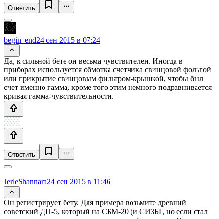
Ответить
begin_end
24 сен 2015 в 07:24
Да, к сильной бете он весьма чувствителен. Иногда в
приборах используется обмотка счетчика свинцовой фольгой
или прикрытие свинцовым фильтром-крышкой, чтобы был
счет именно гамма, кроме того этим немного подравнивается
кривая гамма-чувствительности.
Ответить
JerleShannara
24 сен 2015 в 11:46
Он регистрирует бету. Для примера возьмите древний
советский ДП-5, который на СБМ-20 (и СИ3БГ, но если стал