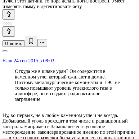
нужен этот датчик, то пора делать ноги) построен. Умеет
измерять гамму и детектировать бету.
Ответить
Flann
24 сен 2015 в 08:03
Откуда же в шлаке уран? Он содержится в
каменном угле, который сжигают в домне.
Поэтому металлургические комбинаты и ТЭС не
только повышают уровень углекислого газа в
атмосфере, но и создают радиоактивное
загрязнение.
Ну, во-первых, не в любом каменном угле и не всегда.
Добываемый уголь проходит в том числе и радиационный
контроль. Например в Забайкалье есть угольное
месторождение, законсервированное именно по этой причине
— в ходе геологоразведки была установлена радиоактивность