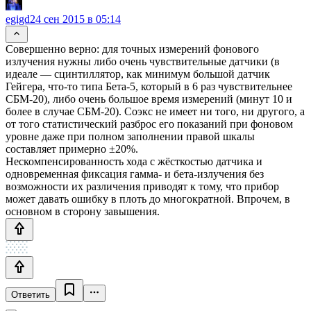
egigd
24 сен 2015 в 05:14
Совершенно верно: для точных измерений фонового
излучения нужны либо очень чувствительные датчики (в
идеале — сцинтиллятор, как минимум большой датчик
Гейгера, что-то типа Бета-5, который в 6 раз чувствительнее
СБМ-20), либо очень большое время измерений (минут 10 и
более в случае СБМ-20). Соэкс не имеет ни того, ни другого, а
от того статистический разброс его показаний при фоновом
уровне даже при полном заполнении правой шкалы
составляет примерно ±20%.
Нескомпенсированность хода с жёсткостью датчика и
одновременная фиксация гамма- и бета-излучения без
возможности их различения приводят к тому, что прибор
может давать ошибку в плоть до многократной. Впрочем, в
основном в сторону завышения.
Ответить