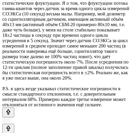
статистические флуктуации. Я о том, что флуктуации потока
гамма-квантов через датчик за время одного цикла измерений
СОЭКСа (10 секунд) весьма малы. Например, мой дозиметр
со сцинтилляторным датчиком, имеющим активный объём
40х13 мм (активный объём СБМ-20 примерно 80х10 мм, т.е.
даже чуть больше), у меня на столе стабильно показывает
18±2 частицы в секунду при времени одного цикла
усреднения в 5 секунд. Значит через датчик СОЭКСа за цикл
измерений в среднем проходит самое меньшее 200 частиц (в
реальности наверняка ещё больше, сцинтиллятор такого
размера тоже далеко не 100% частиц ловит), что даёт
статистическую погрешность около 7%. После усреднения по
12-ти циклам (полное заполнение правой шкалы) получилась
бы статистическая погрешность всего в ±2%. Реально же, как
я уже писал выше, она около 20%.
P.S. я здесь везде указывал статистические погрешности в
смысле стандартного отклонения, т.е. с доверительным
интервалом 68%. Примерно каждое третье измерение может
отклоняться от истинного значения ещё сильнее.