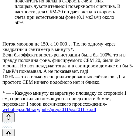
подсчитать их вклад в скорость счета, зная
площадь чувствительной поверхности счетчика. В
частности, для СБМ-20 он дает вклад в скорость
счета при естественном фоне (0,1 мкЗв/ч) около
50%.
Поток мюонов не 150, а 10 000… Т.е. по одному через
квадратный сантиметр в минуту*.
Если бы эффективность регистрации была бы 100%, то и в
правду половина фона, фиксируемого СБМ-20, были бы
мюоны. Но вот незадача: тогда и в свинцовом домике он бы 5-
7 мкР/ч показывал. А не показывает, гад!
100% — это только у специализированных счётчиков. Для
простого СБМ ничего подобного нет и близко.
* — «Каждую минуту квадратную площадку со стороной 1
см, горизонтально лежащую на поверхности Земли,
пересекает 1 мюон космического происхождения»
web.ihep.su/library/pubs/prep2011/ps/2011-7.pdf