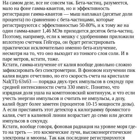
На самом деле, все не совсем так. Бета-частиц, разумеется,
мало на фоне гамма-квантов, но и эффективность
регистрации гамма-квантов — мыш наплакал (десятые доли
процента) по сравнению с бета-частицами, которые
регистрируются с эффективностью 50-80%, и к тому же на
один гамма-квант 1,46 МЭв приходится десяток бета-частиц.
Поэтому, например, если к мешку с удобрениями приложили
вплотную счетчик Гейгера, он будет регистрировать
практически исключительно именно бета-излучение,
несмотря на то, что оно выходит из тонкого слоя соли. И в
паре метров, кстати, тоже.
Кстати, гамма-излучение от калия вообще довольно сложно
зафиксировать без спектрометрии. В фоновом излучении пик
калия виден отчетливо, но его скорость счета на кристалле
NaI(Tl) 63х63 — порядка двух-трех импульсов в секунду при
средней интенсивности счета 330 имп/с. Понятно, что
изрядная доля ушла на комптоновский континуум, и что если
учесть энергии импульсов и считать не импульсы, а дозу,
калий будет более заметен (процентов 10-15 мощности дозы).
А если приставить этот детектор к килограмму бромистого
калия, счет в калиевой линии возрастает до семи или десяти
импульсов в секунду.
Кстати, вообще говоря, фоновая радиация на уровне моря где-
то на треть — это космические лучи, высокоэнергетические
электроны и мюоны. Так как последние регистрируются