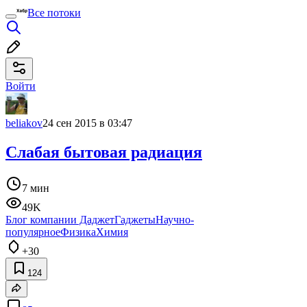
Все потоки
Войти
beliakov
24 сен 2015 в 03:47
Слабая бытовая радиация
7 мин
49K
Блог компании Даджет
Гаджеты
Научно-
популярное
Физика
Химия
+30
124