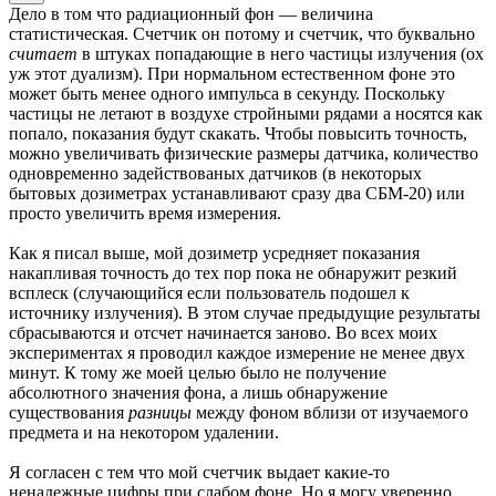
Дело в том что радиационный фон — величина
статистическая. Счетчик он потому и счетчик, что буквально
считает
в штуках попадающие в него частицы излучения (ох
уж этот дуализм). При нормальном естественном фоне это
может быть менее одного импульса в секунду. Поскольку
частицы не летают в воздухе стройными рядами а носятся как
попало, показания будут скакать. Чтобы повысить точность,
можно увеличивать физические размеры датчика, количество
одновременно задействованых датчиков (в некоторых
бытовых дозиметрах устанавливают сразу два СБМ-20) или
просто увеличить время измерения.
Как я писал выше, мой дозиметр усредняет показания
накапливая точность до тех пор пока не обнаружит резкий
всплеск (случающийся если пользователь подошел к
источнику излучения). В этом случае предыдущие результаты
сбрасываются и отсчет начинается заново. Во всех моих
экспериментах я проводил каждое измерение не менее двух
минут. К тому же моей целью было не получение
абсолютного значения фона, а лишь обнаружение
существования
разницы
между фоном вблизи от изучаемого
предмета и на некотором удалении.
Я согласен с тем что мой счетчик выдает какие-то
ненадежные цифры при слабом фоне. Но я могу уверенно