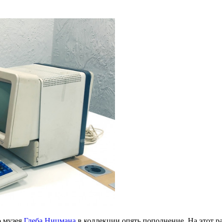
о музея
Глеба Ницмана
в коллекции опять пополнение. На этот 