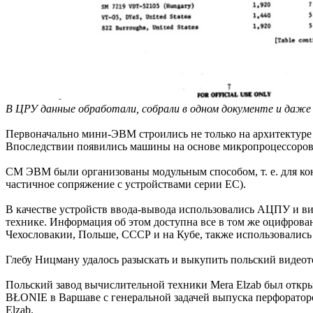
В ЦРУ данные обработали, собрали в одном документе и даже 
Первоначально мини-ЭВМ строились не только на архитектуре
Впоследствии появились машины на основе микропроцессоров I
СМ ЭВМ были организованы модульным способом, т. е. для ко
частичное сопряжение с устройствами серии ЕС).
В качестве устройств ввода-вывода использовались АЦПУ и в
технике. Информация об этом доступна все в том же оцифров
Чехословакии, Польше, СССР и на Кубе, также использовались
Глебу Ницману удалось разыскать и выкупить польский видео
Польский завод вычислительной техники Mera Elzab был открыт
BŁONIE в Варшаве с генеральной задачей выпуска перфораторо
Elzab.