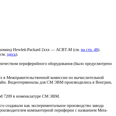
команд Hewlett-Packard 2ххх — АСВТ-М (см.
на стр. 48
).
(см.
здесь
).
оличеством периферийного оборудования (было предусмотрено
ных в Межправительственной комиссии по вычислительной
флайн. Видеотерминалы для СМ ЭВМ производились в Венгрии,
 СМ 7209 в номенклатуре СМ ЭВМ.
Его создавали как экспериментальное производство завода
 производителем компьютерной периферии с названием Mera-