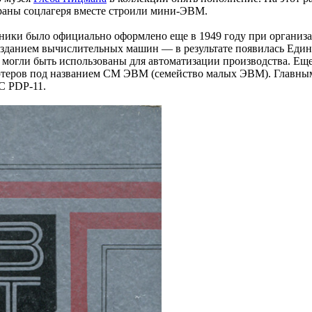
траны соцлагеря вместе строили мини-ЭВМ.
хники было официально оформлено еще в 1949 году при организ
озданием вычислительных машин — в результате появилась Еди
огли быть использованы для автоматизации производства. Еще ч
ьютеров под названием СМ ЭВМ (семейство малых ЭВМ). Главны
C PDP-11.