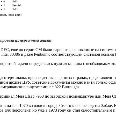
провели их первичный анализ
 DEC, еще до серии СМ были варианты, основанные на системе 
ntel 80386 и даже Pentium с соответствующей системой команд 
нкретной задачи определялась нужная машина с необходимым к
идеотерминалы, произведенные в разных странах, представлен
анном архиве ЦРУ, советские документы можно найти только о
 американские видеотерминал 822 Burroughs.
терминал Mera Elzab 7953 по заводской номенклатуре или Mera
 в начале 1970-х годов в городе Силезского воеводства Забже. 
в для перфолент, но уже в 1973 году он стал самостоятельным