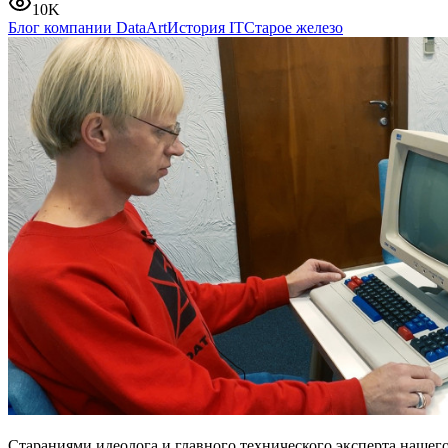
10K
Блог компании DataArt
История IT
Старое железо
Стараниями идеолога и главного технического эксперта нашег