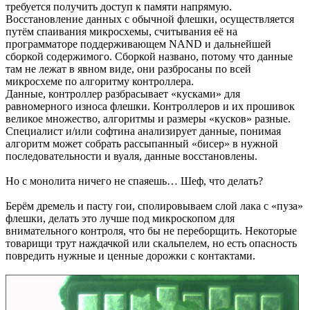
требуется получить доступ к памяти напрямую.
Восстановление данных с обычной флешки, осуществляется
путём спаивания микросхемы, считывания её на
программаторе поддерживающем NAND и дальнейшей
сборкой содержимого. Сборкой названо, потому что данные
там не лежат в явном виде, они разбросаны по всей
микросхеме по алгоритму контроллера.
Данные, контроллер разбрасывает «кусками» для
равномерного износа флешки. Контроллеров и их прошивок
великое множество, алгоритмы и размеры «кусков» разные.
Специалист и/или софтина анализирует данные, понимая
алгоритм может собрать рассыпанный «бисер» в нужной
последовательности и вуаля, данные восстановлены.
Но с монолита ничего не спаяешь… Шеф, что делать?
Берём дремель и пасту гои, сполировываем слой лака с «пуза»
флешки, делать это лучше под микроскопом для
внимательного контроля, что бы не переборщить. Некоторые
товарищи трут наждачкой или скальпелем, но есть опасность
повредить нужные и ценные дорожки с контактами.