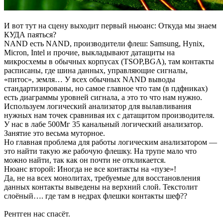
И вот тут на сцену выходит первый ньюанс: Откуда мы знаем
КУДА паяться?
NAND есть NAND, производители флеш: Samsung, Hynix,
Micron, Intel и прочие, выкладывают датащиты на
микросхемы в обычных корпусах (TSOP,BGA), там контакты
расписаны, где шина данных, управляющие сигналы,
«питос», земля… У всех обычных NAND выводы
стандартизированы, но самое главное что там (в пдфниках)
есть диаграммы уровней сигнала, а это то что нам нужно.
Используем логический анализатор для вылавливания
нужных нам точек сравнивая их с датащитом производителя.
У нас в лабе 500Мг 35 канальный логический анализатор.
Занятие это весьма муторное.
Но главная проблема для работы логическим анализатором —
это найти такую же рабочую флешку. На трупе мало что
можно найти, так как он почти не откликается.
Нюанс второй: Иногда не все контакты на «пузе»!
Да, не на всех монолитах, требуемые для восстановления
данных контакты выведены на верхний слой. Текстолит
слоёный…. где там в недрах флешки контакты шеф??
Рентген нас спасёт.