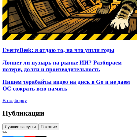
EvertyDesk: я отдаю то, на что ушли годы
Лопнет ли пузырь на рынке ИИ? Разбираем
потери, долги и производительность
Пишем терабайты видео на диск в Go и не даем
ОС сожрать всю память
В подборку
Публикации
Лучшие за сутки
Похожие