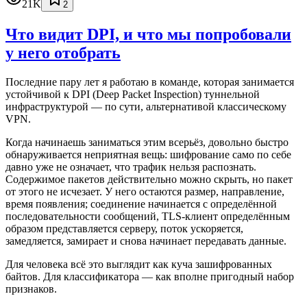
21K
2
Что видит DPI, и что мы попробовали
у него отобрать
Последние пару лет я работаю в команде, которая занимается
устойчивой к DPI (Deep Packet Inspection) туннельной
инфраструктурой — по сути, альтернативой классическому
VPN.
Когда начинаешь заниматься этим всерьёз, довольно быстро
обнаруживается неприятная вещь: шифрование само по себе
давно уже не означает, что трафик нельзя распознать.
Содержимое пакетов действительно можно скрыть, но пакет
от этого не исчезает. У него остаются размер, направление,
время появления; соединение начинается с определённой
последовательности сообщений, TLS-клиент определённым
образом представляется серверу, поток ускоряется,
замедляется, замирает и снова начинает передавать данные.
Для человека всё это выглядит как куча зашифрованных
байтов. Для классификатора — как вполне пригодный набор
признаков.