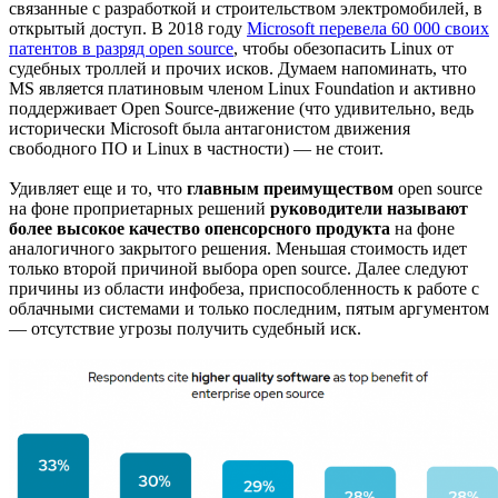
связанные с разработкой и строительством электромобилей, в
открытый доступ. В 2018 году
Microsoft перевела 60 000 своих
патентов в разряд open source
, чтобы обезопасить Linux от
судебных троллей и прочих исков. Думаем напоминать, что
MS является платиновым членом Linux Foundation и активно
поддерживает Open Source-движение (что удивительно, ведь
исторически Microsoft была антагонистом движения
свободного ПО и Linux в частности) — не стоит.
Удивляет еще и то, что
главным преимуществом
open source
на фоне проприетарных решений
руководители называют
более высокое качество опенсорсного продукта
на фоне
аналогичного закрытого решения. Меньшая стоимость идет
только второй причиной выбора open source. Далее следуют
причины из области инфобеза, приспособленность к работе с
облачными системами и только последним, пятым аргументом
— отсутствие угрозы получить судебный иск.