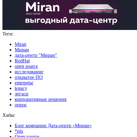
Теги:
Miran
Миран
дата-центр "Миран"
RedHat
open source
исследование
открытое ПО
enterprise
legacy
легаси
корпоративные решения
опрос
Хабы:
Блог компании Дата-центр «Миран»
*nix
Open source