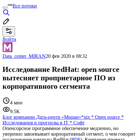
Все потоки
Войти
Data_center_MIRAN
20 фев 2020 в 08:32
Исследование RedHat: open source
вытесняет проприетарное ПО из
корпоративного сегмента
4 мин
9.5K
Блог компании Дата-центр «Миран»
*nix
*
Open source
*
Исследования и прогнозы в IT
*
Софт
Опенсорсное программное обеспечение медленно, но
уверенно завоевывает корпоративный сегмент, о чем говорит
исследование команды RedHat (
PDF
). Компания провела