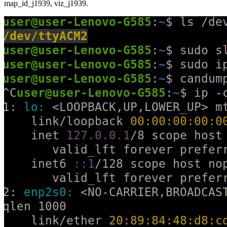
map_id_j1939, viz_j1939.