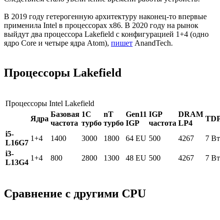
В 2019 году гетерогенную архитектуру наконец-то впервые
применила Intel в процессорах x86. В 2020 году на рынок
выйдут два процессора Lakefield с конфигурацией 1+4 (одно
ядро Core и четыре ядра Atom),
пишет
AnandTech.
Процессоры Lakefield
Процессоры Intel Lakefield
Базовая
1С
nT
Gen11
IGP
DRAM
Ядра
TD
частота
турбо
турбо
IGP
частота
LP4
i5-
1+4
1400
3000
1800
64 EU
500
4267
7 Вт
L16G7
i3-
1+4
800
2800
1300
48 EU
500
4267
7 Вт
L13G4
Сравнение с другими CPU