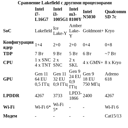
Сравнение Lakefield с другими процесоорами
Intel
Intel
Intel
Intel
Qualcomm
i7-
i3-
m3-
N5030
SD 7c
L16G7
1005G1
8100Y
Amber
Ice
SoC
Lakefield
Lake-
Goldmont+
Kryo
Lake-Y
Y
Конфигурация
1+4
2+0
2+0
0+4
0+8
ядер
TDP
7 Вт
9 Вт
5 Вт
6 Вт
~7 Вт
1 x SNC
2 x
2 x
CPU
4 x GMN+
8 x Kryo
4 x TNT
SNC
SKL
Gen 9
Gen 11
Gen 11
Gen 9
Adreno
24 EU
GPU
64 EU
32 EU
18 EU
618
0,9
0,5 ГГц
0,9 ГГц
750 МГц
ГГц
LPD3-
LPDDR
4267
3733
2400
4267
1866
Wi-Fi
Wi-Fi
Wi-Fi 6*
-
-
Wi-Fi 6
5*
Модем
-
-
-
-
Cat15/13