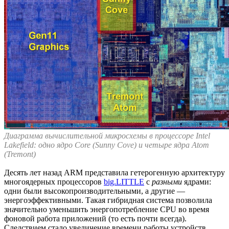
Диаграмма вычислительной микросхемы в процессоре Intel
Lakefield: одно ядро Core (Sunny Cove) и четыре ядра Atom
(Tremont)
Десять лет назад ARM представила гетерогенную архитектуру
многоядерных процессоров
big.LITTLE
с
разными
ядрами:
одни были высокопроизводительными, а другие —
энергоэффективными. Такая гибридная система позволила
значительно уменьшить энергопотребление CPU во время
фоновой работа приложений (то есть почти всегда).
Следствием стало увеличение времени работы устройств.