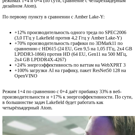
режимах 1+4 и 0+4 (по сути, сравнение с четырёхъядерным
дизайном Atom).
По первому пункту в сравнении с Amber Lake-Y:
+12% производительность одного треда по SPEC2006
(3,0 ГГц у Lakefield против 4,2 Ггц у Amber Lake-Y)
+70% производительность графики по 3DMark11 по
сравнению с HD615 (24 EU, Gen 9,5 на 1,05 ГГц, 2x4 GB
LPDDR3-1866) против HD (64 EU, Gen11 на 500 МГц,
2x4 GB LPDDR4X-4267)
+24% энергоэффективность по ваттам на WebXPRT 3
+100% загрузки AI на графику, пакет ResNet50 128 на
OpenVINO
Режим 1+4 по сравнению с 0+4 даёт прибавку 33% в веб-
производительности и +17% к энергоэффективности. По сути,
в большинстве задач Lakefield будет работать как
четырёхъядерный Atom.