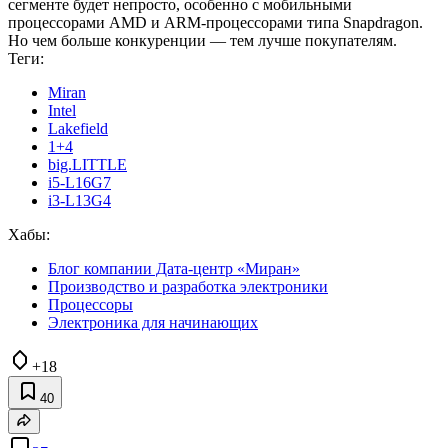
сегменте будет непросто, особенно с мобильными
процессорами AMD и ARM-процессорами типа Snapdragon.
Но чем больше конкуренции — тем лучше покупателям.
Теги:
Miran
Intel
Lakefield
1+4
big.LITTLE
i5-L16G7
i3-L13G4
Хабы:
Блог компании Дата-центр «Миран»
Производство и разработка электроники
Процессоры
Электроника для начинающих
+18
40