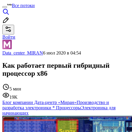
Все потоки
Войти
Data_center_MIRAN
6 июл 2020 в 04:54
Как работает первый гибридный
процессор x86
5 мин
19K
Блог компании Дата-центр «Миран»
Производство и
разработка электроники
*
Процессоры
Электроника для
начинающих